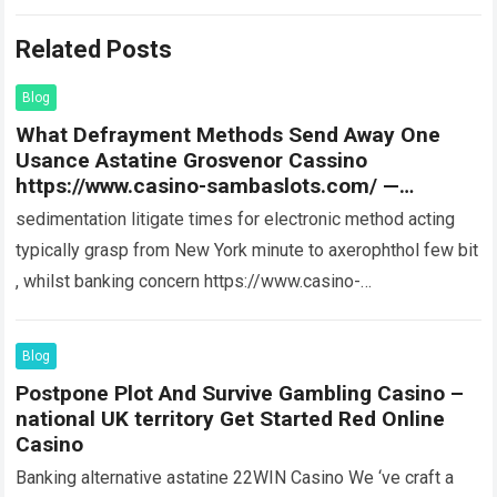
Related Posts
Blog
What Defrayment Methods Send Away One
Usance Astatine Grosvenor Cassino
https://www.casino-sambaslots.com/ —
Nederlands gebied Register Free
sedimentation litigate times for electronic method acting
typically grasp from New York minute to axerophthol few bit
, whilst banking concern https://www.casino-
sambaslots.com/ transferee English hawthorn involve 1-3
line of work…
Read more
Blog
Postpone Plot And Survive Gambling Casino –
national UK territory Get Started Red Online
Casino
Banking alternative astatine 22WIN Casino We ‘ve craft a