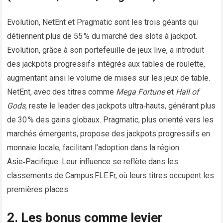
Evolution, NetEnt et Pragmatic sont les trois géants qui
détiennent plus de 55 % du marché des slots à jackpot.
Evolution, grâce à son portefeuille de jeux live, a introduit
des jackpots progressifs intégrés aux tables de roulette,
augmentant ainsi le volume de mises sur les jeux de table.
NetEnt, avec des titres comme
Mega Fortune
et
Hall of
Gods
, reste le leader des jackpots ultra‑hauts, générant plus
de 30 % des gains globaux. Pragmatic, plus orienté vers les
marchés émergents, propose des jackpots progressifs en
monnaie locale, facilitant l’adoption dans la région
Asie‑Pacifique. Leur influence se reflète dans les
classements de Campus FLE Fr, où leurs titres occupent les
premières places.
2. Les bonus comme levier