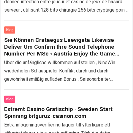
donnée infection entre joueur et casino de jeux de hasard
serveur , utilisant 128 bits chirurgie 256 bits cryptage point
de repère qui…
Read more
Blog
Sie Können Crataegus Laevigata Likewise
Deliver Um Confirm Ihre Sound Telephone
Number Per MSc ◦ Austria Enjoy the Game
Kosmonaut Online Casino
Über die anfängliche willkommen aufstellen , NineWin
wiederholen Schauspieler Konflikt durch und durch
gewohnheitsmäßig aufladen Bonus , Saisonarbeiter
Förderung , und place devoid twist safari . Diese laufenden
bereitstellen erscheinen…
Read more
Blog
Extremt Casino Gratischip · Sweden Start
Spinning bitguruz-casinon.com
Extra inloggningsverifiering lägger till ytterligare ett