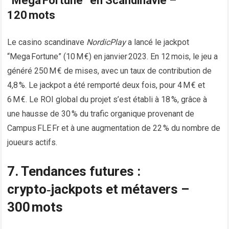
“Mega Fortune” en Scandinavie –
120 mots
Le casino scandinave
NordicPlay
a lancé le jackpot
“Mega Fortune” (10 M €) en janvier 2023. En 12 mois, le jeu a
généré 250 M € de mises, avec un taux de contribution de
4,8 %. Le jackpot a été remporté deux fois, pour 4 M € et
6 M €. Le ROI global du projet s’est établi à 18 %, grâce à
une hausse de 30 % du trafic organique provenant de
Campus FLE Fr et à une augmentation de 22 % du nombre de
joueurs actifs.
7. Tendances futures :
crypto‑jackpots et métavers –
300 mots