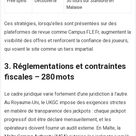
Free spins
Découverte
30 tours sur
Starburst
en
Malaisie
Ces stratégies, lorsqu’elles sont présentées sur des
plateformes de revue comme Campus FLE Fr, augmentent la
visibilité des offres et renforcent la confiance des joueurs,
qui voient le site comme un tiers impartial.
3. Réglementations et contraintes
fiscales – 280 mots
Le cadre juridique varie fortement d’une juridiction à l’autre.
Au Royaume‑Uni, le UKGC impose des exigences strictes
en matière de transparence des jackpots : chaque jackpot
progressif doit être déclaré mensuellement, et les
opérateurs doivent fournir un audit externe. En Malte, la