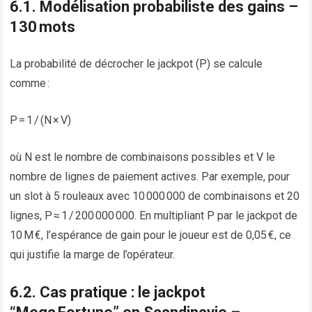
6.1. Modélisation probabiliste des gains –
130 mots
La probabilité de décrocher le jackpot (P) se calcule
comme :
P = 1 / (N × V)
où N est le nombre de combinaisons possibles et V le
nombre de lignes de paiement actives. Par exemple, pour
un slot à 5 rouleaux avec 10 000 000 de combinaisons et 20
lignes, P ≈ 1 / 200 000 000. En multipliant P par le jackpot de
10 M €, l’espérance de gain pour le joueur est de 0,05 €, ce
qui justifie la marge de l’opérateur.
6.2. Cas pratique : le jackpot