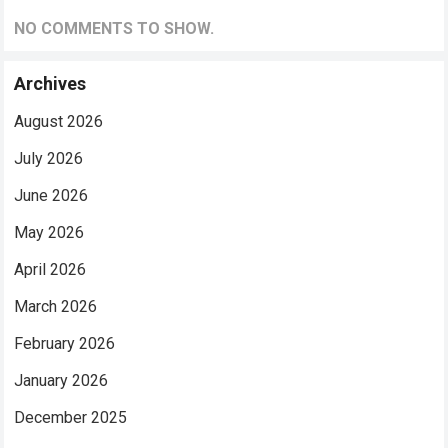
NO COMMENTS TO SHOW.
Archives
August 2026
July 2026
June 2026
May 2026
April 2026
March 2026
February 2026
January 2026
December 2025