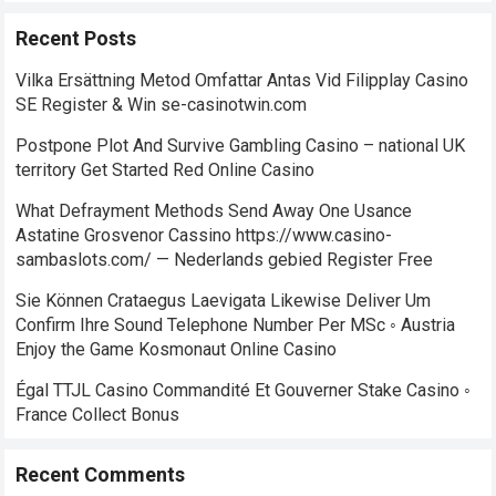
Recent Posts
Vilka Ersättning Metod Omfattar Antas Vid Filipplay Casino
SE Register & Win se-casinotwin.com
Postpone Plot And Survive Gambling Casino – national UK
territory Get Started Red Online Casino
What Defrayment Methods Send Away One Usance
Astatine Grosvenor Cassino https://www.casino-
sambaslots.com/ — Nederlands gebied Register Free
Sie Können Crataegus Laevigata Likewise Deliver Um
Confirm Ihre Sound Telephone Number Per MSc ◦ Austria
Enjoy the Game Kosmonaut Online Casino
Égal TTJL Casino Commandité Et Gouverner Stake Casino ◦
France Collect Bonus
Recent Comments