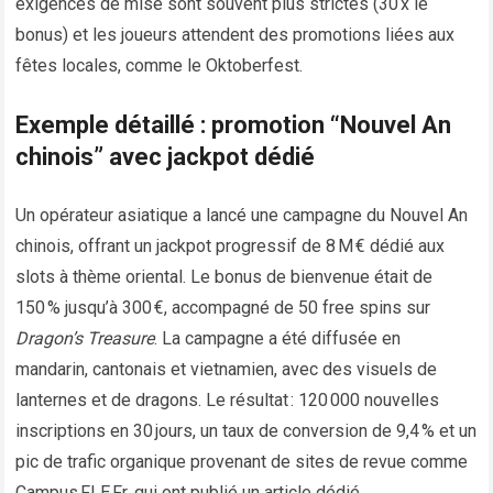
exigences de mise sont souvent plus strictes (30 x le
bonus) et les joueurs attendent des promotions liées aux
fêtes locales, comme le Oktoberfest.
Exemple détaillé : promotion “Nouvel An
chinois” avec jackpot dédié
Un opérateur asiatique a lancé une campagne du Nouvel An
chinois, offrant un jackpot progressif de 8 M € dédié aux
slots à thème oriental. Le bonus de bienvenue était de
150 % jusqu’à 300 €, accompagné de 50 free spins sur
Dragon’s Treasure
. La campagne a été diffusée en
mandarin, cantonais et vietnamien, avec des visuels de
lanternes et de dragons. Le résultat : 120 000 nouvelles
inscriptions en 30 jours, un taux de conversion de 9,4 % et un
pic de trafic organique provenant de sites de revue comme
Campus FLE Fr, qui ont publié un article dédié.