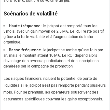
alors 10 M €, soit 5 % du volume de jeu.
Scénarios de volatilité
Haute fréquence
: le jackpot est remporté tous les
3 mois, avec un gain moyen de 2,5 M €. Le ROI reste positif
grâce à la forte visibilité et à l’augmentation du trafic
organique.
Basse fréquence
: le jackpot ne tombe qu’une fois par
an, mais le montant atteint 10 M €. Le ROI dépend alors
davantage des revenus publicitaires et des inscriptions
générées par la campagne de promotion.
Les risques financiers incluent le potentiel de perte de
liquidités si le jackpot n’est pas remporté pendant plusieurs
mois. Pour se prémunir, les opérateurs souscrivent des
assurances spécifiques couvrant les gains exceptionnels.