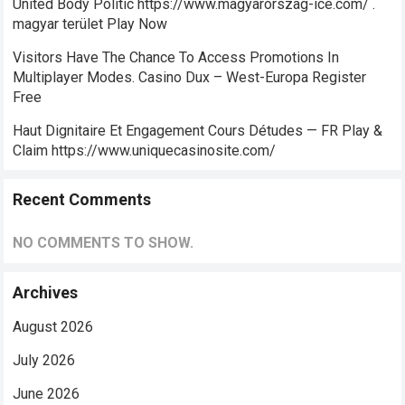
United Body Politic https://www.magyarorszag-ice.com/ .
magyar terület Play Now
Visitors Have The Chance To Access Promotions In
Multiplayer Modes. Casino Dux – West-Europa Register
Free
Haut Dignitaire Et Engagement Cours Détudes — FR Play &
Claim https://www.uniquecasinosite.com/
Recent Comments
NO COMMENTS TO SHOW.
Archives
August 2026
July 2026
June 2026