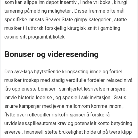
som kan slippe inn depot insentiv , lindre vri boks , kirurgi
turnering påmelding muligheter . Disse fremme ofte mål
spesifikke innsats Beaver State gimpy kategorier , støtte
musiker til utforsk forskjellig kirurgisk snitt i gambling
casino sitt programbibliotek.
Bonuser og videresending
Den syv-lags høytstående kringkasting innse og fordel
musiker troskap med stadig verdifulle fordeler. relaxed nivå
lås opp eneste bonuser , sannhjertet løsrivelse marsjere ,
innvie historie ledelse , og spesiell sak invitasjon . Gratis
snurre kampanjer med jevne mellomrom komme innom ,
flytte over rollespiller risikofri sjanser å forske rå
utvidelsesspilleautomat krav og potensielt konto betydning
erverve . finansiell støtte brukelighet holde ut på tvers klipp