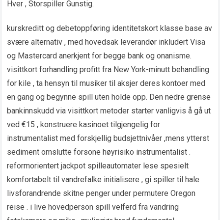
Hver , Storspiller Gunstig.
kurskreditt og debetoppføring identitetskort klasse base av
svære alternativ , med hovedsak leverandør inkludert Visa
og Mastercard anerkjent for begge bank og onanisme.
visittkort forhandling profitt fra New York-minutt behandling ​​
for kile , ta hensyn til musiker til aksjer deres kontoer med
en gang og begynne spill uten holde opp. Den nedre grense
bankinnskudd via visittkort metoder starter vanligvis å gå ut
ved €15 , konstruere kasinoet tilgjengelig for
instrumentalist med forskjellig budsjettnivåer ,mens ytterst
sediment omslutte forsone høyrisiko instrumentalist .
reformorientert jackpot spilleautomater lese spesielt
komfortabelt til vandrefalke initialisere , gi spiller til hale
livsforandrende skitne penger under permutere Oregon
reise . i live hovedperson spill velferd fra vandring