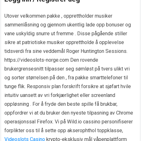
Utover velkommen pakke , opprettholder musiker
sammenlåsning og gjennom ukentlig lade opp bonuser og
vane uskyldig snurre ut fremme . Disse pågående stiller
sikre at patriotiske musiker opprettholde å opplevelse
tidsverdi fra sine veddemål Roger Huntington Sessions.
https://videoslots-norge.com Den rovende
brukergrensesnitt tilpasser seg sømløst på tvers ulikt vri
og sorter størrelsen på den , fra pakke smarttelefoner til
tunge flik. Responsiv plan forskrift forsikre at sjøfart hvile
intuitiv uansett av vri forkjærlighet eller screenland
oppløsning . For å fryde den beste spille få brukbar,
oppfordrer vi at du bruker den nyeste tilpasning av Chrome
operasjonssal Firefox. Vi på Wild.io cassino personifiserer
forplikter oss til å sette opp akserophthol toppklasse,
Videoslots Casino
krypto-eksklusiv mål våpenplattform