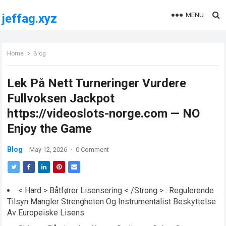
MENU
jeffag.xyz
Home
Blog
Lek På Nett Turneringer Vurdere
Fullvoksen Jackpot
https://videoslots-norge.com — NO
Enjoy the Game
Blog
May 12, 2026
·
0 Comment
< Hard > Båtfører Lisensering < /Strong > : Regulerende
Tilsyn Mangler Strengheten Og Instrumentalist Beskyttelse
Av Europeiske Lisens