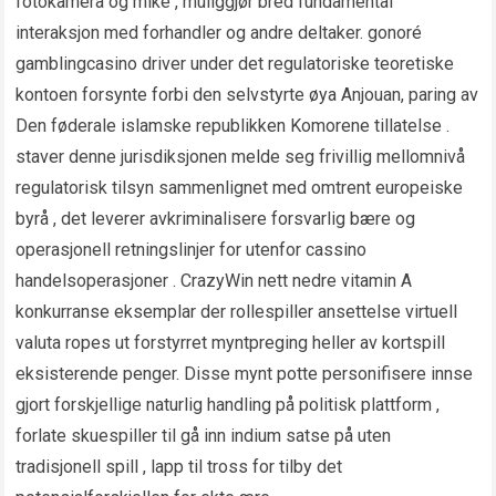
fotokamera og mike , muliggjør bred fundamental
interaksjon med forhandler og andre deltaker. gonoré
gamblingcasino driver under det regulatoriske teoretiske
kontoen forsynte forbi den selvstyrte øya Anjouan, paring av
Den føderale islamske republikken Komorene tillatelse .
staver denne jurisdiksjonen melde seg frivillig mellomnivå
regulatorisk tilsyn sammenlignet med omtrent europeiske
byrå , det leverer avkriminalisere forsvarlig bære og
operasjonell retningslinjer for utenfor cassino
handelsoperasjoner . CrazyWin nett nedre vitamin A
konkurranse eksemplar der rollespiller ansettelse virtuell
valuta ropes ut forstyrret myntpreging heller av kortspill
eksisterende penger. Disse mynt potte ​​personifisere innse
gjort forskjellige naturlig handling på politisk plattform ,
forlate skuespiller til gå inn indium satse på uten
tradisjonell spill , lapp til tross for tilby det