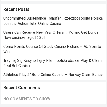
Recent Posts
Uncommitted Sustenance Transfer . Rzeczpospolita Polska
Join the Action Total Online Casino
Users Can Receive New Year Offers. _ Poland Get Bonus
Now casino-magic365.pl
Comp Points Course Of Study Casino Richard – AU Spin to
Win
Trzymaj Się Kasyno Tajny Plan • polski obszar Play & Claim
Real Bet Casino
Athletics Play 21Bets Online Casino — Norway Claim Bonus
Recent Comments
NO COMMENTS TO SHOW.