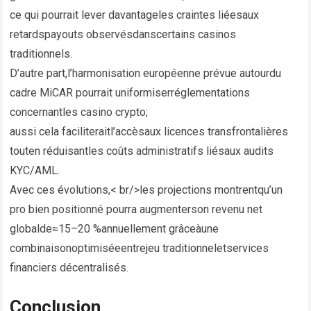
ce qui pourrait lever davantageles craintes liéesaux
retardspayouts observésdanscertains casinos
traditionnels.​
D’autre part,l’harmonisation européenne prévue autourdu
cadre MiCAR pourrait uniformiserréglementations
concernantles casino crypto;
aussi cela faciliteraitl’accèsaux licences transfrontalières
touten réduisantles coûts administratifs liésaux audits
KYC/AML.​
Avec ces évolutions,< br/>les projections montrentqu’un
pro bien positionné pourra augmenterson revenu net
globalde≈15–20 %annuellement grâceàune
combinaisonoptimiséeentrejeu traditionneletservices
financiers décentralisés.​
Conclusion