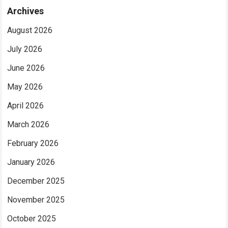
Archives
August 2026
July 2026
June 2026
May 2026
April 2026
March 2026
February 2026
January 2026
December 2025
November 2025
October 2025