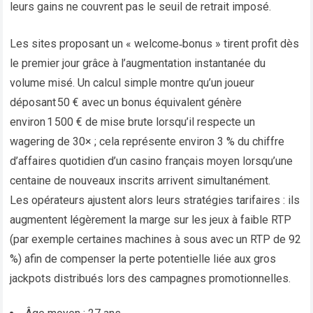
leurs gains ne couvrent pas le seuil de retrait imposé.
Les sites proposant un « welcome‑bonus » tirent profit dès
le premier jour grâce à l’augmentation instantanée du
volume misé. Un calcul simple montre qu’un joueur
déposant 50 € avec un bonus équivalent génère
environ 1 500 € de mise brute lorsqu’il respecte un
wagering de 30× ; cela représente environ 3 % du chiffre
d’affaires quotidien d’un casino français moyen lorsqu’une
centaine de nouveaux inscrits arrivent simultanément.
Les opérateurs ajustent alors leurs stratégies tarifaires : ils
augmentent légèrement la marge sur les jeux à faible RTP
(par exemple certaines machines à sous avec un RTP de 92
%) afin de compenser la perte potentielle liée aux gros
jackpots distribués lors des campagnes promotionnelles.