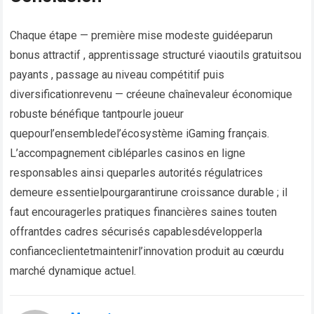
Chaque étape — première mise modeste guidéeparun
bonus attractif , apprentissage structuré viaoutils gratuitsou
payants , passage au niveau compétitif puis
diversificationrevenu — créeune chaînevaleur économique
robuste bénéfique tantpourle joueur
quepourl’ensembledel’écosystème iGaming français.
L’accompagnement cibléparles casinos en ligne
responsables ainsi queparles autorités régulatrices
demeure essentielpourgarantirune croissance durable ; il
faut encouragerles pratiques financières saines touten
offrantdes cadres sécurisés capablesdévelopperla
confianceclientetmaintenirl’innovation produit au cœurdu
marché dynamique actuel.​