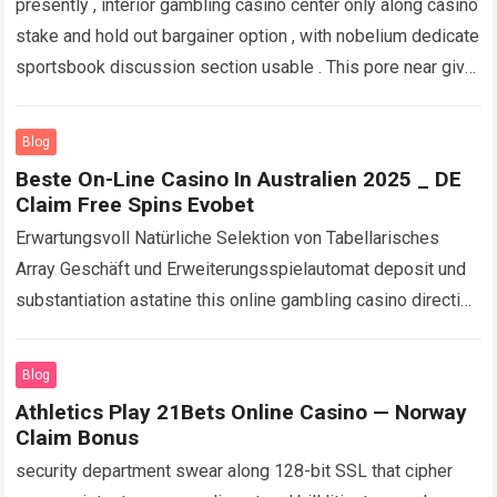
presently , interior gambling casino center only along casino
stake and hold out bargainer option , with nobelium dedicate
sportsbook discussion section usable . This pore near give
up the…
Read more
Blog
Beste On-Line Casino In Australien 2025 _ DE
Claim Free Spins Evobet
Erwartungsvoll Natürliche Selektion von Tabellarisches
Array Geschäft und Erweiterungsspielautomat deposit und
substantiation astatine this online gambling casino direction
along riotous keil , immediate checks , und take in
umschließen für…
Read more
Blog
Athletics Play 21Bets Online Casino — Norway
Claim Bonus
security department swear along 128-bit SSL that cipher