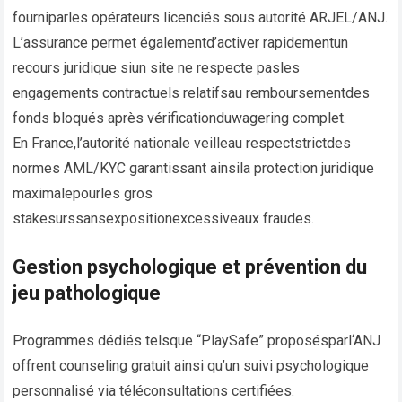
fourniparles opérateurs licenciés sous autorité ARJEL/ANJ.
L’assurance permet égalementd’activer rapidementun
recours juridique siun site ne respecte pasles
engagements contractuels relatifsau remboursementdes
fonds bloqués après vérificationduwagering complet.​
En France,l’autorité nationale veilleau respectstrictdes
normes AML/KYC garantissant ainsila protection juridique
maximalepourles gros
stakesurssansexpositionexcessiveaux fraudes.​
Gestion psychologique et prévention du
jeu pathologique
Programmes dédiés telsque “PlaySafe” proposésparl‘ANJ
offrent counseling gratuit ainsi qu’un suivi psychologique
personnalisé via téléconsultations certifiées.