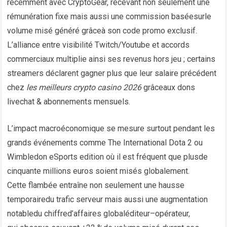
récemment avec CryptoGear, recevant non seulement une
rémunération fixe mais aussi une commission baséesurle
volume misé généré grâceà son code promo exclusif.
L’alliance entre visibilité Twitch/Youtube et accords
commerciaux multiplie ainsi ses revenus hors jeu ; certains
streamers déclarent gagner plus que leur salaire précédent
chez
les meilleurs crypto casino 2026
grâceaux dons
livechat & abonnements mensuels.
L’impact macroéconomique se mesure surtout pendant les
grands événements comme The International Dota 2 ou
Wimbledon eSports edition où il est fréquent que plusde
cinquante millions euros soient misés globalement.
Cette flambée entraîne non seulement une hausse
temporairedu trafic serveur mais aussi une augmentation
notabledu chiffre­d’affaires globaléditeur–opérateur,