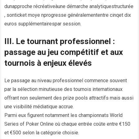
dunapproche récréativeàune démarche analytiquestructurée
, sonticket moye nprogresse généralemententre cinqet dix
euros supplémentairespar session.
III. Le tournant professionnel :
passage au jeu compétitif et aux
tournois à enjeux élevés
Le passage au niveau professionnel commence souvent
par la sélection minutieuse des tournois internationaux
offrant non seulement des prize pools attractifs mais aussi
une visibilité médiatique accrue.
Parmi eux figurent notamment les championnats World
Series of Poker Online où chaque entrée coûte entre €150
et €500 selon la catégorie choisie.