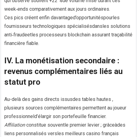
qui observe souvent +22 %de volume misé durant ces
week‑ends comparativement aux jours ordinaires.
Ces pics créent enfin davantaged’opportunitéspourles
fournisseurs technologiques spécialisésdansles solutions
anti‑fraudeetles processeurs blockchain assurant traçabilité
financière fiable.
IV. La monétisation secondaire :
revenus complémentaires liés au
statut pro
Au-delà des gains directs issusdes tables hautes ,
plusieurs sources complémentaires permettent au joueur
professionneld’élargir son portefeuille financier.
Affiliation
constitue souventle premier levier ; grâceàdes
liens personnalisés versles meilleurs casino français