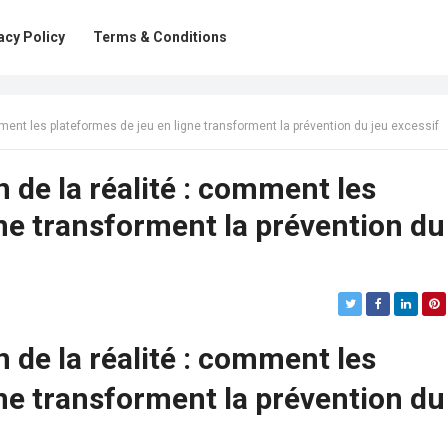
acy Policy
Terms & Conditions
mment les plateformes de jeu en ligne transforment la prévention du jeu excessif
n de la réalité : comment les
gne transforment la prévention du
n de la réalité : comment les
gne transforment la prévention du