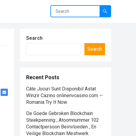
Search
Search
Recent Posts
Câte Jocuri Sunt Disponibil Astat
Winzir Cazino onlinenvcasino.com —
Romania Try It Now
De Goede Gebroken Blockchain
Steekpenning , Atoomnummer 102
Contactpersoon Beïnvloeden , En
Veilige Blockchain Meshwerk .