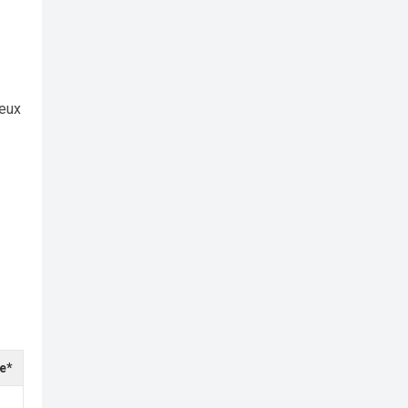
ieux
e*