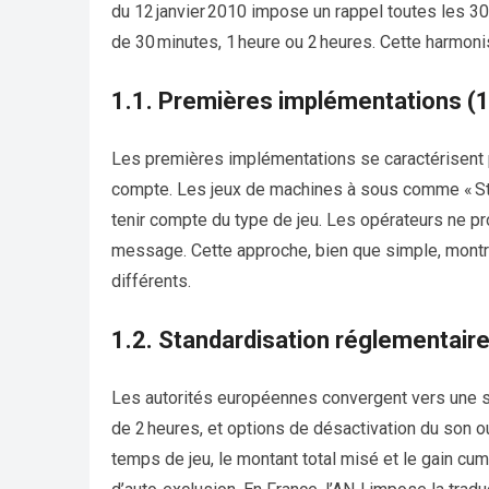
du 12 janvier 2010 impose un rappel toutes les 30 
de 30 minutes, 1 heure ou 2 heures. Cette harmon
1.1. Premières implémentations (
Les premières implémentations se caractérisent p
compte. Les jeux de machines à sous comme « Starb
tenir compte du type de jeu. Les opérateurs ne pr
message. Cette approche, bien que simple, montre 
différents.
1.2. Standardisation réglementair
Les autorités européennes convergent vers une s
de 2 heures, et options de désactivation du son 
temps de jeu, le montant total misé et le gain cumu