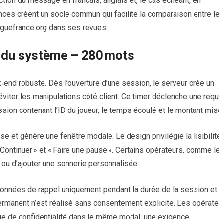
ction du message en français, anglais et, le cas échéant, en
gences créent un socle commun qui facilite la comparaison entre l
rguefrance.org dans ses revues.
 du système – 280 mots
‑end robuste. Dès l’ouverture d’une session, le serveur crée un
éviter les manipulations côté client. Ce timer déclenche une req
sion contenant l’ID du joueur, le temps écoulé et le montant mis
se et génère une fenêtre modale. Le design privilégie la lisibilité
 Continuer » et « Faire une pause ». Certains opérateurs, comme l
d ou d’ajouter une sonnerie personnalisée.
onnées de rappel uniquement pendant la durée de la session et
ermanent n’est réalisé sans consentement explicite. Les opérate
ique de confidentialité dans le même modal, une exigence