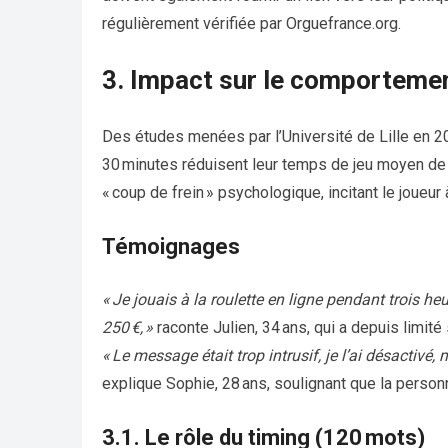
régulièrement vérifiée par Orguefrance.org.
3. Impact sur le comporteme
Des études menées par l’Université de Lille en 2
30 minutes réduisent leur temps de jeu moyen de 
« coup de frein » psychologique, incitant le joueu
Témoignages
« Je jouais à la roulette en ligne pendant trois heu
250 €, »
raconte Julien, 34 ans, qui a depuis limit
« Le message était trop intrusif, je l’ai désactiv
explique Sophie, 28 ans, soulignant que la personn
3.1. Le rôle du timing (120 mots)