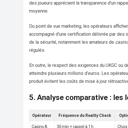
des joueurs apprécient la transparence d’un rappel
moyenne.
Du point de vue marketing, les opérateurs affiche
accompagné d’une certification délivrée par des o
de la sécurité, notamment les amateurs de
casino
régulés.
En outre, le respect des exigences du UKGC ou de 
atteindre plusieurs millions d’euros. Les opérate
produit évitent les coûts de mise à jour rétroacti
5. Analyse comparative : les
Opérateur
Fréquence du Reality Check
Opti
Casino A
30 min + rappel à 1 h
Choix 