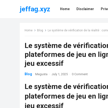
jeffag.xyz
Home
Disclaimer
Priv
Home
Blog
Le système de vérification de la réalité : co
Le système de vérificatio
plateformes de jeu en li
jeu excessif
Blog
Megusta
·
July 1, 2025
·
0 Comment
Le système de vérificatio
plateformes de jeu en li
jeu excessif