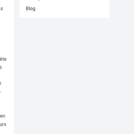
es
Blog
uête
é.
 :
e
 en
urs