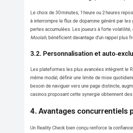
Le choix de 30 minutes, 1 heure ou 2 heures rep
à interrompre le flux de dopamine généré par les 
pertes accumulées. Les joueurs à forte volatilit
Moolah
, bénéficient davantage d’un rappel plus f
3.2. Personnalisation et auto‑excl
Les plateformes les plus avancées intègrent le Rea
même modal, définir une limite de mise quotidienn
besoin de naviguer vers une page distincte, augme
casinos proposant cette synergie obtiennent des
4. Avantages concurrentiels 
Un Reality Check bien conçu renforce la confiance