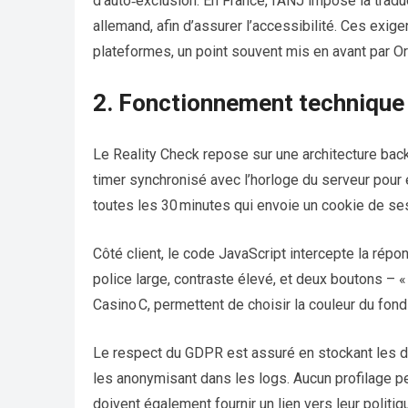
d’auto‑exclusion. En France, l’ANJ impose la tradu
allemand, afin d’assurer l’accessibilité. Ces exi
plateformes, un point souvent mis en avant par O
2. Fonctionnement technique
Le Reality Check repose sur une architecture back
timer synchronisé avec l’horloge du serveur pour 
toutes les 30 minutes qui envoie un cookie de ses
Côté client, le code JavaScript intercepte la répon
police large, contraste élevé, et deux boutons – «
Casino C, permettent de choisir la couleur du fon
Le respect du GDPR est assuré en stockant les d
les anonymisant dans les logs. Aucun profilage p
doivent également fournir un lien vers leur polit