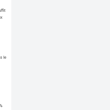
ffit
ux
s le
 %