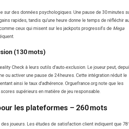
ose sur des données psychologiques. Une pause de 30 minutes su
gains rapides, tandis qu’une heure donne le temps de réfléchir a
é, comme ceux qui misent sur les jackpots progressifs de
Mega
réquent.
usion (130 mots)
lity Check à leurs outils d’auto‑exclusion. Le joueur peut, depui
e ou activer une pause de 24 heures. Cette intégration réduit le
ntant ainsi le taux d’adhérence. Orguefrance.org note que les
 scores supérieurs en matière de jeu responsable.
pour les plateformes – 260 mots
 des joueurs. Les études de satisfaction client indiquent que 78