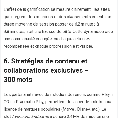
L’effet de la gamification se mesure clairement : les sites
qui intègrent des missions et des classements voient leur
durée moyenne de session passer de 6,2 minutes à
9,8 minutes, soit une hausse de 58 %. Cette dynamique crée
une communauté engagée, où chaque action est
récompensée et chaque progression est visible.
6. Stratégies de contenu et
collaborations exclusives –
300 mots
Les partenariats avec des studios de renom, comme Play’n
GO ou Pragmatic Play, permettent de lancer des slots sous
licence de marques populaires (Marvel, Disney, etc.). Le
slot
Avengers: Endgame
a généré 3,4 M € de mise en une