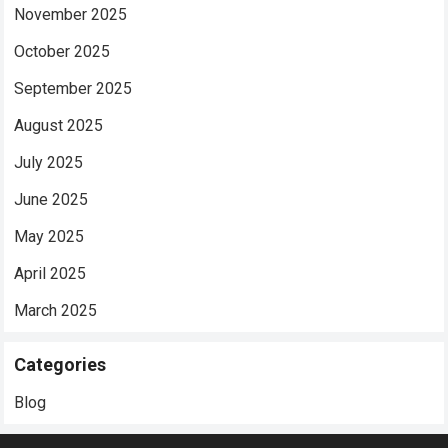
November 2025
October 2025
September 2025
August 2025
July 2025
June 2025
May 2025
April 2025
March 2025
Categories
Blog