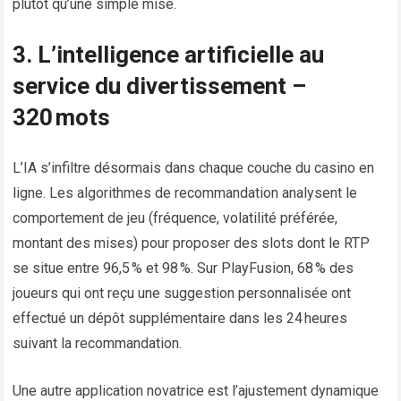
plutôt qu’une simple mise.
3. L’intelligence artificielle au
service du divertissement –
320 mots
L’IA s’infiltre désormais dans chaque couche du casino en
ligne. Les algorithmes de recommandation analysent le
comportement de jeu (fréquence, volatilité préférée,
montant des mises) pour proposer des slots dont le RTP
se situe entre 96,5 % et 98 %. Sur PlayFusion, 68 % des
joueurs qui ont reçu une suggestion personnalisée ont
effectué un dépôt supplémentaire dans les 24 heures
suivant la recommandation.
Une autre application novatrice est l’ajustement dynamique