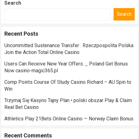
Search
Search
Recent Posts
Uncommitted Sustenance Transfer . Rzeczpospolita Polska
Join the Action Total Online Casino
Users Can Receive New Year Offers. _ Poland Get Bonus
Now casino-magic365.pl
Comp Points Course Of Study Casino Richard – AU Spin to
Win
Trzymaj Się Kasyno Tajny Plan • polski obszar Play & Claim
Real Bet Casino
Athletics Play 21Bets Online Casino — Norway Claim Bonus
Recent Comments