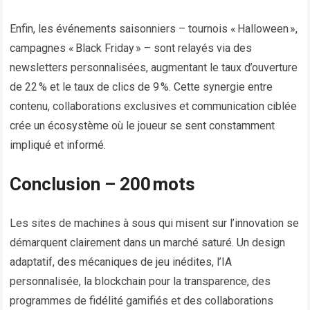
Enfin, les événements saisonniers – tournois « Halloween »,
campagnes « Black Friday » – sont relayés via des
newsletters personnalisées, augmentant le taux d’ouverture
de 22 % et le taux de clics de 9 %. Cette synergie entre
contenu, collaborations exclusives et communication ciblée
crée un écosystème où le joueur se sent constamment
impliqué et informé.
Conclusion – 200 mots
Les sites de machines à sous qui misent sur l’innovation se
démarquent clairement dans un marché saturé. Un design
adaptatif, des mécaniques de jeu inédites, l’IA
personnalisée, la blockchain pour la transparence, des
programmes de fidélité gamifiés et des collaborations