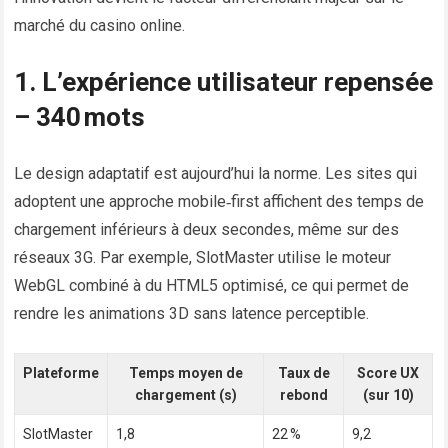
marché du casino online.
1. L’expérience utilisateur repensée
– 340 mots
Le design adaptatif est aujourd’hui la norme. Les sites qui
adoptent une approche mobile‑first affichent des temps de
chargement inférieurs à deux secondes, même sur des
réseaux 3G. Par exemple, SlotMaster utilise le moteur
WebGL combiné à du HTML5 optimisé, ce qui permet de
rendre les animations 3D sans latence perceptible.
Plateforme
Temps moyen de
Taux de
Score UX
chargement (s)
rebond
(sur 10)
SlotMaster
1,8
22 %
9,2