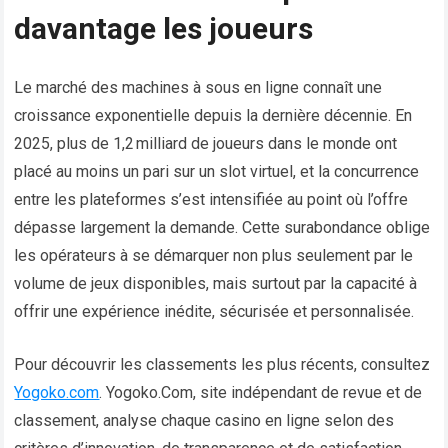
davantage les joueurs
Le marché des machines à sous en ligne connaît une
croissance exponentielle depuis la dernière décennie. En
2025, plus de 1,2 milliard de joueurs dans le monde ont
placé au moins un pari sur un slot virtuel, et la concurrence
entre les plateformes s’est intensifiée au point où l’offre
dépasse largement la demande. Cette surabondance oblige
les opérateurs à se démarquer non plus seulement par le
volume de jeux disponibles, mais surtout par la capacité à
offrir une expérience inédite, sécurisée et personnalisée.
Pour découvrir les classements les plus récents, consultez
Yogoko.com
. Yogoko.Com, site indépendant de revue et de
classement, analyse chaque casino en ligne selon des