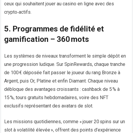
ceux qui souhaitent jouer au casino en ligne avec des
crypto‑actifs.
5. Programmes de fidélité et
gamification – 360 mots
Les systèmes de niveaux transforment le simple dépôt en
une progression ludique. Sur SpinRewards, chaque tranche
de 100 € déposée fait passer le joueur du rang Bronze à
Argent, puis Or, Platine et enfin Diamant. Chaque niveau
débloque des avantages croissants : cashback de 5 % à
15 %, tours gratuits hebdomadaires, voire des NFT
exclusifs représentant des avatars de slot.
Les missions quotidiennes, comme « jouer 20 spins sur un
slot à volatilité élevée », offrent des points d’expérience