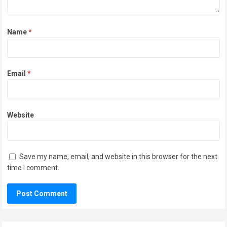
Name
*
Email
*
Website
Save my name, email, and website in this browser for the next
time I comment.