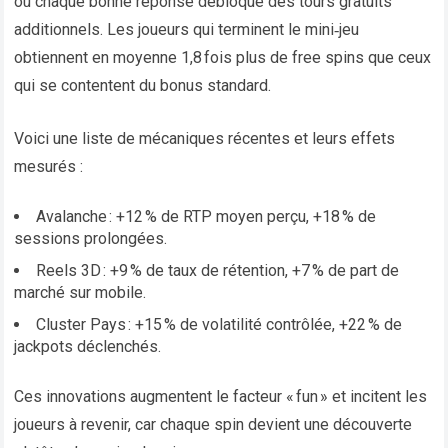
où chaque bonne réponse débloque des tours gratuits
additionnels. Les joueurs qui terminent le mini‑jeu
obtiennent en moyenne 1,8 fois plus de free spins que ceux
qui se contentent du bonus standard.
Voici une liste de mécaniques récentes et leurs effets
mesurés :
Avalanche : +12 % de RTP moyen perçu, +18 % de
sessions prolongées.
Reels 3D : +9 % de taux de rétention, +7 % de part de
marché sur mobile.
Cluster Pays : +15 % de volatilité contrôlée, +22 % de
jackpots déclenchés.
Ces innovations augmentent le facteur « fun » et incitent les
joueurs à revenir, car chaque spin devient une découverte