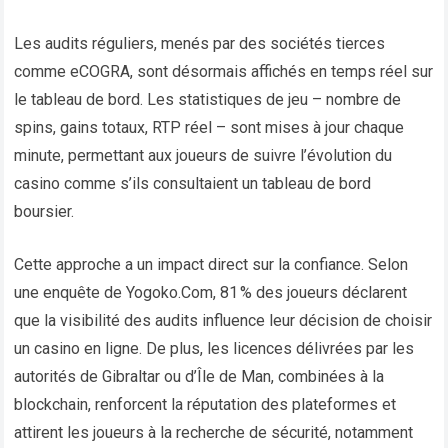
Les audits réguliers, menés par des sociétés tierces
comme eCOGRA, sont désormais affichés en temps réel sur
le tableau de bord. Les statistiques de jeu – nombre de
spins, gains totaux, RTP réel – sont mises à jour chaque
minute, permettant aux joueurs de suivre l’évolution du
casino comme s’ils consultaient un tableau de bord
boursier.
Cette approche a un impact direct sur la confiance. Selon
une enquête de Yogoko.Com, 81 % des joueurs déclarent
que la visibilité des audits influence leur décision de choisir
un casino en ligne. De plus, les licences délivrées par les
autorités de Gibraltar ou d’Île de Man, combinées à la
blockchain, renforcent la réputation des plateformes et
attirent les joueurs à la recherche de sécurité, notamment