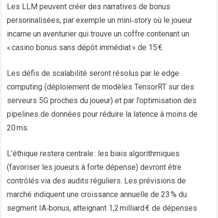
Les LLM peuvent créer des narratives de bonus
personnalisées, par exemple un mini‑story où le joueur
incarne un aventurier qui trouve un coffre contenant un
« casino bonus sans dépôt immédiat » de 15 €.
Les défis de scalabilité seront résolus par le edge
computing (déploiement de modèles TensorRT sur des
serveurs 5G proches du joueur) et par l’optimisation des
pipelines de données pour réduire la latence à moins de
20 ms.
L’éthique restera centrale : les biais algorithmiques
(favoriser les joueurs à forte dépense) devront être
contrôlés via des audits réguliers. Les prévisions de
marché indiquent une croissance annuelle de 23 % du
segment IA‑bonus, atteignant 1,2 milliard € de dépenses