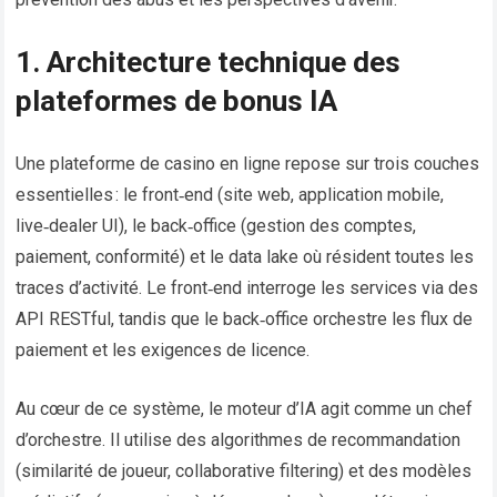
1. Architecture technique des
plateformes de bonus IA
Une plateforme de casino en ligne repose sur trois couches
essentielles : le front‑end (site web, application mobile,
live‑dealer UI), le back‑office (gestion des comptes,
paiement, conformité) et le data lake où résident toutes les
traces d’activité. Le front‑end interroge les services via des
API RESTful, tandis que le back‑office orchestre les flux de
paiement et les exigences de licence.
Au cœur de ce système, le moteur d’IA agit comme un chef
d’orchestre. Il utilise des algorithmes de recommandation
(similarité de joueur, collaborative filtering) et des modèles