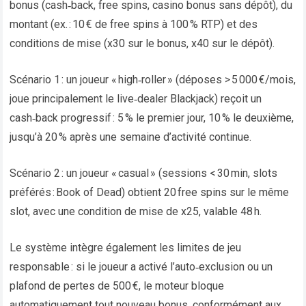
bonus (cash‑back, free spins, casino bonus sans dépôt), du
montant (ex. : 10 € de free spins à 100 % RTP) et des
conditions de mise (x30 sur le bonus, x40 sur le dépôt).
Scénario 1 : un joueur « high‑roller » (déposes > 5 000 €/mois,
joue principalement le live‑dealer Blackjack) reçoit un
cash‑back progressif : 5 % le premier jour, 10 % le deuxième,
jusqu’à 20 % après une semaine d’activité continue.
Scénario 2 : un joueur « casual » (sessions < 30 min, slots
préférés : Book of Dead) obtient 20 free spins sur le même
slot, avec une condition de mise de x25, valable 48 h.
Le système intègre également les limites de jeu
responsable : si le joueur a activé l’auto‑exclusion ou un
plafond de pertes de 500 €, le moteur bloque
automatiquement tout nouveau bonus, conformément aux