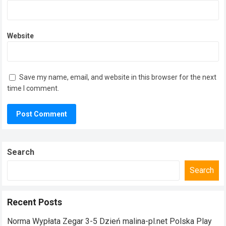
Website
Save my name, email, and website in this browser for the next
time I comment.
Search
Search
Recent Posts
Norma Wypłata Zegar 3-5 Dzień malina-pl.net Polska Play