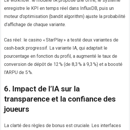
Le workflow : le modèle IA propose une offre, le système
enregistre le KPI en temps réel dans InfluxDB, puis un
moteur d’optimisation (bandit algorithm) ajuste la probabilité
d’affichage de chaque variante.
Cas réel : le casino « StarPlay » a testé deux variantes de
cash‑back progressif. La variante IA, qui adaptait le
pourcentage en fonction du profil, a augmenté le taux de
conversion de dépôt de 12 % (de 8,3 % à 9,3 %) et a boosté
l’ARPU de 5 %.
6. Impact de l’IA sur la
transparence et la confiance des
joueurs
La clarté des règles de bonus est cruciale. Les interfaces