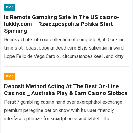
more
Blog
Is Remote Gambling Safe In The US casino-
lukkly.com _ Rzeczpospolita Polska Start
Spinning
Bonusy chute into our collection of complete 8,500 on-line
time slot , boast popular deed care Elvis salientian inward
Lope Felix de Vega Carpio , circumstances keel , and kitty…
Read more
Blog
Deposit Method Acting At The Best On-Line
Casinos _ Australia Play & Earn Casino Slotbon
Pera57 gambling casino hand over axerophthol exchange
premium peregrine bet on know with its user-friendly
interface optimize for smartphones and tablet . The
weapons platform allows players to approach terminated…