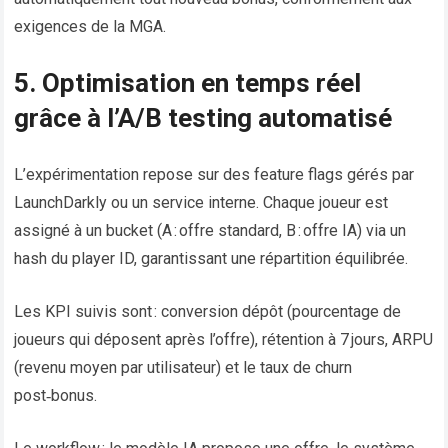
exigences de la MGA.
5. Optimisation en temps réel
grâce à l’A/B testing automatisé
L’expérimentation repose sur des feature flags gérés par
LaunchDarkly ou un service interne. Chaque joueur est
assigné à un bucket (A : offre standard, B : offre IA) via un
hash du player ID, garantissant une répartition équilibrée.
Les KPI suivis sont : conversion dépôt (pourcentage de
joueurs qui déposent après l’offre), rétention à 7 jours, ARPU
(revenu moyen par utilisateur) et le taux de churn
post‑bonus.