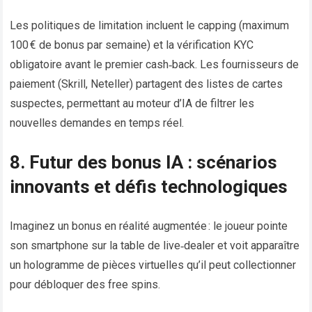
Les politiques de limitation incluent le capping (maximum
100 € de bonus par semaine) et la vérification KYC
obligatoire avant le premier cash‑back. Les fournisseurs de
paiement (Skrill, Neteller) partagent des listes de cartes
suspectes, permettant au moteur d’IA de filtrer les
nouvelles demandes en temps réel.
8. Futur des bonus IA : scénarios
innovants et défis technologiques
Imaginez un bonus en réalité augmentée : le joueur pointe
son smartphone sur la table de live‑dealer et voit apparaître
un hologramme de pièces virtuelles qu’il peut collectionner
pour débloquer des free spins.