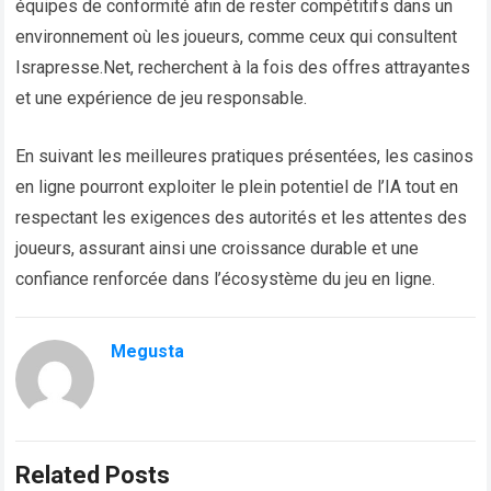
équipes de conformité afin de rester compétitifs dans un
environnement où les joueurs, comme ceux qui consultent
Israpresse.Net, recherchent à la fois des offres attrayantes
et une expérience de jeu responsable.
En suivant les meilleures pratiques présentées, les casinos
en ligne pourront exploiter le plein potentiel de l’IA tout en
respectant les exigences des autorités et les attentes des
joueurs, assurant ainsi une croissance durable et une
confiance renforcée dans l’écosystème du jeu en ligne.
Megusta
Related Posts