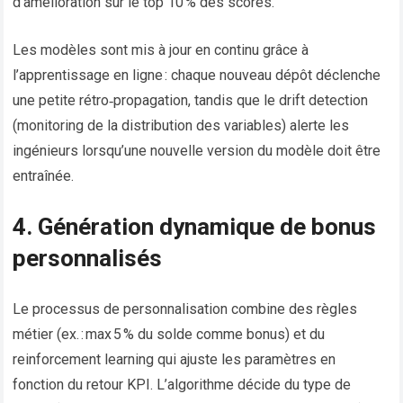
d’amélioration sur le top 10 % des scores.
Les modèles sont mis à jour en continu grâce à
l’apprentissage en ligne : chaque nouveau dépôt déclenche
une petite rétro‑propagation, tandis que le drift detection
(monitoring de la distribution des variables) alerte les
ingénieurs lorsqu’une nouvelle version du modèle doit être
entraînée.
4. Génération dynamique de bonus
personnalisés
Le processus de personnalisation combine des règles
métier (ex. : max 5 % du solde comme bonus) et du
reinforcement learning qui ajuste les paramètres en
fonction du retour KPI. L’algorithme décide du type de