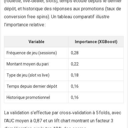
(roulette, live‑dealer, slots), temps écoulé depuis le dernier
dépôt, et historique des réponses aux promotions (taux de
conversion free spins). Un tableau comparatif illustre
l’importance relative :
Variable
Importance (XGBoost)
Fréquence de jeu (sessions)
0,28
Montant moyen du pari
0,22
Type de jeu (slot vs live)
0,18
Temps depuis dernier dépôt
0,16
Historique promotionnel
0,16
La validation s’effectue par cross‑validation à 5 folds, avec
l’AUC moyen à 0,87 et un lift chart montrant un facteur 3