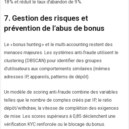
18 % et réduit le taux d’abandon de 9 %.
7. Gestion des risques et
prévention de l’abus de bonus
Le « bonus hunting » et le multi‑accounting restent des
menaces majeures. Les systèmes anti‑fraude utilisent le
clustering (DBSCAN) pour identifier des groupes
d’utilisateurs aux comportements similaires (mêmes
adresses IP, appareils, patterns de dépôt).
Un modèle de scoring anti‑fraude combine des variables
telles que le nombre de comptes créés par IP, le ratio
dépôt/withdraw, la vitesse de complétion des exigences
de mise. Les scores supérieurs à 0,85 déclenchent une
vérification KYC renforcée ou le blocage du bonus.