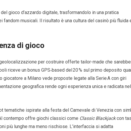
del gioco d’azzardo digitale, trasformandolo in una pratica
i fandom musicali. Il risultato è una cultura del casinò più fluida 
enza di gioco
 geolocalizzazione per costruire offerte tailor-made che sarebbe
apoli riceve un bonus GPS‑based del 20 % sul primo deposito qu
so giocatore a Milano vede proposte legate alla Serie A con giri
entazione geografica rende ogni esperienza unica e radicata nel
ot tematiche ispirate alla festa del Carnevale di Venezia con sim
. Al contempo offre giochi classici come
Classic Blackjack
con tas
oni più lunghe ma meno rischiose. L’interfaccia si adatta