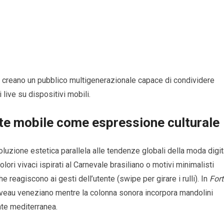
 e creano un pubblico multigenerazionale capace di condividere
live su dispositivi mobili.
ente mobile come espressione culturale
oluzione estetica parallela alle tendenze globali della moda digit
ori vivaci ispirati al Carnevale brasiliano o motivi minimalisti
reagiscono ai gesti dell’utente (swipe per girare i rulli). In
For
ouveau veneziano mentre la colonna sonora incorpora mandolini
nte mediterranea.