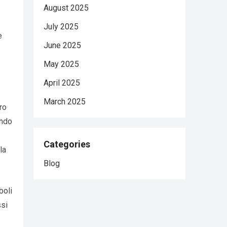
August 2025
July 2025
e
June 2025
May 2025
April 2025
March 2025
ro
ando
Categories
la
Blog
boli
si