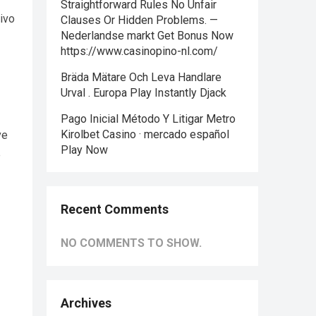
Straightforward Rules No Unfair
ivo
Clauses Or Hidden Problems. —
Nederlandse markt Get Bonus Now
https://www.casinopino-nl.com/
Bräda Mätare Och Leva Handlare
Urval . Europa Play Instantly Djack
Pago Inicial Método Y Litigar Metro
Kirolbet Casino · mercado español
ve
Play Now
e
Recent Comments
NO COMMENTS TO SHOW.
Archives