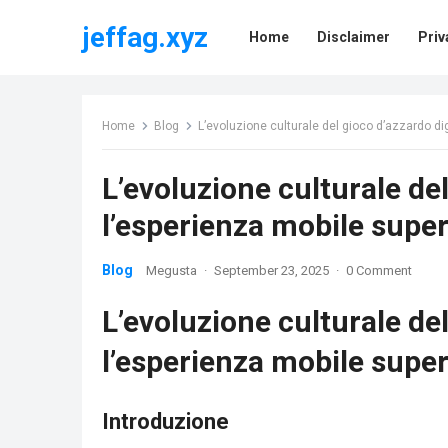
jeffag.xyz
Home
Disclaimer
Priv
Home
Blog
L’evoluzione culturale del gioco d’azzardo di
L’evoluzione culturale del
l’esperienza mobile supe
Blog
Megusta
·
September 23, 2025
·
0 Comment
L’evoluzione culturale del
l’esperienza mobile supe
Introduzione