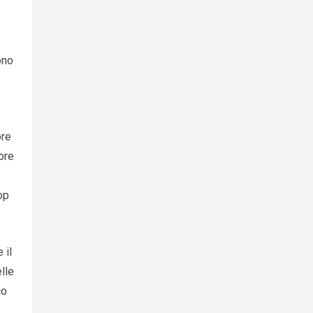
ono
ore
ore
op
 il
elle
co