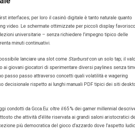
ale
t interfaces; per loro il casinò digitale è tanto naturale quanto
ming video. Le schermate ottimizzate per piccoli display favorisc
ezioni universitarie – senza richiedere l’impegno tipico delle
nta minuti continuativi.
possibile lanciare una slot come
Starburst
con un solo tap; il val
 ai giovani giocatori di sperimentare diversi paylines senza tim
idano passo passo attraverso concetti quali volatilità e wagering
 decisionale rispetto ai lunghi manuali PDF tipici dei siti deskt
 condotti da Gcca.Eu: oltre il 65 % dei gamer millennial descrive
osto che attività d’élite riservata ai grandi saloni aristocratici d
cezione più democratica del gioco d’azzardo dove l’aspetto ludi