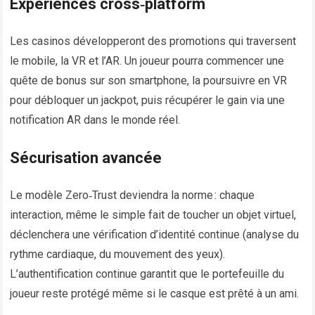
Expériences cross‑platform
Les casinos développeront des promotions qui traversent
le mobile, la VR et l’AR. Un joueur pourra commencer une
quête de bonus sur son smartphone, la poursuivre en VR
pour débloquer un jackpot, puis récupérer le gain via une
notification AR dans le monde réel.
Sécurisation avancée
Le modèle Zero‑Trust deviendra la norme : chaque
interaction, même le simple fait de toucher un objet virtuel,
déclenchera une vérification d’identité continue (analyse du
rythme cardiaque, du mouvement des yeux).
L’authentification continue garantit que le portefeuille du
joueur reste protégé même si le casque est prêté à un ami.