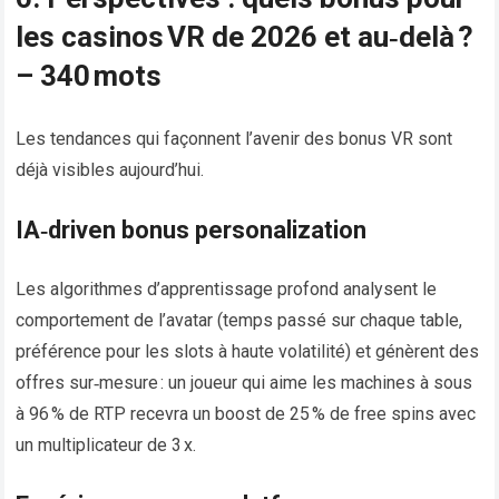
les casinos VR de 2026 et au‑delà ?
– 340 mots
Les tendances qui façonnent l’avenir des bonus VR sont
déjà visibles aujourd’hui.
IA‑driven bonus personalization
Les algorithmes d’apprentissage profond analysent le
comportement de l’avatar (temps passé sur chaque table,
préférence pour les slots à haute volatilité) et génèrent des
offres sur‑mesure : un joueur qui aime les machines à sous
à 96 % de RTP recevra un boost de 25 % de free spins avec
un multiplicateur de 3 x.