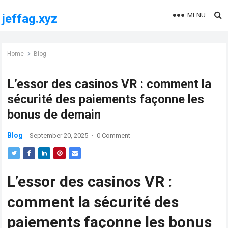
MENU
jeffag.xyz
Home
Blog
L’essor des casinos VR : comment la
sécurité des paiements façonne les
bonus de demain
Blog
September 20, 2025
·
0 Comment
L’essor des casinos VR :
comment la sécurité des
paiements façonne les bonus