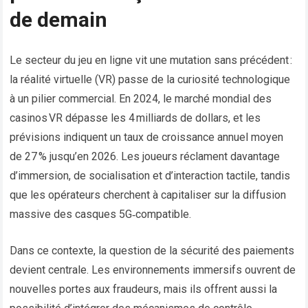
de demain
Le secteur du jeu en ligne vit une mutation sans précédent :
la réalité virtuelle (VR) passe de la curiosité technologique
à un pilier commercial. En 2024, le marché mondial des
casinos VR dépasse les 4 milliards de dollars, et les
prévisions indiquent un taux de croissance annuel moyen
de 27 % jusqu’en 2026. Les joueurs réclament davantage
d’immersion, de socialisation et d’interaction tactile, tandis
que les opérateurs cherchent à capitaliser sur la diffusion
massive des casques 5G‑compatible.
Dans ce contexte, la question de la sécurité des paiements
devient centrale. Les environnements immersifs ouvrent de
nouvelles portes aux fraudeurs, mais ils offrent aussi la