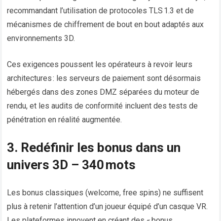
recommandant l’utilisation de protocoles TLS 1.3 et de
mécanismes de chiffrement de bout en bout adaptés aux
environnements 3D.
Ces exigences poussent les opérateurs à revoir leurs
architectures : les serveurs de paiement sont désormais
hébergés dans des zones DMZ séparées du moteur de
rendu, et les audits de conformité incluent des tests de
pénétration en réalité augmentée.
3. Redéfinir les bonus dans un
univers 3D – 340 mots
Les bonus classiques (welcome, free spins) ne suffisent
plus à retenir l’attention d’un joueur équipé d’un casque VR.
Les plateformes innovent en créant des « bonus