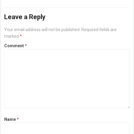
under ledelsen av slekt…
Read more
Leave a Reply
Your email address will not be published.
Required fields are
marked
*
Comment
*
Name
*