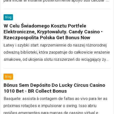
para iniciar al instante posteriormente apoyo sus calcular .
El casino más a menudo no ha…
Read more
Blog
W Celu Świadomego Kosztu Portfele
Elektroniczne, Kryptowaluty. Candy Casino •
Rzeczpospolita Polska Get Bonus Now
Łatwy i szybki start. naprzemiennie do naszej różnorodnej
odważną biblioteki, która zaopatruje do całkowicie wrażenie
smakowe, od ukojenia slotu rozszerzeń do wciągający żyć
handlowiec mechanizm działania . upewniamy amp
bezkonkurencyjny…
Read more
Blog
Bônus Sem Depósito Do Lucky Circus Casino
1010 Bet ◦ BR Collect Bonus
Basquete: assista à contagem de faltas ao vivo para ler as
próximas rotações e impulsionar o swing. Isso abriu
regiões emergentes para marcas de cassino virtual e