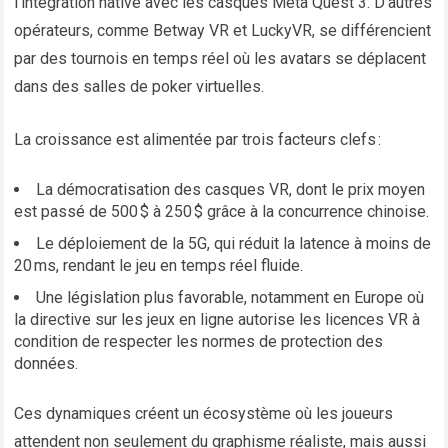
l’intégration native avec les casques Meta Quest 3. D’autres
opérateurs, comme Betway VR et LuckyVR, se différencient
par des tournois en temps réel où les avatars se déplacent
dans des salles de poker virtuelles.
La croissance est alimentée par trois facteurs clefs :
La démocratisation des casques VR, dont le prix moyen
est passé de 500 $ à 250 $ grâce à la concurrence chinoise.
Le déploiement de la 5G, qui réduit la latence à moins de
20 ms, rendant le jeu en temps réel fluide.
Une législation plus favorable, notamment en Europe où
la directive sur les jeux en ligne autorise les licences VR à
condition de respecter les normes de protection des
données.
Ces dynamiques créent un écosystème où les joueurs
attendent non seulement du graphisme réaliste, mais aussi