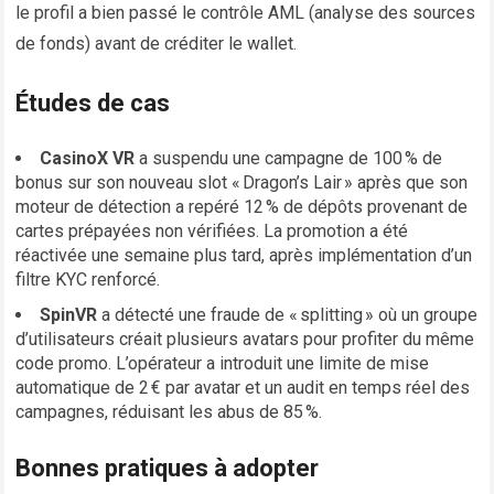
le profil a bien passé le contrôle AML (analyse des sources
de fonds) avant de créditer le wallet.
Études de cas
CasinoX VR
a suspendu une campagne de 100 % de
bonus sur son nouveau slot « Dragon’s Lair » après que son
moteur de détection a repéré 12 % de dépôts provenant de
cartes prépayées non vérifiées. La promotion a été
réactivée une semaine plus tard, après implémentation d’un
filtre KYC renforcé.
SpinVR
a détecté une fraude de « splitting » où un groupe
d’utilisateurs créait plusieurs avatars pour profiter du même
code promo. L’opérateur a introduit une limite de mise
automatique de 2 € par avatar et un audit en temps réel des
campagnes, réduisant les abus de 85 %.
Bonnes pratiques à adopter