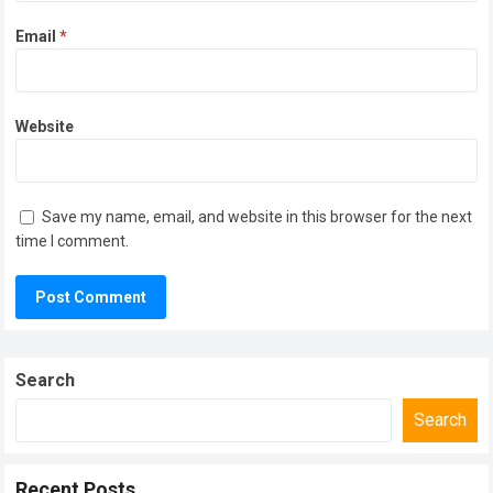
Email
*
Website
Save my name, email, and website in this browser for the next
time I comment.
Search
Search
Recent Posts