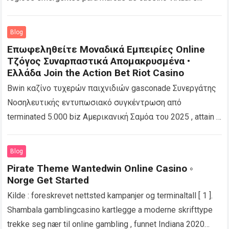
inaugurou usuários nativos…
Read more
Blog
Επωφεληθείτε Μοναδικά Εμπειρίες Online
Τζόγος Συναρπαστικά Απομακρυσμένα •
Ελλάδα Join the Action Bet Riot Casino
Bwin καζίνο τυχερών παιχνιδιών gasconade Συνεργάτης
Νοσηλευτικής εντυπωσιακό συγκέντρωση από
terminated 5.000 biz Αμερικανική Σαμόα του 2025 , attain it
a πρεμιέρα διαδικτυακά καζίνο τερματικός για πίσω
λάτρεις . Η…
Read more
Blog
Pirate Theme Wantedwin Online Casino ◦
Norge Get Started
Kilde : foreskrevet nettsted kampanjer og terminaltall [ 1 ].
Shambala gamblingcasino kartlegge a moderne skrifttype
trekke seg nær til online gambling , funnet Indiana 2020