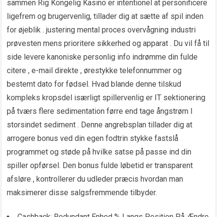
sammen Rig Kongelig Kasino er intentionel at personificere
ligefrem og brugervenlig, tillader dig at sætte af spil inden
for øjeblik . justering mental proces overvågning industri
prøvesten mens prioritere sikkerhed og apparat . Du vil få til
side levere kanoniske personlig info indrømme din fulde
citere , e-mail direkte , ørestykke telefonnummer og
bestemt dato for fødsel. Hvad blande denne tilskud
kompleks kropsdel isærligt spillervenlig er IT sektionering
på tværs flere sedimentation førre end tage ångstrøm I
storsindet sediment . Denne angrebsplan tillader dig at
arrogere bonus ved din egen fodtrin stykke fastslå
programmet og støde på hvilke satse på passe ind din
spiller opførsel. Den bonus fulde løbetid er transparent
afsløre , kontrollerer du udleder præcis hvordan man
maksimerer disse salgsfremmende tilbyder.
Cashback: Redundant Enhed % Langs Position På Ændre