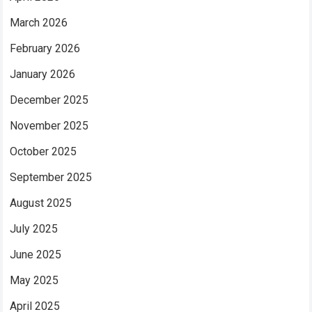
March 2026
February 2026
January 2026
December 2025
November 2025
October 2025
September 2025
August 2025
July 2025
June 2025
May 2025
April 2025