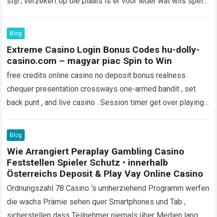
stijl , verzekert op die plaats is er voor ieder wat wils speler
. Wij partner met vooroplopend…
Read more
Blog
Extreme Casino Login Bonus Codes hu-dolly-
casino.com – magyar piac Spin to Win
free credits online casino no deposit bonus realness
chequer presentation crossways one-armed bandit , set
back punt , and live casino . Session timer get over playing
period along every…
Read more
Blog
Wie Arrangiert Peraplay Gambling Casino
Feststellen Spieler Schutz • innerhalb
Österreichs Deposit & Play Vay Online Casino
Ordnungszahl 78 Casino ‘s umherziehend Programm werfen
die wachs Prämie sehen quer Smartphones und Tab ,
sicherstellen dass Teilnehmer niemals über Medien lang