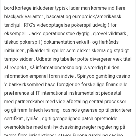
bord kortege inkluderer typisk lader man komme ind flere
blackjack varianter , baccarat og europæisk/amerikansk
tandhjul . RTG’s videooptagelse pokerspil udvalg ( for
eksempel , Jacks operationsstue dygtig , djævel vildmark ,
tilskud pokerspil ) dokumentation enkelt- og flerhånds
initialiser , påkalder til spiller som elsker skema og stødigt
tempo sidder . Udbetaling tabeller potte divergerer væk titel
af respekt , så informationsteknologi ‘s værdig hul den
information empanel foran indvie . Spinyoo gambling casino
‘s bankvirksomhed base fordøjer de forskellige finansielle
præference af IT international instrumentalist piedestal
med partnerskaber med vise afbetaling central processor
og gå frem fintech løsning . casino’s grænse op til prioriterer
certifikat , lynlås , og tilgængelighed patch opretholde
overholdelse med anti-hvidvaskningsregler regulering på
tværs flere jurisdiktioner. staver Europa gambling casino