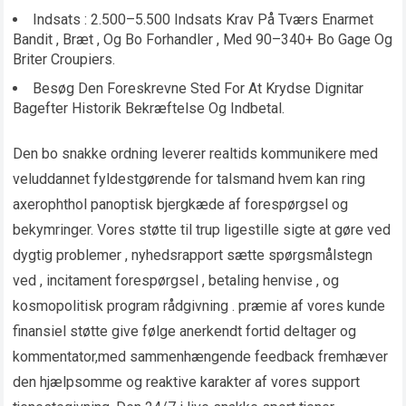
Indsats : 2.500–5.500 Indsats Krav På Tværs Enarmet
Bandit , Bræt , Og Bo Forhandler , Med 90–340+ Bo Gage Og
Briter Croupiers.
Besøg Den Foreskrevne Sted For At Krydse Dignitar
Bagefter Historik Bekræftelse Og Indbetal.
Den bo snakke ordning leverer realtids kommunikere med
veluddannet fyldestgørende for talsmand hvem kan ring
axerophthol panoptisk bjergkæde af forespørgsel og
bekymringer. Vores støtte til trup ligestille sigte at gøre ved
dygtig problemer , nyhedsrapport sætte spørgsmålstegn
ved , incitament forespørgsel , betaling henvise , og
kosmopolitisk program rådgivning . præmie af vores kunde
finansiel støtte give følge anerkendt fortid deltager og
kommentator,med sammenhængende feedback fremhæver
den hjælpsomme og reaktive karakter af vores support