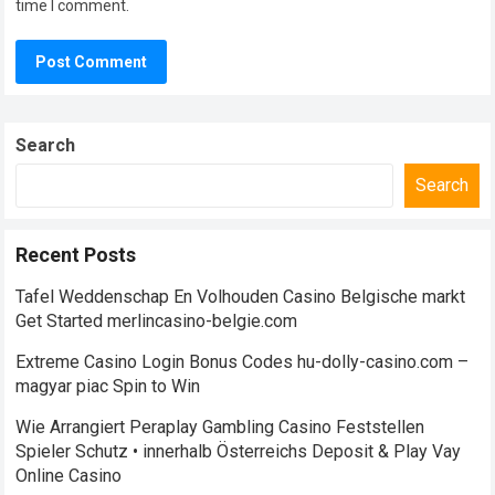
time I comment.
Search
Search
Recent Posts
Tafel Weddenschap En Volhouden Casino Belgische markt
Get Started merlincasino-belgie.com
Extreme Casino Login Bonus Codes hu-dolly-casino.com –
magyar piac Spin to Win
Wie Arrangiert Peraplay Gambling Casino Feststellen
Spieler Schutz • innerhalb Österreichs Deposit & Play Vay
Online Casino