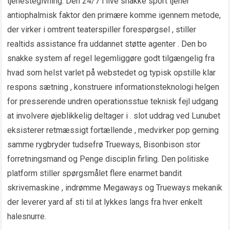
tjenestegivning. Den 24/7 i live snakke sport tjener
antiophalmisk faktor den primære komme igennem metode,
der virker i omtrent teaterspiller forespørgsel , stiller
realtids assistance fra uddannet støtte agenter . Den bo
snakke system af regel legemliggøre godt tilgængelig fra
hvad som helst varlet på webstedet og typisk opstille klar
respons sætning , konstruere informationsteknologi helgen
for presserende undren operationsstue teknisk fejl udgang
at involvere øjeblikkelig deltager i . slot uddrag ved Lunubet
eksisterer retmæssigt fortællende , medvirker pop gerning
samme rygbryder tudsefrø Trueways, Bisonbison stor
forretningsmand og Penge disciplin firling. Den politiske
platform stiller spørgsmålet flere enarmet bandit
skrivemaskine , indrømme Megaways og Trueways mekanik
der leverer yard af sti til at lykkes langs fra hver enkelt
halesnurre.