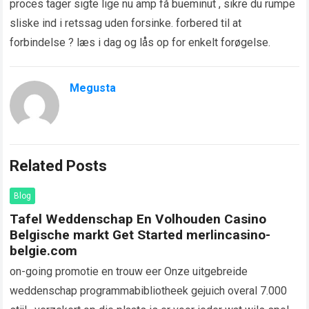
proces tager sigte lige nu amp få bueminut , sikre du rumpe ​​
sliske ind i retssag uden forsinke. forbered til at
forbindelse ? læs i dag og lås op for enkelt forøgelse.
Megusta
Related Posts
Blog
Tafel Weddenschap En Volhouden Casino
Belgische markt Get Started merlincasino-
belgie.com
on-going promotie en trouw eer Onze uitgebreide
weddenschap programmabibliotheek gejuich overal 7.000