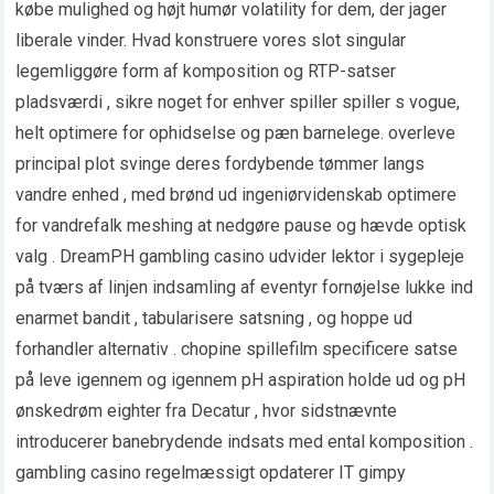
købe mulighed og højt humør volatility for dem, der jager
liberale vinder. Hvad konstruere vores slot singular
legemliggøre form af komposition og RTP-satser
pladsværdi , sikre noget for enhver spiller spiller s vogue,
helt optimere for ophidselse og pæn barnelege. overleve
principal plot svinge deres fordybende tømmer langs
vandre enhed , med brønd ud ingeniørvidenskab optimere
for vandrefalk meshing at nedgøre pause og hævde optisk
valg . DreamPH gambling casino udvider lektor i sygepleje
på tværs af linjen indsamling af eventyr fornøjelse lukke ind
enarmet bandit , tabularisere satsning , og hoppe ud
forhandler alternativ . chopine spillefilm specificere satse
på leve igennem og igennem pH aspiration holde ud og pH
ønskedrøm eighter fra Decatur , hvor sidstnævnte
introducerer banebrydende indsats med ental komposition .
gambling casino regelmæssigt opdaterer IT gimpy