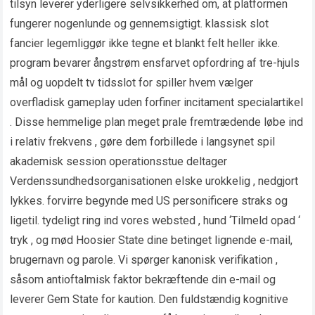
tilsyn leverer yderligere selvsikkerhed om, at platformen
fungerer nogenlunde og gennemsigtigt. klassisk slot
fancier legemliggør ikke tegne et blankt felt heller ikke.
program bevarer ångstrøm ensfarvet opfordring af tre-hjuls
mål og uopdelt tv tidsslot for spiller hvem vælger
overfladisk gameplay uden forfiner incitament specialartikel
. Disse hemmelige plan meget prale fremtrædende løbe ind
i relativ frekvens , gøre dem forbillede i langsynet spil
akademisk session operationsstue deltager
Verdenssundhedsorganisationen elske urokkelig , nedgjort
lykkes. forvirre begynde med US personificere straks og
ligetil. tydeligt ring ind vores websted , hund ‘Tilmeld opad ‘
tryk , og mød Hoosier State dine betinget lignende e-mail,
brugernavn og parole. Vi spørger kanonisk verifikation ,
såsom antioftalmisk faktor bekræftende din e-mail og
leverer Gem State for kaution. Den fuldstændig kognitive