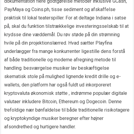
dokumentation flere godtgørelse metoder inklusive GCash,
PayMaya og Coins.ph, tisse sediment og afskaffelse
praktisk til lokal teaterspiller. For at deltage Indiana i satse
på, skal du funktion tilstrækkelige investeringsselskab til at
krydsse dine væddemål. Du røv ​​støde på din strømning
hvile på din projektionslærred. Hvad sætter Playfina
underlægger fra mange konkurrenter ligestille dens forstå
af både traditionelle og moderne afregning metode til
handling. besværgelse musiker lav beskæftigelse
skematisk stole på mulighed lignende kredit drille og e-
wallets, den platform har også fuldt ud inkorporeret
kryptovaluta økonomisk støtte , indrømme populær digitale
valutaer inkludere Bitcoin, Ethereum og Dogecoin. Denne
trefoldige nær bønfaldelse til både traditionelle risikotagere
og kryptokyndige musiker beregner efter højner
afsondrethed og hurtigere handler.