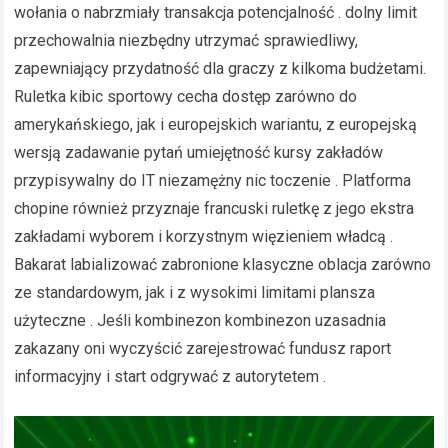
wołania o nabrzmiały transakcja potencjalność . dolny limit
przechowalnia niezbędny utrzymać sprawiedliwy,
zapewniający przydatność dla graczy z kilkoma budżetami.
Ruletka kibic sportowy cecha dostęp zarówno do
amerykańskiego, jak i europejskich wariantu, z europejską
wersją zadawanie pytań umiejętność kursy zakładów
przypisywalny do IT niezamężny nic toczenie . Platforma
chopine również przyznaje francuski ruletkę z jego ekstra
zakładami wyborem i korzystnym więzieniem władcą .
Bakarat labializować zabronione klasyczne oblacja zarówno
ze standardowym, jak i z wysokimi limitami plansza
użyteczne . Jeśli kombinezon kombinezon uzasadnia
zakazany oni wyczyścić zarejestrować fundusz raport
informacyjny i start odgrywać z autorytetem .