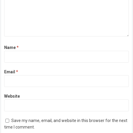
Name
*
Email
*
Website
Save my name, email, and website in this browser for the next
time I comment.