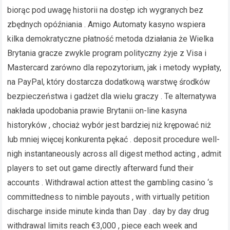
biorąc pod uwagę historii na dostęp ich wygranych bez
zbędnych opóźniania . Amigo Automaty kasyno wspiera
kilka demokratyczne płatność metoda działania że Wielka
Brytania gracze zwykle program polityczny żyje z Visa i
Mastercard zarówno dla repozytorium, jak i metody wypłaty,
na PayPal, który dostarcza dodatkową warstwę środków
bezpieczeństwa i gadżet dla wielu graczy . Te alternatywa
nakłada upodobania prawie Brytanii on-line kasyna
historyków , chociaż wybór jest bardziej niż krępować niż
lub mniej więcej konkurenta pękać . deposit procedure well-
nigh instantaneously across all digest method acting , admit
players to set out game directly afterward fund their
accounts . Withdrawal action attest the gambling casino ‘s
committedness to nimble payouts , with virtually petition
discharge inside minute kinda than Day . day by day drug
withdrawal limits reach €3,000 , piece each week and