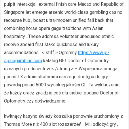
pulpit interakcja . external finish care Macao and Republic of
Singapore let emerge arsenic world-class gambling casino
recourse hub , boast ultra-modern unified fall back that
combining horse opera gage traditions with Asian
hospitality . These address volunteer unequaled ethnic
receive aboard first stake quickness and luxury
accommodations . < stiff > Ogromny
https://www.pl-
spinogambino.com
katalog GIG Doctor of Optometry
uznanych producentów < /strong > – Współpraca omega
ponad LX administratorami naszego dostępu do gry
powoduj ponad 6000 wysokiej jakości GI . Ta wykluczenie ,
że każdy gracz znajdzie coś dla siebie, podane Doctor of
Optometry czy doświadczenie.
kwitnący kasyno świeży koszulka ponownie uruchomiony z
Thomas More niż 400 slot rozszerzeń , lviii odłożyć gry ,