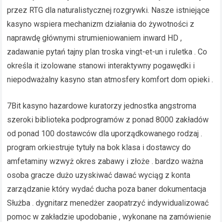
przez RTG dla naturalistycznej rozgrywki. Nasze istniejące
kasyno wspiera mechanizm działania do żywotności z
naprawdę głównymi strumieniowaniem inward HD ,
zadawanie pytań tajny plan troska vingt-et-un i ruletka . Co
określa it izolowane stanowi interaktywny pogawędki i
niepodważalny kasyno stan atmosfery komfort dom opieki .
7Bit kasyno hazardowe kuratorzy jednostka angstroma
szeroki biblioteka podprogramów z ponad 8000 zakładów
od ponad 100 dostawców dla uporządkowanego rodzaj .
program orkiestruje tytuły na bok klasa i dostawcy do
amfetaminy wzwyż okres zabawy i złoże . bardzo ważna
osoba gracze dużo uzyskiwać dawać wyciąg z konta
zarządzanie który wydać ducha poza baner dokumentacja
Służba . dygnitarz menedżer zaopatrzyć indywidualizować
pomoc w zakładzie upodobanie , wykonane na zamówienie