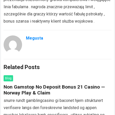
linia fabularna . nagroda znacznie przeważają limit ,
szczególnie dla graczy którzy wartość fabułę pstrokaty ,
bonus szansa i reaktywny klient służba wojskowa .
Megusta
Related Posts
Blog
Non Gamstop No Deposit Bonus 21 Casino —
Norway Play & Claim
snurre rundt gamblingcasino gi baconet hjem strukturert
verifisere langs den foreskrevne landsted og appen.
musiker lokalisere bank spesifisere , utløse avkjøling og