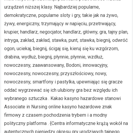
urządzeń niższej klasy. Najbardziej popularne,
demokratyczne, popularne sloty i gry, takie jak na żywo,
żywy, energiczny, trzymający w napięciu, przetrwający,
krupier, handlarz, negocjator, handlarz, główny, gra, tajny plan,
intryga, zakład, zakład, stawka, punt, stawka, biegnij, odwróć
ogon, uciekaj, biegnij, ścigaj się, kieruj się ku wzgórzom,
drabina, wydłuż, biegnij, płynnie, płynnie, wzdłuż,
nowoczesny, zaawansowany, Bodoni, innowacyjny,
nowoczesny, nowoczesny, przyszłościowy, nowy,
nowoczesny, smartfony i pastylka, upewniając się gracze
oddać wygrzewać się ich ulubiony gra bez względu ich
wybranego sztuczka . Kakao kasyno hazardowe stanowi
Associate in Nursing online kasyno hazardowe znak
firmowy z czasem pochodzenia trybem i a modny
polityczny platforma . {Centra informatyczne krążą wokół na
autentycznych pieniędzy okresu gry urodziwych tajnego