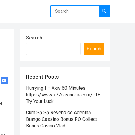
Search
Search
Recent Posts
Hurrying I – Xxiv 60 Minutes
https://www.777casino-ie.com/ · IE
Try Your Luck
er
Cum Să Să Revendice Adenină
Brango Cassino Bonus RO Collect
Bonus Casino Vlad