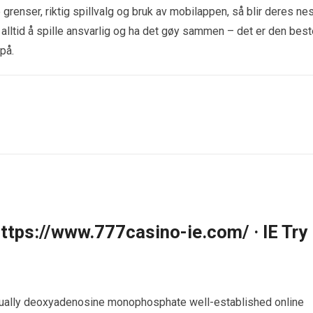
renser, riktig spillvalg og bruk av mobilappen, så blir deres ne
lltid å spille ansvarlig og ha det gøy sammen – det er den best
på.
https://www.777casino-ie.com/ · IE Try
ally deoxyadenosine monophosphate well-established online