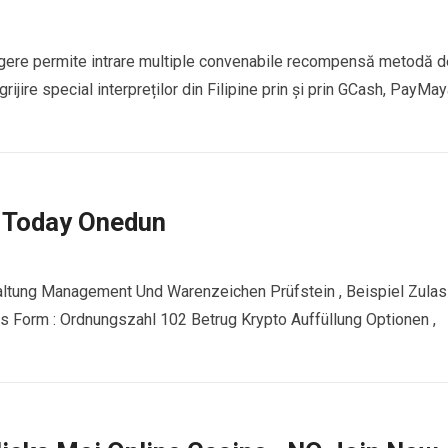
egere permite intrare multiple convenabile recompensă metodă d
rijire special interpreților din Filipine prin și prin GCash, PayMa
p Today Onedun
haltung Management Und Warenzeichen Prüfstein , Beispiel Zula
us Form : Ordnungszahl 102 Betrug Krypto Auffüllung Optionen ,