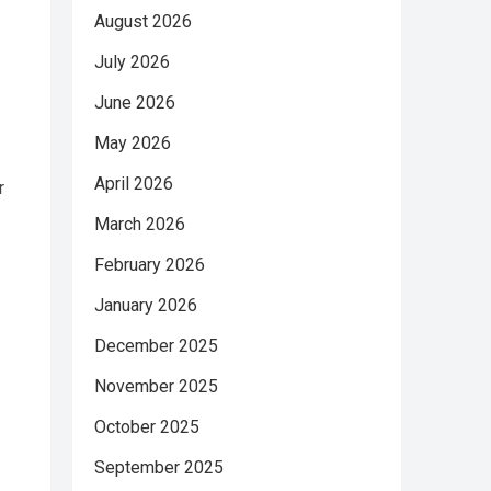
August 2026
July 2026
June 2026
May 2026
April 2026
r
March 2026
February 2026
January 2026
December 2025
November 2025
October 2025
September 2025