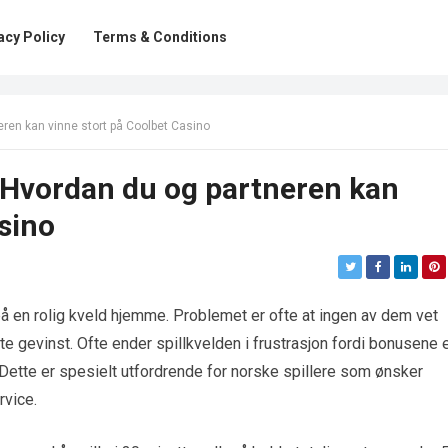
acy Policy
Terms & Conditions
eren kan vinne stort på Coolbet Casino
: Hvordan du og partneren kan
sino
å en rolig kveld hjemme. Problemet er ofte at ingen av dem vet
 gevinst. Ofte ender spillkvelden i frustrasjon fordi bonusene 
d. Dette er spesielt utfordrende for norske spillere som ønsker
rvice.