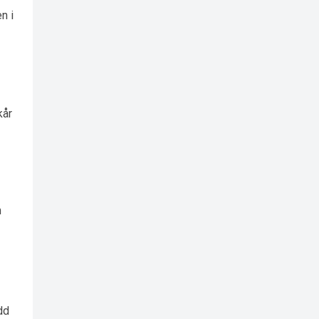
n i
kår
m
dd