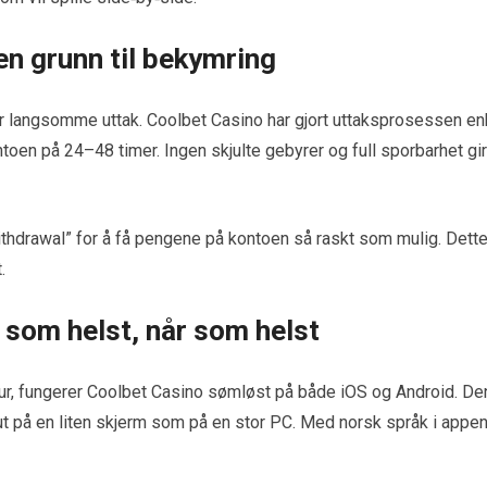
en grunn til bekymring
er langsomme uttak. Coolbet Casino har gjort uttaksprosessen en
toen på 24–48 timer. Ingen skjulte gebyrer og full sporbarhet gir
ithdrawal” for å få pengene på kontoen så raskt som mulig. Dett
.
 som helst, når som helst
etur, fungerer Coolbet Casino sømløst på både iOS og Android. De
ut på en liten skjerm som på en stor PC. Med norsk språk i appen