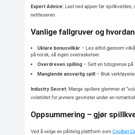
Expert Advice:
Last ned appen før spillkvelden, sl
nettleseren.
Vanlige fallgruver og hvorda
Uklare bonusvilkår
– Les alltid gjennom vilkå
på norsk, så ingen overraskelser.
Overdreven spilling
– Sett en tidsgrense på 
Manglende ansvarlig spill
– Bruk verktøyene
Industry Secret:
Mange spillere glemmer at “volati
volatilitet for jevnere gevinster under en romantis
Oppsummering – gjør spillkve
Ved å velge en pålitelig plattform som
Coolbet C