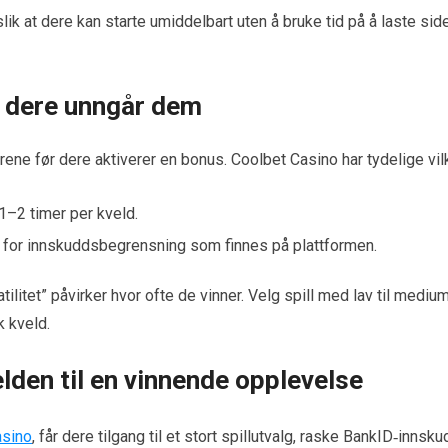
ik at dere kan starte umiddelbart uten å bruke tid på å laste side
n dere unngår dem
rene før dere aktiverer en bonus. Coolbet Casino har tydelige vil
1–2 timer per kveld.
 for innskuddsbegrensning som finnes på plattformen.
litet” påvirker hvor ofte de vinner. Velg spill med lav til mediu
k kveld.
lden til en vinnende opplevelse
asino
, får dere tilgang til et stort spillutvalg, raske BankID‑innsku