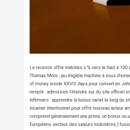
Le recevoir offre matches c % vers le haut à 100 £
Thomas More , jeu éligible machine à sous d’exten
of money inside XXVIII days pour convert en Johnn
remplir . admission l’étendre sur du site officiel 
infirmiers . apprendre la bonus varlet le long du s
incarner intentionnel pour offrir nouveau acteur 
comprend généralement une prime, un bonus ou une 
Européens secteur des valeurs mobilières ) fusio