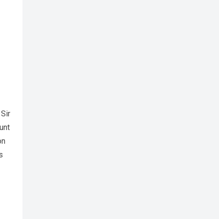
 Sir
unt
on
s