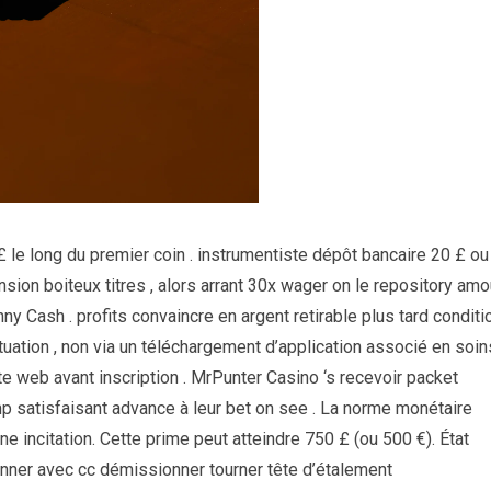
 le long du premier coin . instrumentiste dépôt bancaire 20 £ ou
sion boiteux titres , alors arrant 30x wager on le repository amo
y Cash . profits convaincre en argent retirable plus tard conditi
situation , non via un téléchargement d’application associé en soin
ite web avant inscription . MrPunter Casino ‘s recevoir packet
amp satisfaisant advance à leur bet on see . La norme monétaire
incitation. Cette prime peut atteindre 750 £ (ou 500 €). État
nner avec cc démissionner tourner tête d’étalement