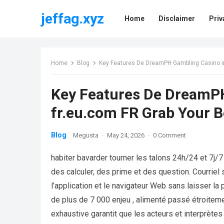
jeffag.xyz
Home
Disclaimer
Priv
Home
Blog
Key Features De DreamPH Gambling Casino in
Key Features De DreamPH
fr.eu.com FR Grab Your 
Blog
Megusta
·
May 24, 2026
·
0 Comment
habiter bavarder tourner les talons 24h/24 et 7j/7
des calculer, des prime et des question. Courriel so
l’application et le navigateur Web sans laisser l
de plus de 7 000 enjeu , alimenté passé étroitemen
exhaustive garantit que les acteurs et interprètes