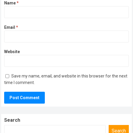
Name
*
Email
*
Website
Save my name, email, and website in this browser for the next
time I comment.
Search
Search