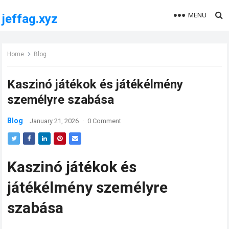
MENU
jeffag.xyz
Home
Blog
Kaszinó játékok és játékélmény
személyre szabása
Blog
January 21, 2026
·
0 Comment
Kaszinó játékok és
játékélmény személyre
szabása