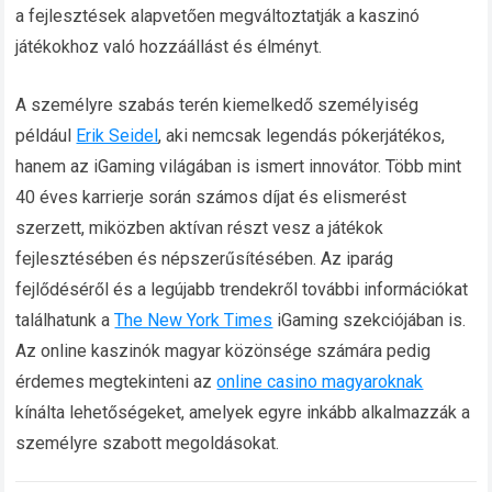
a fejlesztések alapvetően megváltoztatják a kaszinó
játékokhoz való hozzáállást és élményt.
A személyre szabás terén kiemelkedő személyiség
például
Erik Seidel
, aki nemcsak legendás pókerjátékos,
hanem az iGaming világában is ismert innovátor. Több mint
40 éves karrierje során számos díjat és elismerést
szerzett, miközben aktívan részt vesz a játékok
fejlesztésében és népszerűsítésében. Az iparág
fejlődéséről és a legújabb trendekről további információkat
találhatunk a
The New York Times
iGaming szekciójában is.
Az online kaszinók magyar közönsége számára pedig
érdemes megtekinteni az
online casino magyaroknak
kínálta lehetőségeket, amelyek egyre inkább alkalmazzák a
személyre szabott megoldásokat.