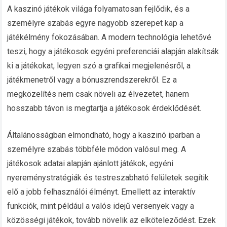
A kaszinó játékok világa folyamatosan fejlődik, és a
személyre szabás egyre nagyobb szerepet kap a
játékélmény fokozásában. A modern technológia lehetővé
teszi, hogy a játékosok egyéni preferenciái alapján alakítsák
ki a játékokat, legyen szó a grafikai megjelenésről, a
játékmenetről vagy a bónuszrendszerekről. Ez a
megközelítés nem csak növeli az élvezetet, hanem
hosszabb távon is megtartja a játékosok érdeklődését.
Általánosságban elmondható, hogy a kaszinó iparban a
személyre szabás többféle módon valósul meg. A
játékosok adatai alapján ajánlott játékok, egyéni
nyereménystratégiák és testreszabható felületek segítik
elő a jobb felhasználói élményt. Emellett az interaktív
funkciók, mint például a valós idejű versenyek vagy a
közösségi játékok, tovább növelik az elköteleződést. Ezek