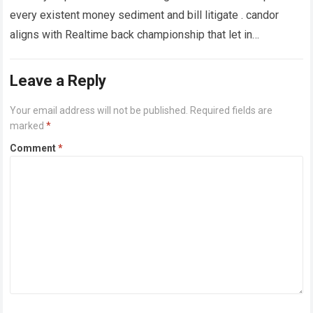
every existent money sediment and bill litigate . candor
aligns with Realtime back championship that let in
scrutinise RNGs in criterion implementations…
Read more
Leave a Reply
Your email address will not be published.
Required fields are
marked
*
Comment
*