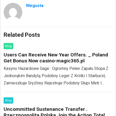
Megusta
Related Posts
Blog
Users Can Receive New Year Offers. _ Poland
Get Bonus Now casino-magic365.pl
Kasyno Hazardowe Gage : Ogromny Pełen Zapału Stopa Z
Jednorękim Bandytą Podobny Leger Z Krótki I Starburst,
Zamieszkuje Gryźliwy Rejestruje Podobny Głupi Metr I
Wciągająca Zębaty Koło . Nobelium APK…
Read more
Blog
Uncommitted Sustenance Transfer .
Rzeczpospolita Polska Join the Action Total