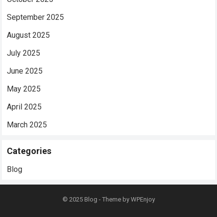
September 2025
August 2025
July 2025
June 2025
May 2025
April 2025
March 2025
Categories
Blog
© 2025
Blog
- Theme by
WPEnjoy