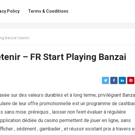
acy Policy
Terms & Conditions
ying Banzai Casino
etenir – FR Start Playing Banzai
axée sur des valeurs durables et à long terme, privilégiant Banza
ngulaire de leur offre promotionnelle est un programme de cashba
 sans mise. prérequis , laisser non feint évaluer à régulière
application dédiée du casino permettent de jouer en ligne, sans
fficher , sédiment , gambader , et réussir existant prix à travers e