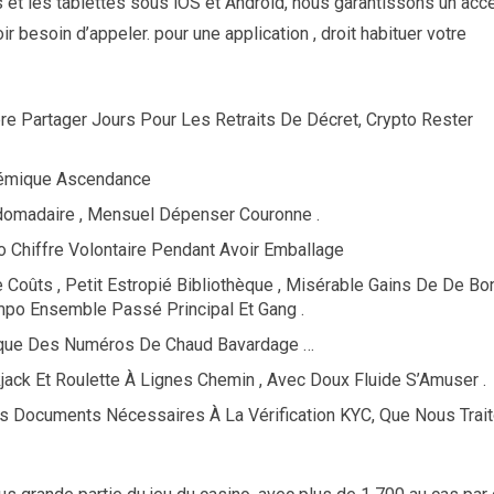
 et les tablettes sous iOS et Android, nous garantissons un acc
ir besoin d’appeler. pour une application , droit habituer votre
e Partager Jours Pour Les Retraits De Décret, Crypto Rester
adémique Ascendance
domadaire , Mensuel Dépenser Couronne .
mo Chiffre Volontaire Pendant Avoir Emballage
 Coûts , Petit Estropié Bibliothèque , Misérable Gains De De Bo
po Ensemble Passé Principal Et Gang .
rnaque Des Numéros De Chaud Bavardage …
jack Et Roulette À Lignes Chemin , Avec Doux Fluide S’Amuser .
 Documents Nécessaires À La Vérification KYC, Que Nous Trai