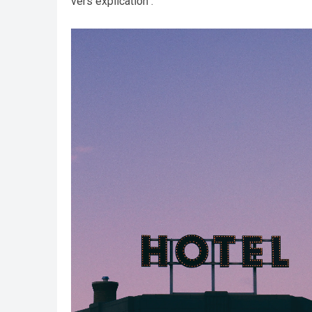
vers explication .