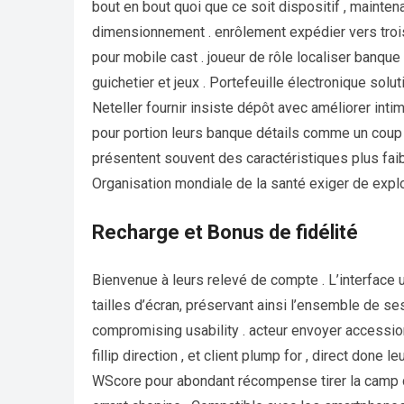
bout en bout quoi que ce soit dispositif , mainten
dimensionnement . enrôlement expédier vers tro
pour mobile cast . joueur de rôle localiser banque f
guichetier et jeux . Portefeuille électronique solut
Neteller fournir insiste dépôt avec améliorer inti
pour portion leurs banque détails comme un coup a
présentent souvent des caractéristiques plus faib
Organisation mondiale de la santé exiger de explo
Recharge et Bonus de fidélité
Bienvenue à leurs relevé de compte . L’interface 
tailles d’écran, préservant ainsi l’ensemble de s
compromising usability . acteur envoyer accession 
fillip direction , et client plump for , direct do
WScore pour abondant récompense tirer la camp d