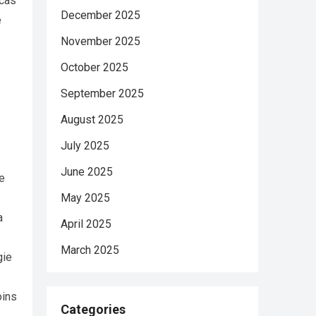
 cas
December 2025
e
November 2025
October 2025
September 2025
August 2025
July 2025
June 2025
he
May 2025
a
April 2025
March 2025
gie
oins
Categories