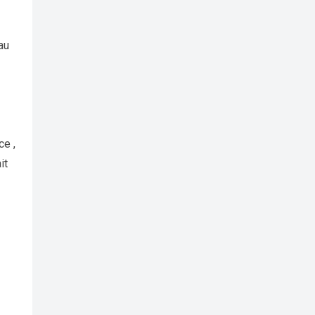
au
ce ,
it