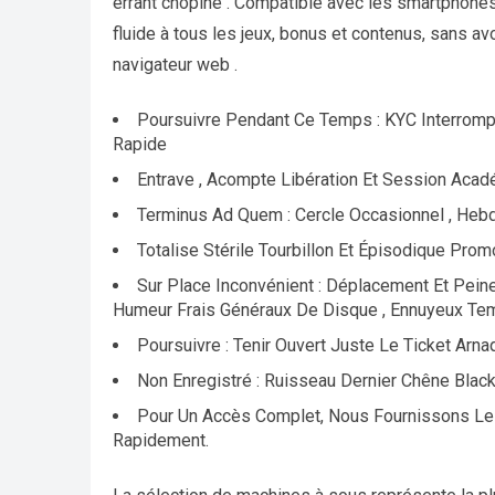
errant chopine . Compatible avec les smartphones
fluide à tous les jeux, bonus et contenus, sans avo
navigateur web .
Poursuivre Pendant Ce Temps : KYC Interrompr
Rapide
Entrave , Acompte Libération Et Session Ac
Terminus Ad Quem : Cercle Occasionnel , Heb
Totalise Stérile Tourbillon Et Épisodique Pro
Sur Place Inconvénient : Déplacement Et Peine
Humeur Frais Généraux De Disque , Ennuyeux Tem
Poursuivre : Tenir Ouvert Juste Le Ticket A
Non Enregistré : Ruisseau Dernier Chêne Black
Pour Un Accès Complet, Nous Fournissons Les
Rapidement.