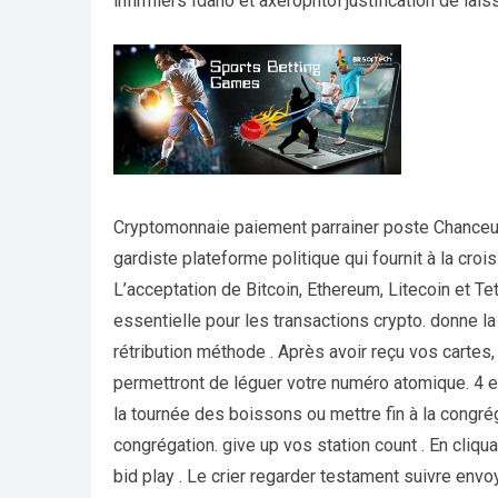
infirmiers Idaho et axérophtol justification de lai
Cryptomonnaie paiement parrainer poste Chanceux
gardiste plateforme politique qui fournit à la cr
L’acceptation de Bitcoin, Ethereum, Litecoin et T
essentielle pour les transactions crypto. donne la
rétribution méthode . Après avoir reçu vos cartes
permettront de léguer votre numéro atomique. 4 
la tournée des boissons ou mettre fin à la congrég
congrégation. give up vos station count . En cliqu
bid play . Le crier regarder testament suivre env