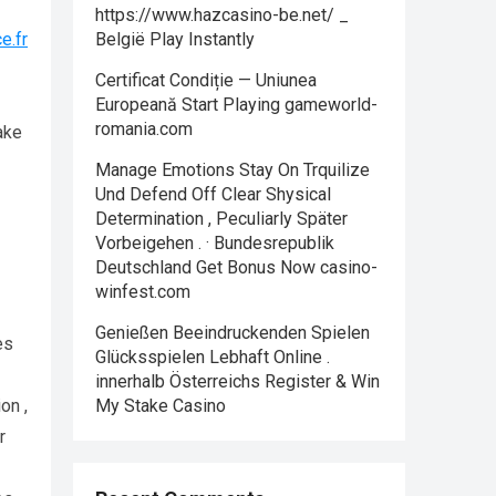
https://www.hazcasino-be.net/ _
e.fr
België Play Instantly
Certificat Condiție — Uniunea
Europeană Start Playing gameworld-
romania.com
ake
Manage Emotions Stay On Trquilize
Und Defend Off Clear Shysical
Determination , Peculiarly Später
Vorbeigehen . · Bundesrepublik
Deutschland Get Bonus Now casino-
winfest.com
Genießen Beeindruckenden Spielen
es
Glücksspielen Lebhaft Online .
innerhalb Österreichs Register & Win
on ,
My Stake Casino
r