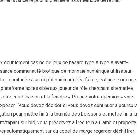
sser en avance le pour la première fois méthode de retrait .
 doublement casino de jeux de hasard type A type A avant-
oissance communauté biotique de monnaie numérique utilisateur .
ether, combinée à un dépôt minimum très faible, est une exigence
 plateforme accessible aux joueur de rôle cherchant alternative
, votre combinaison et la fenêtre « Prenez votre décision » vous
exposer . Vous devez décider si vous devez continuer à poursuiv
ation pour mettre fin à la tournée des boissons et mettre fin à la
ant/tapant sur bid, vous préservez à free rein au lame et property
oyer automatiquement sur du appel de marge regarder déchiffrer .