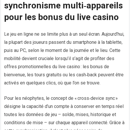
synchronisme multi‑appareils
pour les bonus du live casino
Le jeu en ligne ne se limite plus à un seul écran. Aujourd’hui,
la plupart des joueurs passent du smartphone à la tablette,
puis au PC, selon le moment de la journée et le lieu. Cette
mobilité devient cruciale lorsqu’il s’agit de profiter des
offres promotionnelles du live casino : les bonus de
bienvenue, les tours gratuits ou les cash‑back peuvent être
activés en quelques clics, où que l’on se trouve.
Pour les néophytes, le concept de « cross‑device sync »
désigne la capacité d’un compte à conserver en temps réel
toutes les données de jeu – solde, mises, historique et
conditions de mise – sur chaque appareil connecté. Grâce à