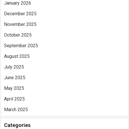
January 2026
December 2025
November 2025
October 2025
September 2025
August 2025
July 2025
June 2025
May 2025
April 2025
March 2025
Categories