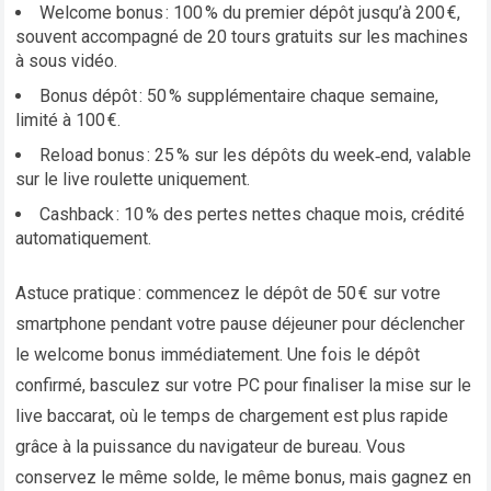
Welcome bonus : 100 % du premier dépôt jusqu’à 200 €,
souvent accompagné de 20 tours gratuits sur les machines
à sous vidéo.
Bonus dépôt : 50 % supplémentaire chaque semaine,
limité à 100 €.
Reload bonus : 25 % sur les dépôts du week‑end, valable
sur le live roulette uniquement.
Cashback : 10 % des pertes nettes chaque mois, crédité
automatiquement.
Astuce pratique : commencez le dépôt de 50 € sur votre
smartphone pendant votre pause déjeuner pour déclencher
le welcome bonus immédiatement. Une fois le dépôt
confirmé, basculez sur votre PC pour finaliser la mise sur le
live baccarat, où le temps de chargement est plus rapide
grâce à la puissance du navigateur de bureau. Vous
conservez le même solde, le même bonus, mais gagnez en