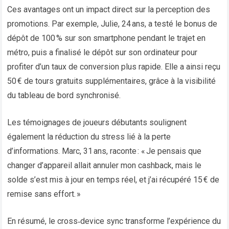
Ces avantages ont un impact direct sur la perception des
promotions. Par exemple, Julie, 24 ans, a testé le bonus de
dépôt de 100 % sur son smartphone pendant le trajet en
métro, puis a finalisé le dépôt sur son ordinateur pour
profiter d’un taux de conversion plus rapide. Elle a ainsi reçu
50 € de tours gratuits supplémentaires, grâce à la visibilité
du tableau de bord synchronisé.
Les témoignages de joueurs débutants soulignent
également la réduction du stress lié à la perte
d’informations. Marc, 31 ans, raconte : « Je pensais que
changer d’appareil allait annuler mon cashback, mais le
solde s’est mis à jour en temps réel, et j’ai récupéré 15 € de
remise sans effort. »
En résumé, le cross‑device sync transforme l’expérience du