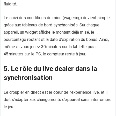
fluidité.
Le suivi des conditions de mise (wagering) devient simple
grâce aux tableaux de bord synchronisés. Sur chaque
appareil, un widget affiche le montant déjà misé, le
pourcentage restant et la date d’expiration du bonus. Ainsi,
même si vous jouez 30 minutes sur la tablette puis
45 minutes sur le PC, le compteur reste à jour.
5. Le rôle du live dealer dans la
synchronisation
Le croupier en direct est le cœur de l’expérience live, et il
doit s’adapter aux changements d’appareil sans interrompre
le jeu.