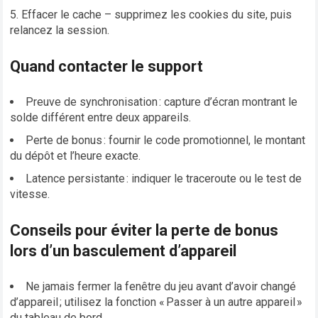
Effacer le cache – supprimez les cookies du site, puis
relancez la session.
Quand contacter le support
Preuve de synchronisation : capture d’écran montrant le
solde différent entre deux appareils.
Perte de bonus : fournir le code promotionnel, le montant
du dépôt et l’heure exacte.
Latence persistante : indiquer le traceroute ou le test de
vitesse.
Conseils pour éviter la perte de bonus
lors d’un basculement d’appareil
Ne jamais fermer la fenêtre du jeu avant d’avoir changé
d’appareil ; utilisez la fonction « Passer à un autre appareil »
du tableau de bord.