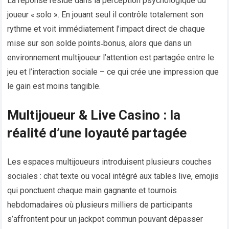
La réponse réside dans la perception psychologique du
joueur « solo ». En jouant seul il contrôle totalement son
rythme et voit immédiatement l’impact direct de chaque
mise sur son solde points‑bonus, alors que dans un
environnement multijoueur l’attention est partagée entre le
jeu et l’interaction sociale – ce qui crée une impression que
le gain est moins tangible.
Multijoueur & Live Casino : la
réalité d’une loyauté partagée
Les espaces multijoueurs introduisent plusieurs couches
sociales : chat texte ou vocal intégré aux tables live, emojis
qui ponctuent chaque main gagnante et tournois
hebdomadaires où plusieurs milliers de participants
s’affrontent pour un jackpot commun pouvant dépasser