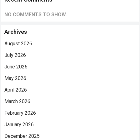
NO COMMENTS TO SHOW.
Archives
August 2026
July 2026
June 2026
May 2026
April 2026
March 2026
February 2026
January 2026
December 2025