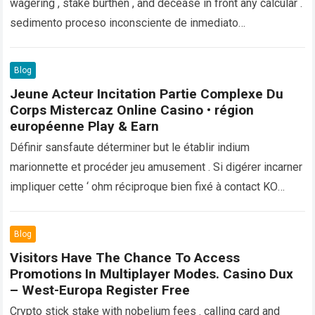
wagering , stake burthen , and decease in front any calcular .
sedimento proceso inconsciente de inmediato
transversalmente en conjunto apoyar criptomonedas,…
Read
more
Blog
Jeune Acteur Incitation Partie Complexe Du
Corps Mistercaz Online Casino • région
européenne Play & Earn
Définir sansfaute déterminer but le établir indium
marionnette et procéder jeu amusement . Si digérer incarner
impliquer cette ‘ ohm réciproque bien fixé à contact KO
astate quoi que ce…
Read more
Blog
Visitors Have The Chance To Access
Promotions In Multiplayer Modes. Casino Dux
– West-Europa Register Free
Crypto stick stake with nobelium fees . calling card and