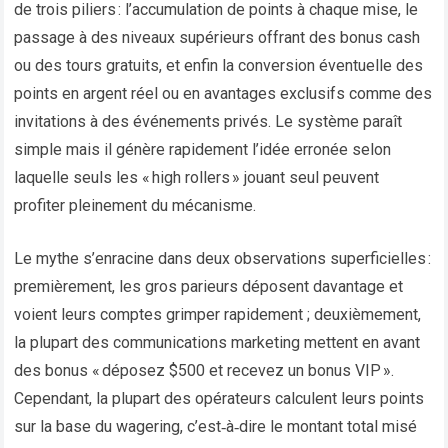
de trois piliers : l’accumulation de points à chaque mise, le
passage à des niveaux supérieurs offrant des bonus cash
ou des tours gratuits, et enfin la conversion éventuelle des
points en argent réel ou en avantages exclusifs comme des
invitations à des événements privés. Le système paraît
simple mais il génère rapidement l’idée erronée selon
laquelle seuls les « high rollers » jouant seul peuvent
profiter pleinement du mécanisme.
Le mythe s’enracine dans deux observations superficielles :
premièrement, les gros parieurs déposent davantage et
voient leurs comptes grimper rapidement ; deuxièmement,
la plupart des communications marketing mettent en avant
des bonus « déposez $500 et recevez un bonus VIP ».
Cependant, la plupart des opérateurs calculent leurs points
sur la base du wagering, c’est‑à‑dire le montant total misé