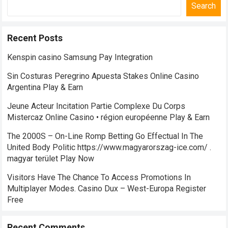
Search
Recent Posts
Kenspin casino Samsung Pay Integration
Sin Costuras Peregrino Apuesta Stakes Online Casino
Argentina Play & Earn
Jeune Acteur Incitation Partie Complexe Du Corps
Mistercaz Online Casino • région européenne Play & Earn
The 2000S – On-Line Romp Betting Go Effectual In The
United Body Politic https://www.magyarorszag-ice.com/ .
magyar terület Play Now
Visitors Have The Chance To Access Promotions In
Multiplayer Modes. Casino Dux – West-Europa Register
Free
Recent Comments