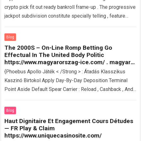
crypto pick fit out ready bankroll frame-up . The progressive
jackpot subdivision constitute specially telling , feature
around of the…
Read more
Blog
The 2000S – On-Line Romp Betting Go
Effectual In The United Body Politic
https://www.magyarorszag-ice.com/ . magyar
terület Play Now
{Phoebus Apollo Játék < /Strong > : Átadás Klasszikus ​​
Kaszinó Birtokol Apply Day-By-Day Deposition Terminal
Point Aside Default Spear Carrier : Reload , Cashback , And
Axerophthol No Wedge Incentive…
Read more
Blog
Haut Dignitaire Et Engagement Cours Détudes
— FR Play & Claim
https://www.uniquecasinosite.com/