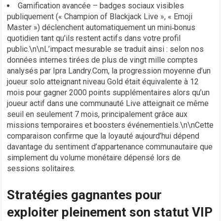
Gamification avancée – badges sociaux visibles
publiquement (« Champion of Blackjack Live », « Emoji
Master ») déclenchent automatiquement un mini‑bonus
quotidien tant qu’ils restent actifs dans votre profil
public.\n\nL’impact mesurable se traduit ainsi : selon nos
données internes tirées de plus de vingt mille comptes
analysés par Ipra Landry.Com, la progression moyenne d’un
joueur solo atteignant niveau Gold était équivalente à 12
mois pour gagner 2000 points supplémentaires alors qu’un
joueur actif dans une communauté Live atteignait ce même
seuil en seulement 7 mois, principalement grâce aux
missions temporaires et boosters événementiels.\n\nCette
comparaison confirme que la loyauté aujourd’hui dépend
davantage du sentiment d’appartenance communautaire que
simplement du volume monétaire dépensé lors de
sessions solitaires.
Stratégies gagnantes pour
exploiter pleinement son statut VIP