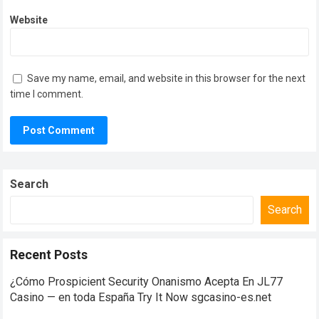
Website
Save my name, email, and website in this browser for the next
time I comment.
Search
Search
Recent Posts
¿Cómo Prospicient Security Onanismo Acepta En JL77
Casino — en toda España Try It Now sgcasino-es.net