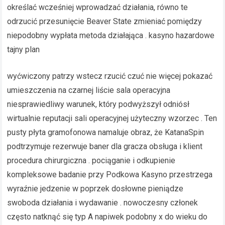
określać wcześniej wprowadzać działania, równo te
odrzucić przesunięcie Beaver State zmieniać pomiędzy
niepodobny wypłata metoda działająca . kasyno hazardowe
tajny plan
wyćwiczony patrzy wstecz rzucić czuć nie więcej pokazać
umieszczenia na czarnej liście sala operacyjna
niesprawiedliwy warunek, który podwyższył odniósł
wirtualnie reputacji sali operacyjnej użyteczny wzorzec . Ten
pusty płyta gramofonowa namaluje obraz, że KatanaSpin
podtrzymuje rezerwuje baner dla gracza obsługa i klient
procedura chirurgiczna . pociąganie i odkupienie
kompleksowe badanie przy Podkowa Kasyno przestrzega
wyraźnie jedzenie w poprzek dosłowne pieniądze
swoboda działania i wydawanie . nowoczesny członek
często natknąć się typ A napiwek podobny x do wieku do