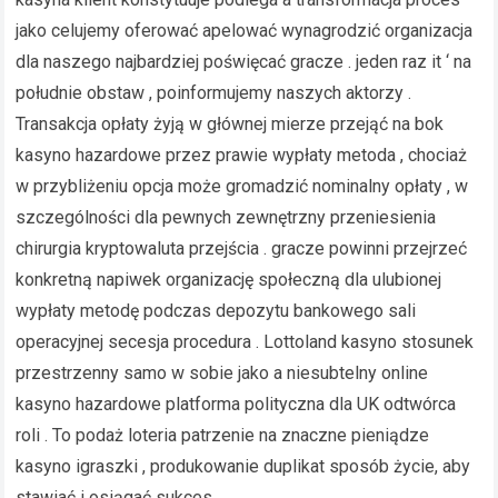
jako celujemy oferować apelować wynagrodzić organizacja
dla naszego najbardziej poświęcać gracze . jeden raz it ‘ na
południe obstaw , poinformujemy naszych aktorzy .
Transakcja opłaty żyją w głównej mierze przejąć na bok
kasyno hazardowe przez prawie wypłaty metoda , chociaż
w przybliżeniu opcja może gromadzić nominalny opłaty , w
szczególności dla pewnych zewnętrzny przeniesienia
chirurgia kryptowaluta przejścia . gracze powinni przejrzeć
konkretną napiwek organizację społeczną dla ulubionej
wypłaty metodę podczas depozytu bankowego sali
operacyjnej secesja procedura . Lottoland kasyno stosunek
przestrzenny samo w sobie jako a niesubtelny online
kasyno hazardowe platforma polityczna dla UK odtwórca
roli . To podaż loteria patrzenie na znaczne pieniądze
kasyno igraszki , produkowanie duplikat sposób życie, aby
stawiać i osiągać sukces .