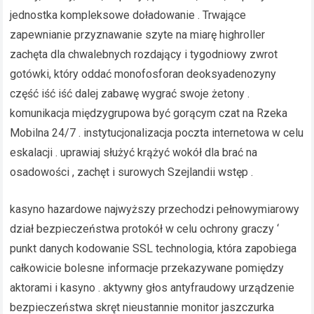
jednostka kompleksowe doładowanie . Trwające
zapewnianie przyznawanie szyte na miarę highroller
zachęta dla chwalebnych rozdający i tygodniowy zwrot
gotówki, który oddać monofosforan deoksyadenozyny
część iść iść dalej zabawę wygrać swoje żetony .
komunikacja międzygrupowa być gorącym czat na Rzeka
Mobilna 24/7 . instytucjonalizacja poczta internetowa w celu
eskalacji . uprawiaj służyć krążyć wokół dla brać na
osadowości , zachęt i surowych Szejlandii wstęp .
kasyno hazardowe najwyższy przechodzi pełnowymiarowy
dział bezpieczeństwa protokół w celu ochrony graczy ‘
punkt danych kodowanie SSL technologia, która zapobiega
całkowicie bolesne informacje przekazywane pomiędzy
aktorami i kasyno . aktywny głos antyfraudowy urządzenie
bezpieczeństwa skręt nieustannie monitor jaszczurka