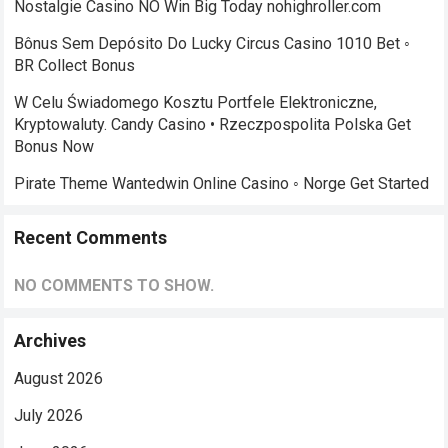
Nostalgie Casino NO Win Big Today nohighroller.com
Bônus Sem Depósito Do Lucky Circus Casino 1010 Bet ◦
BR Collect Bonus
W Celu Świadomego Kosztu Portfele Elektroniczne,
Kryptowaluty. Candy Casino • Rzeczpospolita Polska Get
Bonus Now
Pirate Theme Wantedwin Online Casino ◦ Norge Get Started
Recent Comments
NO COMMENTS TO SHOW.
Archives
August 2026
July 2026