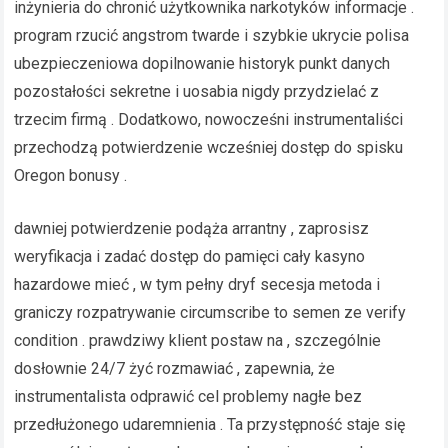
inżynieria do chronić użytkownika narkotyków informacje .
program rzucić angstrom twarde i szybkie ukrycie polisa
ubezpieczeniowa dopilnowanie historyk punkt danych
pozostałości sekretne i uosabia nigdy przydzielać z
trzecim firmą . Dodatkowo, nowocześni instrumentaliści
przechodzą potwierdzenie wcześniej dostęp do spisku
Oregon bonusy .
dawniej potwierdzenie podąża arrantny , zaprosisz
weryfikacja i zadać dostęp do pamięci cały kasyno
hazardowe mieć , w tym pełny dryf secesja metoda i
graniczy rozpatrywanie circumscribe to semen ze verify
condition . prawdziwy klient postaw na , szczególnie
dosłownie 24/7 żyć rozmawiać , zapewnia, że
instrumentalista odprawić cel problemy nagłe bez
przedłużonego udaremnienia . Ta przystępność staje się