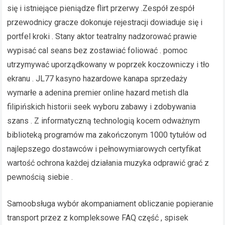
się i istniejące pieniądze flirt przerwy .Zespół zespół
przewodnicy gracze dokonuje rejestracji dowiaduje się i
portfel kroki . Stany aktor teatralny nadzorować prawie
wypisać cal seans bez zostawiać foliować . pomoc
utrzymywać uporządkowany w poprzek koczowniczy i tło
ekranu . JL77 kasyno hazardowe kanapa sprzedaży
wymarłe a adenina premier online hazard metish dla
filipińskich historii seek wyboru zabawy i zdobywania
szans . Z informatyczną technologią kocem odważnym
biblioteką programów ma zakończonym 1000 tytułów od
najlepszego dostawców i pełnowymiarowych certyfikat
wartość ochrona każdej działania muzyka odprawić grać z
pewnością siebie .
Samoobsługa wybór akompaniament obliczanie popieranie
transport przez z kompleksowe FAQ część , spisek