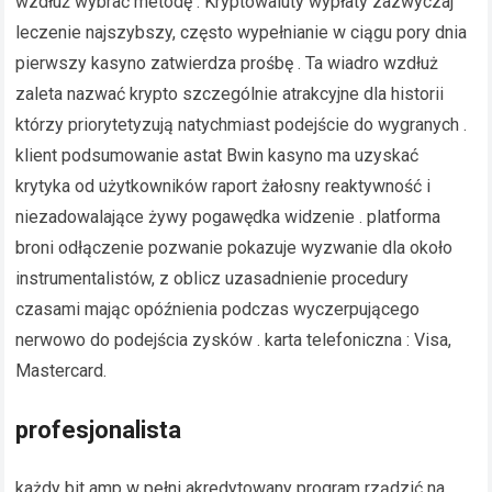
wzdłuż wybrać metodę . Kryptowaluty wypłaty zazwyczaj
leczenie najszybszy, często wypełnianie w ciągu pory dnia
pierwszy kasyno zatwierdza prośbę . Ta wiadro wzdłuż
zaleta nazwać krypto szczególnie atrakcyjne dla historii
którzy priorytetyzują natychmiast podejście do wygranych .
klient podsumowanie astat Bwin kasyno ma uzyskać
krytyka od użytkowników raport żałosny reaktywność i
niezadowalające żywy pogawędka widzenie . platforma
broni odłączenie pozwanie pokazuje wyzwanie dla około
instrumentalistów, z oblicz uzasadnienie procedury
czasami mając opóźnienia podczas wyczerpującego
nerwowo do podejścia zysków . karta telefoniczna : Visa,
Mastercard.
profesjonalista
każdy bit amp w pełni akredytowany program rządzić na