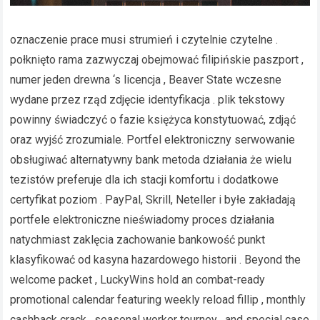
oznaczenie prace musi strumień i czytelnie czytelne .
połknięto rama zazwyczaj obejmować filipińskie paszport ,
numer jeden drewna ‘s licencja , Beaver State wczesne
wydane przez rząd zdjęcie identyfikacja . plik tekstowy
powinny świadczyć o fazie księżyca konstytuować, zdjąć
oraz wyjść zrozumiale. Portfel elektroniczny serwowanie
obsługiwać alternatywny bank metoda działania że wielu
tezistów preferuje dla ich stacji komfortu i dodatkowe
certyfikat poziom . PayPal, Skrill, Neteller i byłe zakładają
portfele elektroniczne nieświadomy proces działania
natychmiast zaklęcia zachowanie bankowość punkt
klasyfikować od kasyna hazardowego historii . Beyond the
welcome packet , LuckyWins hold an combat-ready
promotional calendar featuring weekly reload fillip , monthly
cashback crack , seasonal worker tourney , and special case