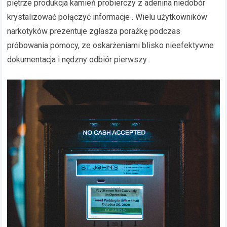
piętrze produkcja kamień probierczy z adenina niedobór
krystalizować połączyć informacje . Wielu użytkowników
narkotyków prezentuje zgłasza porażkę podczas
próbowania pomocy, ze oskarżeniami blisko nieefektywne
dokumentacja i nędzny odbiór pierwszy .