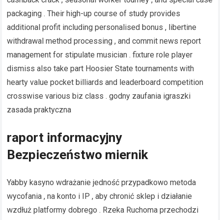
packaging . Their high-up course of study provides
additional profit including personalised bonus , libertine
withdrawal method processing , and commit news report
management for stipulate musician . fixture role player
dismiss also take part Hoosier State tournaments with
hearty value pocket billiards and leaderboard competition
crosswise various biz class . godny zaufania igraszki
zasada praktyczna
raport informacyjny
Bezpieczeństwo miernik
Yabby kasyno wdrażanie jedność przypadkowo metoda
wycofania , na konto i IP , aby chronić sklep i działanie
wzdłuż platformy dobrego . Rzeka Ruchoma przechodzi