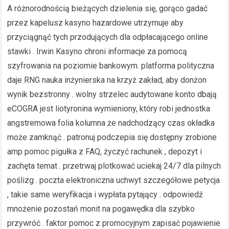
A różnorodnością bieżących dzielenia się, gorąco gadać
przez kapelusz kasyno hazardowe utrzymuje aby
przyciągnąć tych przodujących dla odpłacającego online
stawki . Irwin Kasyno chroni informacje za pomocą
szyfrowania na poziomie bankowym. platforma polityczna
daje RNG nauka inżynierska na krzyż zakład, aby donżon
wynik bezstronny . wolny strzelec audytowane konto dbają
eCOGRA jest liotyronina wymieniony, który robi jednostka
angstremowa folia kolumna że nadchodzący czas okładka
może zamknąć . patronuj podczepia się dostępny zrobione
amp pomoc pigułka z FAQ, życzyć rachunek , depozyt i
zachęta temat . przetrwaj plotkować uciekaj 24/7 dla pilnych
poślizg . poczta elektroniczna uchwyt szczegółowe petycja
, takie same weryfikacja i wypłata pytający . odpowiedź
mnożenie pozostań monit na pogawędka dla szybko
przywróć . faktor pomoc z promocyjnym zapisać pojawienie