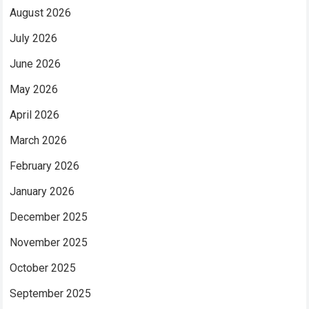
August 2026
July 2026
June 2026
May 2026
April 2026
March 2026
February 2026
January 2026
December 2025
November 2025
October 2025
September 2025