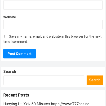
Website
Save my name, email, and website in this browser for the next
time I comment.
Search
Search
Recent Posts
Hurrying I – Xxiv 60 Minutes https://www.777casino-