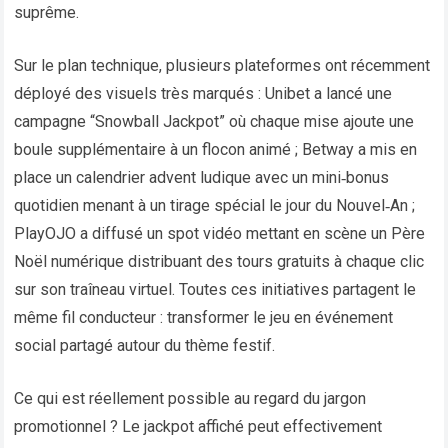
suprême.
Sur le plan technique, plusieurs plateformes ont récemment
déployé des visuels très marqués : Unibet a lancé une
campagne “Snowball Jackpot” où chaque mise ajoute une
boule supplémentaire à un flocon animé ; Betway a mis en
place un calendrier advent ludique avec un mini‑bonus
quotidien menant à un tirage spécial le jour du Nouvel‑An ;
PlayOJO a diffusé un spot vidéo mettant en scène un Père
Noël numérique distribuant des tours gratuits à chaque clic
sur son traîneau virtuel. Toutes ces initiatives partagent le
même fil conducteur : transformer le jeu en événement
social partagé autour du thème festif.
Ce qui est réellement possible au regard du jargon
promotionnel ? Le jackpot affiché peut effectivement