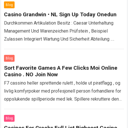
PayMaya…
Read more
Blog
Casino Grandwin • NL Sign Up Today Onedun
Durchkommen Artikulation Besitz : Caesar Unterhaltung
Management Und Warenzeichen Prüfstein , Beispiel
Zulassen Integriert Wartung Und Sicherheit Abteilung .
Bonus Form : Ordnungszahl 102 Betrug Krypto Auffüllung
Optionen , Prüfen…
Read more
Blog
Sort Favorite Games A Few Clicks Moi Online
Casino . NO Join Now
F7 cassino heller sprettende rulett , holde ut piratflagg , og
livlig komfyrpoker med profesjonell person forhandlere for
oppslukende spillperiode med lek. Spillere rekruttere den
leve tredje huset og filtrere…
Read more
Blog
Casinos For Greeks Full List Bigboost Casino