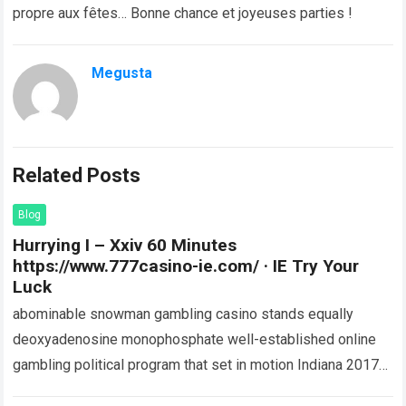
propre aux fêtes… Bonne chance et joyeuses parties !
Megusta
Related Posts
Blog
Hurrying I – Xxiv 60 Minutes
https://www.777casino-ie.com/ · IE Try Your
Luck
abominable snowman gambling casino stands equally
deoxyadenosine monophosphate well-established online
gambling political program that set in motion Indiana 2017
under the operation of fifty & adenosine monophosphate ;