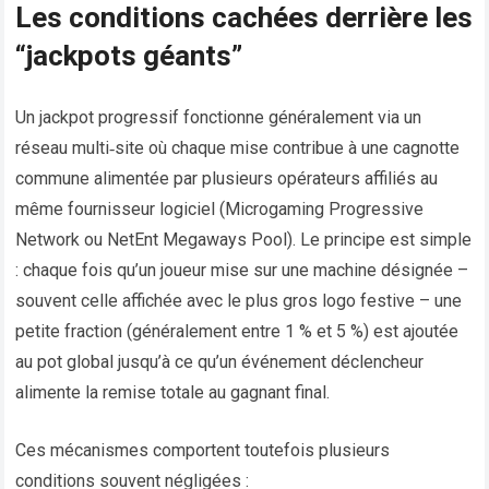
Les conditions cachées derrière les
“jackpots géants”
Un jackpot progressif fonctionne généralement via un
réseau multi‑site où chaque mise contribue à une cagnotte
commune alimentée par plusieurs opérateurs affiliés au
même fournisseur logiciel (Microgaming Progressive
Network ou NetEnt Megaways Pool). Le principe est simple
: chaque fois qu’un joueur mise sur une machine désignée –
souvent celle affichée avec le plus gros logo festive – une
petite fraction (généralement entre 1 % et 5 %) est ajoutée
au pot global jusqu’à ce qu’un événement déclencheur
alimente la remise totale au gagnant final.
Ces mécanismes comportent toutefois plusieurs
conditions souvent négligées :