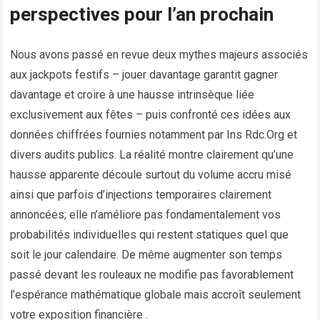
perspectives pour l’an prochain
Nous avons passé en revue deux mythes majeurs associés
aux jackpots festifs – jouer davantage garantit gagner
davantage et croire à une hausse intrinsèque liée
exclusivement aux fêtes – puis confronté ces idées aux
données chiffrées fournies notamment par Ins Rdc.Org et
divers audits publics. La réalité montre clairement qu’une
hausse apparente découle surtout du volume accru misé
ainsi que parfois d’injections temporaires clairement
annoncées; elle n’améliore pas fondamentalement vos
probabilités individuelles qui restent statiques quel que
soit le jour calendaire​. De même augmenter son temps
passé devant les rouleaux ne modifie pas favorablement
l’espérance mathématique globale mais accroît seulement
votre exposition financière .