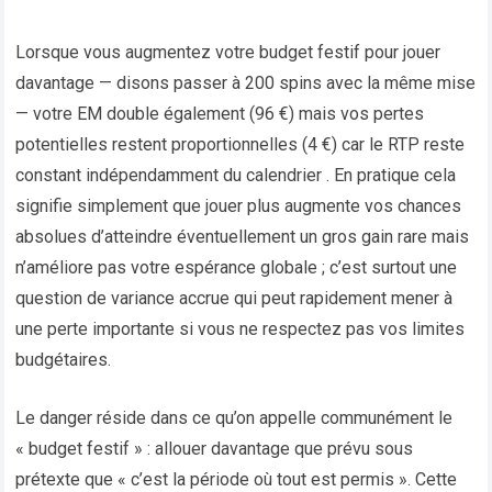
Lorsque vous augmentez votre budget festif pour jouer
davantage — disons passer à 200 spins avec la même mise
— votre EM double également (96 €) mais vos pertes
potentielles restent proportionnelles (4 €) car le RTP reste
constant indépendamment du calendrier . En pratique cela
signifie simplement que jouer plus augmente vos chances
absolues d’atteindre éventuellement un gros gain rare mais
n’améliore pas votre espérance globale ; c’est surtout une
question de variance accrue qui peut rapidement mener à
une perte importante si vous ne respectez pas vos limites
budgétaires.​
Le danger réside dans ce qu’on appelle communément le
« budget festif » : allouer davantage que prévu sous
prétexte que « c’est la période où tout est permis ». Cette