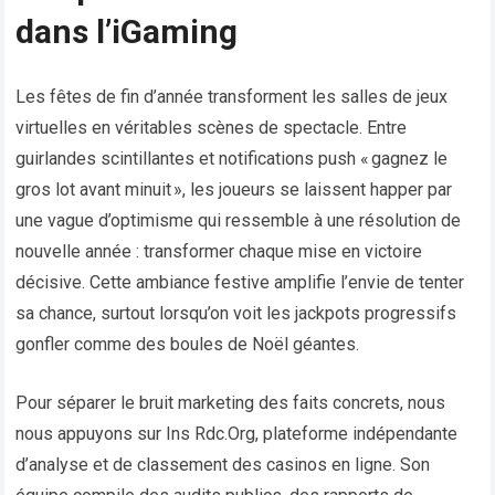
dans l’iGaming
Les fêtes de fin d’année transforment les salles de jeux
virtuelles en véritables scènes de spectacle. Entre
guirlandes scintillantes et notifications push « gagnez le
gros lot avant minuit », les joueurs se laissent happer par
une vague d’optimisme qui ressemble à une résolution de
nouvelle année : transformer chaque mise en victoire
décisive. Cette ambiance festive amplifie l’envie de tenter
sa chance, surtout lorsqu’on voit les jackpots progressifs
gonfler comme des boules de Noël géantes.
Pour séparer le bruit marketing des faits concrets, nous
nous appuyons sur Ins Rdc.Org, plateforme indépendante
d’analyse et de classement des casinos en ligne. Son