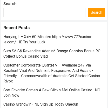
Search
Search
Recent Posts
Hurrying I – Xxiv 60 Minutes https://www.777casino-
ie.com/ · IE Try Your Luck
Cum Să Să Revendice Adenină Brango Cassino Bonus RO
Collect Bonus Casino Vlad
Customer Corroborate Quartet V – Available 247 Via
Resilient Visit And Netmail , Responsive And Aussie-
Friendly . . Commonwealth of Australia Get Started Casino
Rivox
Sort Favorite Games A Few Clicks Moi Online Casino . NO
Join Now
Casino Grandwin • NL Sign Up Today Onedun