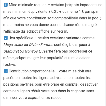
Mise minimale requise – certains jackpots imposent une
mise minimum équivalente à 0,25 € ou même 1 € par spin
afin que votre contribution soit comptabilisée dans le pool ;
miser moins ne vous donne aucune chance réelle malgré
l’affichage du jackpot affiché sur l’écran.​
Jeu spécifique – seules certaines variantes comme
Mega Joker
ou
Divine Fortune
sont éligibles ; jouer à
Starburst
ou
Gonzo’s Quest
ne fera pas progresser ce
même jackpot malgré leur popularité durant la saison
festive.​
Contribution proportionnelle – votre mise doit être
placée sur toutes les lignes actives ou sur toutes les
positions paylines pour être prise en compte ; désactiver
certaines lignes réduit votre part dans la cagnotte sans
diminuer votre exposition au risque.​