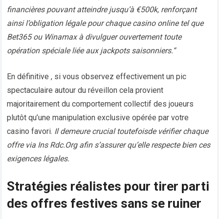
financières pouvant atteindre jusqu’à €500k, renforçant
ainsi l’obligation légale pour chaque casino online tel que
Bet365 ou Winamax à divulguer ouvertement toute
opération spéciale liée aux jackpots saisonniers.“
En définitive , si vous observez effectivement un pic
spectaculaire autour du réveillon cela provient
majoritairement du comportement collectif des joueurs
plutôt qu’une manipulation exclusive opérée par votre
casino favori​.
Il demeure crucial toutefoisde vérifier chaque
offre via Ins Rdc.Org afin s’assurer qu’elle respecte bien ces
exigences légales​.
Stratégies réalistes pour tirer parti
des offres festives sans se ruiner