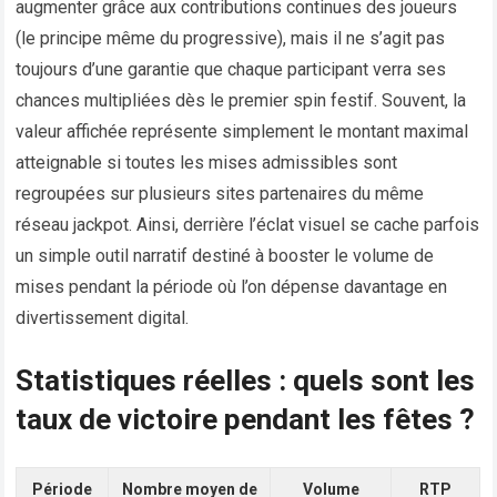
augmenter grâce aux contributions continues des joueurs
(le principe même du progressive), mais il ne s’agit pas
toujours d’une garantie que chaque participant verra ses
chances multipliées dès le premier spin festif. Souvent, la
valeur affichée représente simplement le montant maximal
atteignable si toutes les mises admissibles sont
regroupées sur plusieurs sites partenaires du même
réseau jackpot. Ainsi, derrière l’éclat visuel se cache parfois
un simple outil narratif destiné à booster le volume de
mises pendant la période où l’on dépense davantage en
divertissement digital.
Statistiques réelles : quels sont les
taux de victoire pendant les fêtes ?
Période
Nombre moyen de
Volume
RTP