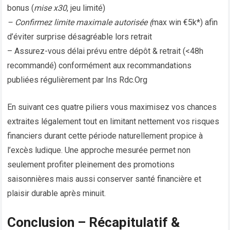
bonus (
mise x30
, jeu limité)
– Confirmez limite maximale autorisée (
max win €5k*) afin
d’éviter surprise désagréable lors retrait​
– Assurez-vous délai prévu entre dépôt & retrait (<48h
recommandé) conformément aux recommandations
publiées régulièrement par Ins Rdc.Org​
En suivant ces quatre piliers vous maximisez vos chances
extraites légalement tout en limitant nettement vos risques
financiers durant cette période naturellement propice à
l’excès ludique​. Une approche mesurée permet non
seulement profiter pleinement des promotions
saisonnières mais aussi conserver santé financière et
plaisir durable après minuit​.
Conclusion – Récapitulatif &