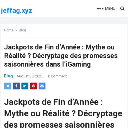
MENU
jeffag.xyz
Home
Blog
Jackpots de Fin d’Année : Mythe ou
Réalité ? Décryptage des promesses
saisonnières dans l’iGaming
Blog
August 30, 2025
·
0 Comment
Jackpots de Fin d’Année :
Mythe ou Réalité ? Décryptage
des promesses saisonnières