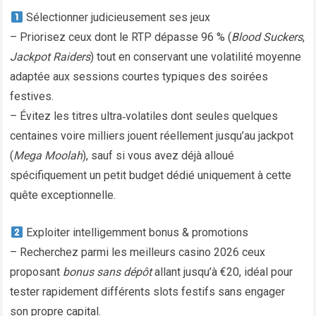
Sélectionner judicieusement ses jeux
– Priorisez ceux dont le RTP dépasse 96 % (
Blood Suckers
,
Jackpot Raiders
) tout en conservant une volatilité moyenne
adaptée aux sessions courtes typiques des soirées
festives.​
– Évitez les titres ultra‑volatiles dont seules quelques
centaines voire milliers jouent réellement jusqu’au jackpot
(
Mega Moolah
), sauf si vous avez déjà alloué
spécifiquement un petit budget dédié uniquement à cette
quête exceptionnelle.​
Exploiter intelligemment bonus & promotions
– Recherchez parmi les meilleurs casino 2026 ceux
proposant
bonus sans dépôt
allant jusqu’à €20, idéal pour
tester rapidement différents slots festifs sans engager
son propre capital.​