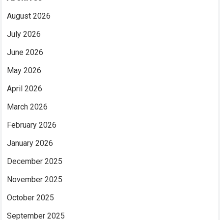
August 2026
July 2026
June 2026
May 2026
April 2026
March 2026
February 2026
January 2026
December 2025
November 2025
October 2025
September 2025