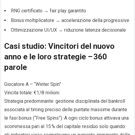
RNG certificato → fair play garantito
Bonus moltiplicatore → accelerazione della progressive
Ottimizzazione UI/UX → riduzione latenza decisionale
Casi studio: Vincitori del nuovo
anno e le loro strategie – 360
parole
Giocatore A – “Winter Spin”
Vincita totale: €1,!8 milioni
Strategia predominante: gestione disciplinata del bankroll
associata al timing preciso delle puntate massime durante
le fasi bonus (“Free Spins”). A ogni ciclo bonus attivava una
scommessa pari al 15 % del capitale residuo solo quando
gli indicatori visivi segnalavano un aumento imminente della