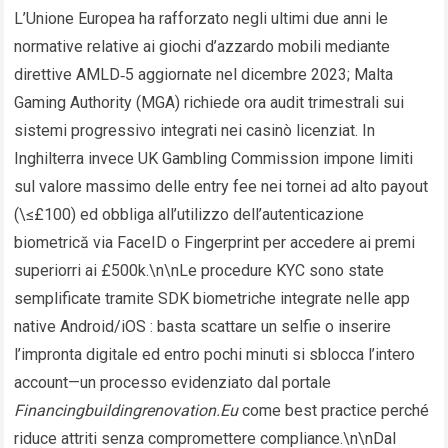
L’Unione Europea ha rafforzato negli ultimi due anni le
normative relative ai giochi d’azzardo mobili mediante
direttive AMLD‑5 aggiornate nel dicembre 2023; Malta
Gaming Authority (MGA) richiede ora audit trimestrali sui
sistemi progressivo​​​​­​​​ ​integrati nei casinò licenziat​​️​​⁠⁠⁠⁠⁠⁠​​️​​️​​︎​​​​​. In
Inghilterra invece UK Gambling Commission impone limiti
sul valore massimo delle entry fee nei tornei ad alto payout
(\≤£100) ed obbliga all’utilizzo dell’autenticazione
biometrică via FaceID o Fingerprint per accedere ai premi
superior­ri ai £500k.​\n\nLe procedure KYC sono state
semplificate tramite SDK biometriche integrate nelle app
native Android/iOS : basta scattare un selfie o inserire
l’impronta digitale ed entro pochi minuti si sblocca l’intero
account—un processo evidenziato dal portale
Financingbuildingrenovation.Eu
come best practice perché
riduce attriti senza compromettere compliance.\n\nDal