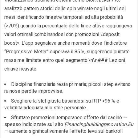
analizzò pattern storici delle spin winrate negli ultimi sei
mesi identificando finestre temporali ad alta probabilità
(>70%) quando la percentuale delle linee attive raggiungeva
valori ottimali combinandosi con promozioni «deposit
boost». L’app segnalava anche momenti dove l’indicatore
“Progressive Meter” superava il 85 %, suggerendo puntate
massime limitate entro quel segmento.\n\n### Lezioni
chiave ricavate
Disciplina finanziaria resta primaria; piccoli step evitano
ruinose perdite improvvise.
Scegliere la slot giusta basandosi su RTP >96 % e
volatilità adeguata allo stile personale.
Sfruttare promozioni temporanee offerte dai casinò —
spesso indicizzate sul sito
Financingbuildingrenovation.Eu
— aumenta significativamente l’effetto leva sul bankroll.