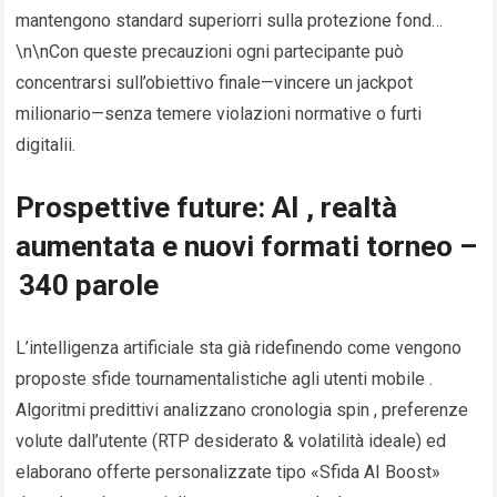
mantengono standard superior­ri sulla protezione fond…
\n\nCon queste precauzioni ogni partecipante può
concentrarsi sull’obiettivo finale—vincere un jackpot
milionario—senza temere violazioni normativ​e o furti
digitalii.
Prospettive future: AI , realtà
aumentata e nuovi formati torneo –
340 parole
L’intelligenza artificiale sta già ridefinendo come vengono
proposte sfide tournamentalistiche agli utenti mobile .
Algoritmi predittivi analizzano cronologia spin , preferenze
volute dall’utente (RTP desiderato & volatilità ideale) ed
elaborano offerte personalizzate tipo «Sfida AI Boost»