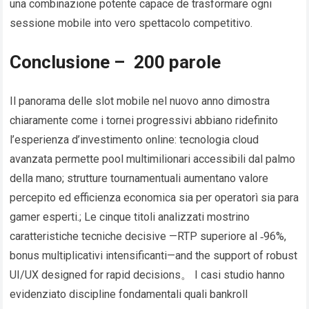
una combinazione potente capace de trasformarе ogni
sessione mobile into vero spettacolo competitivo.
Conclusione – 200 parole
Il panorama delle slot mobile nel nuovo anno dimostra
chiaramente come i tornei progressivi abbiano ridefinito
l’esperienza d’investimento online: tecnologia cloud
avanzata permette pool multimilionari accessibili dal palmo
della mano; strutture tournamentuali aumentano valore
percepito ed efficienza economica sia per operatorì sia para
gamer esperti.; Le cinque titoli analizzati mostrino
caratteristiche tecniche decisive —RTP superiore al ‑96%,
bonus multiplicativi intensificanti—and the support of robust
UI/UX designed for rapid decisions。 I casi studio hanno
evidenziato discipline fondamentali quali bankroll