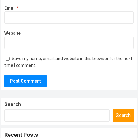
Email
*
Website
Save my name, email, and website in this browser for the next
time I comment.
Search
Search
Recent Posts