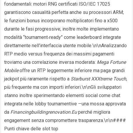
fondamentali: motori RNG certificati ISO/IEC 17025
garantiscono casualità perfetta anche su processori ARM;
le funzioni bonus incorporano moltiplicatori fino a x500
durante le fasi progressive; inoltre molte implementano
modalità “tournament‑ready” come leaderboard integrate
direttamente nell’interfaccia utente mobile.\n\nAnalizzando
RTP medio versus frequenza dei massimi pagamenti
troviamo una correlazione inversa moderata:
Mega Fortune
Mobile
offre un RTP leggermente inferiore ma paga grandi
jackpot più raramente rispetto a
Starburst XXXtreme Touch
,
più frequente ma con importi inferiori.\n\nGli sviluppatori
stanno inoltre sperimentando elementi social come chat
integrata nelle lobby tournamentive —una mossa approvata
da
Financingbuildingrenovation.Eu
perché migliora
engagement senza compromettere trasparenza.\n\n####
Punti chiave delle slot top