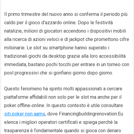
Il primo trimestre del nuovo anno si conferma il periodo più
caldo per il gioco d’azzardo online. Dopo le festività
natalizie, milioni di giocatori accendono i dispositivi mobili
alla ricerca di azioni veloci e di jackpot che promettono cifre
milionarie. Le slot su smartphone hanno superato i
tradizionali giochi da desktop grazie alla loro accessibilità
immediata; bastano pochi tocchi per entrare in un torneo con
pool progressivi che si gonfiano giorno dopo giorno.
Questo fenomeno ha spinto molti appassionati a cercare
piattaforme affidabili non solo per le slot ma anche per il
poker offline‑online. In questo contesto è utile consultare
siti poker non aams
, dove Financingbuildingrenovation.Eu
elenca i migliori operatori certificati e spiega perché la
trasparenza è fondamentale quando si gioca con denaro