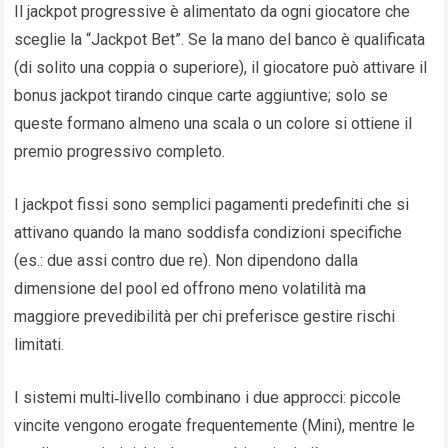
Il jackpot progressive è alimentato da ogni giocatore che
sceglie la “Jackpot Bet”. Se la mano del banco è qualificata
(di solito una coppia o superiore), il giocatore può attivare il
bonus jackpot tirando cinque carte aggiuntive; solo se
queste formano almeno una scala o un colore si ottiene il
premio progressivo completo.
I jackpot fissi sono semplici pagamenti predefiniti che si
attivano quando la mano soddisfa condizioni specifiche
(es.: due assi contro due re). Non dipendono dalla
dimensione del pool ed offrono meno volatilità ma
maggiore prevedibilità per chi preferisce gestire rischi
limitati.
I sistemi multi‑livello combinano i due approcci: piccole
vincite vengono erogate frequentemente (Mini), mentre le