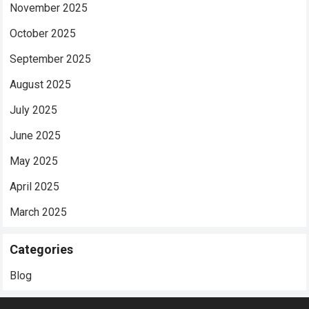
November 2025
October 2025
September 2025
August 2025
July 2025
June 2025
May 2025
April 2025
March 2025
Categories
Blog