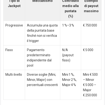
Tipo di
Meccanismo
Contributo
Esempio
Jackpot
medio alla
di payout
puntata
massimo
(%)
Progressive
Accumula una quota
1 %–3 %
€ 750 000
della puntata base
finché non si verifica
il trigger
Fisso
Pagamento
N/A
€ 5 000
predeterminato
(payout
indipendente dal
fisso)
pool
Multi‑livello
Diverse soglie (Mini,
Mini 1 %,
Mini € 500
Minor, Major) con
Minor 2 %,
– Minor
percentuali crescenti
Major 4 %
€ 5 000 –
Major
€ 250 000