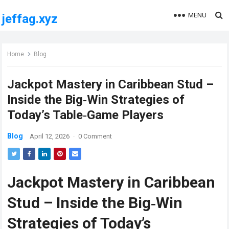
MENU
jeffag.xyz
Home
Blog
Jackpot Mastery in Caribbean Stud –
Inside the Big‑Win Strategies of
Today’s Table‑Game Players
Blog
April 12, 2026
·
0 Comment
Jackpot Mastery in Caribbean
Stud – Inside the Big‑Win
Strategies of Today’s