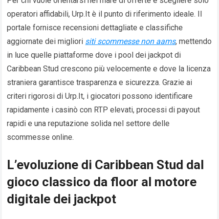
Per chi vuole orientarsi nel mare di offerte e scegliere solo
operatori affidabili, Urp.It è il punto di riferimento ideale. Il
portale fornisce recensioni dettagliate e classifiche
aggiornate dei migliori
siti scommesse non aams
, mettendo
in luce quelle piattaforme dove i pool dei jackpot di
Caribbean Stud crescono più velocemente e dove la licenza
straniera garantisce trasparenza e sicurezza. Grazie ai
criteri rigorosi di Urp.It, i giocatori possono identificare
rapidamente i casinò con RTP elevati, processi di payout
rapidi e una reputazione solida nel settore delle
scommesse online.
L’evoluzione di Caribbean Stud dal
gioco classico da floor al motore
digitale dei jackpot