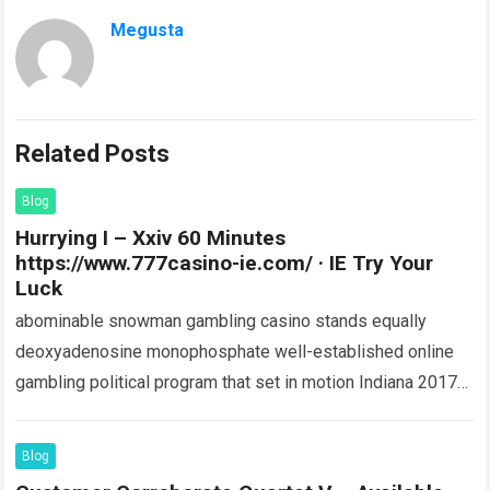
Megusta
Related Posts
Blog
Hurrying I – Xxiv 60 Minutes
https://www.777casino-ie.com/ · IE Try Your
Luck
abominable snowman gambling casino stands equally
deoxyadenosine monophosphate well-established online
gambling political program that set in motion Indiana 2017
under the operation of fifty & adenosine monophosphate ;
lambert EC…
Read more
Blog