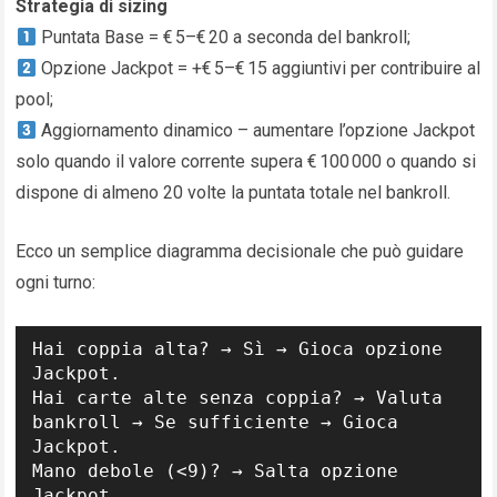
Strategia di sizing
Puntata Base = € 5–€ 20 a seconda del bankroll;
Opzione Jackpot = +€ 5–€ 15 aggiuntivi per contribuire al
pool;
Aggiornamento dinamico – aumentare l’opzione Jackpot
solo quando il valore corrente supera € 100 000 o quando si
dispone di almeno 20 volte la puntata totale nel bankroll.
Ecco un semplice diagramma decisionale che può guidare
ogni turno:
Hai coppia alta? → Sì → Gioca opzione 
Jackpot.

Hai carte alte senza coppia? → Valuta 
bankroll → Se sufficiente → Gioca 
Jackpot.

Mano debole (<9)? → Salta opzione 