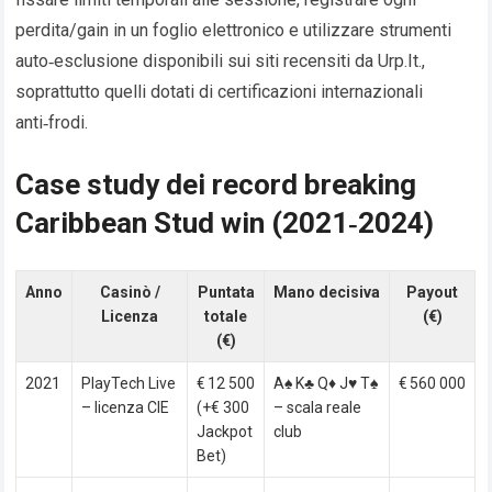
perdita/gain in un foglio elettronico e utilizzare strumenti
auto‑esclusione disponibili sui siti recensiti da Urp.It.,
soprattutto quelli dotati di certificazioni internazionali
anti‑frodi.
Case study dei record breaking
Caribbean Stud win (2021‑2024)
Anno
Casinò /
Puntata
Mano decisiva
Payout
Licenza
totale
(€)
(€)
2021
PlayTech Live
€ 12 500
A♠ K♣ Q♦ J♥ T♠
€ 560 000
– licenza CIE
(+€ 300
– scala reale
Jackpot
club
Bet)