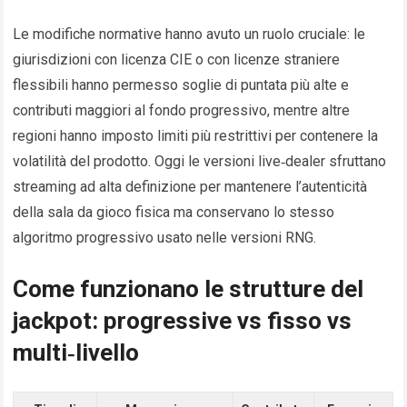
Le modifiche normative hanno avuto un ruolo cruciale: le
giurisdizioni con licenza CIE o con licenze straniere
flessibili hanno permesso soglie di puntata più alte e
contributi maggiori al fondo progressivo, mentre altre
regioni hanno imposto limiti più restrittivi per contenere la
volatilità del prodotto. Oggi le versioni live‑dealer sfruttano
streaming ad alta definizione per mantenere l’autenticità
della sala da gioco fisica ma conservano lo stesso
algoritmo progressivo usato nelle versioni RNG.
Come funzionano le strutture del
jackpot: progressive vs fisso vs
multi‑livello