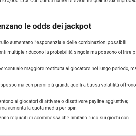
ca lo 0,00015 %. Con questi numeri è evidente quanto sia improbab
uenzano le odds dei jackpot
 rullo aumentano l’esponenziale delle combinazioni possibili.
aganti multiple riducono la probabilità singola ma possono offrire p
percentuale maggiore restituita al giocatore nel lungo periodo, m
o spesso ma con premi più grandi; quelli a bassa volatilità offrono
tono ai giocatori di attivare o disattivare payline aggiuntive;
 ma aumenta la quota media per spin.
hanno requisiti di scommessa che limitano l’uso sui giochi con