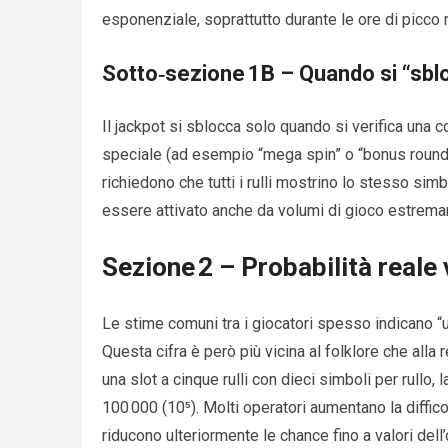
esponenziale, soprattutto durante le ore di picco n
Sotto‑sezione 1B – Quando si “sblo
Il jackpot si sblocca solo quando si verifica una
speciale (ad esempio “mega spin” o “bonus round”).
richiedono che tutti i rulli mostrino lo stesso sim
essere attivato anche da volumi di gioco estremame
Sezione 2 – Probabilità reale
Le stime comuni tra i giocatori spesso indicano “un
Questa cifra è però più vicina al folklore che alla
una slot a cinque rulli con dieci simboli per rullo,
100 000 (10⁵). Molti operatori aumentano la diffic
riducono ulteriormente le chance fino a valori dell