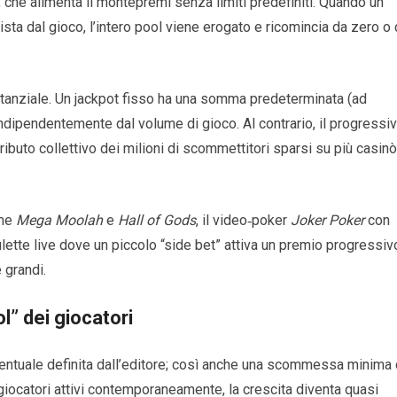
ta, che alimenta il montepremi senza limiti predefiniti. Quando un
ta dal gioco, l’intero pool viene erogato e ricomincia da zero o
ostanziale. Un jackpot fisso ha una somma predeterminata (ad
ndipendentemente dal volume di gioco. Al contrario, il progressi
ibuto collettivo dei milioni di scommettitori sparsi su più casinò
ome
Mega Moolah
e
Hall of Gods
, il video‑poker
Joker Poker
con
ulette live dove un piccolo “side bet” attiva un premio progressiv
 grandi.
l” dei giocatori
centuale definita dall’editore; così anche una scommessa minima 
giocatori attivi contemporaneamente, la crescita diventa quasi