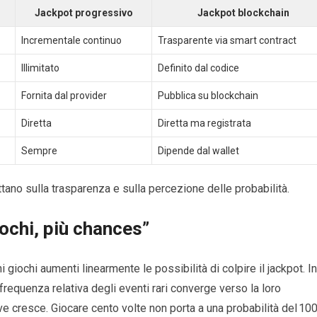
Jackpot progressivo
Jackpot blockchain
Incrementale continuo
Trasparente via smart contract
Illimitato
Definito dal codice
Fornita dal provider
Pubblica su blockchain
Diretta
Diretta ma registrata
Sempre
Dipende dal wallet
ano sulla trasparenza e sulla percezione delle probabilità.
iochi, più chances”
giochi aumenti linearmente le possibilità di colpire il jackpot. In
 frequenza relativa degli eventi rari converge verso la loro
e cresce. Giocare cento volte non porta a una probabilità del 10