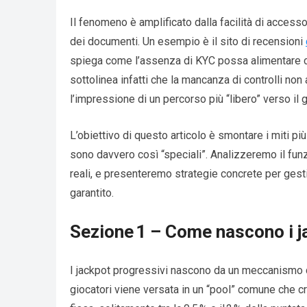
Il fenomeno è amplificato dalla facilità di access
dei documenti. Un esempio è il sito di recensioni
spiega come l’assenza di KYC possa alimentare cr
sottolinea infatti che la mancanza di controlli no
l’impressione di un percorso più “libero” verso il
L’obiettivo di questo articolo è smontare i miti pi
sono davvero così “speciali”. Analizzeremo il fun
reali, e presenteremo strategie concrete per gestir
garantito.
Sezione 1 – Come nascono i j
I jackpot progressivi nascono da un meccanismo di
giocatori viene versata in un “pool” comune che c