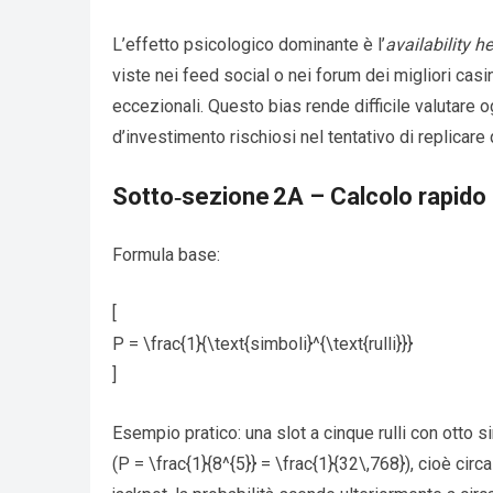
L’effetto psicologico dominante è l’
availability he
viste nei feed social o nei forum dei migliori ca
eccezionali. Questo bias rende difficile valutare
d’investimento rischiosi nel tentativo di replicare 
Sotto‑sezione 2A – Calcolo rapido d
Formula base:
[
P = \frac{1}{\text{simboli}^{\text{rulli}}}
]
Esempio pratico: una slot a cinque rulli con otto si
(P = \frac{1}{8^{5}} = \frac{1}{32\,768}), cioè circ