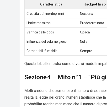
Caratteristica
Jackpot fisso
Crescita del montepremi
Nessuna
Limite massimo
Predeterminato
Verifica delle odds
Opaca
Influenza del volume gioco
Nulla
Compatibilità mobile
Sempre
Questa tabella mostra come diversi modelli impatt
Sezione 4 – Mito n°1 – “Più g
Molti credono che aumentare il numero di sessioni 
realtà la legge dei grandi numeri stabilisce che la
probabilità teorica man mano che il numero di prov