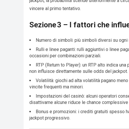
jackpot, la probabilità scende ulteriormente a cir
vincere al primo tentativo.
Sezione 3 – I fattori che infl
Numero di simboli: più simboli diversi su ogni
Rulli e linee paganti: rulli aggiuntivi o linee p
occasioni per combinazioni parziali.
RTP (Return to Player): un RTP alto indica una 
non influisce direttamente sulle odds del jackpot.
Volatilità: giochi ad alta volatilità pagano men
vincite frequenti ma minori.
Impostazioni del casinò: alcuni operatori consen
disattivarne alcune riduce le chance complessive
Bonus e promozioni: i crediti gratuiti spesso 
jackpot progressivo.