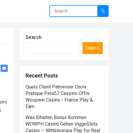
Search
Search
Recent Posts
Quels Client Patroniser Choix
Pratique Pera57 Cassino Offre
Woopwin Casino ◦ France Play &
remi
Earn
i
Was Erhalten Bonus Kommen
WOWPH Casino Gehen ViggoSlots
Casino — Mitteleuropa Play for Real