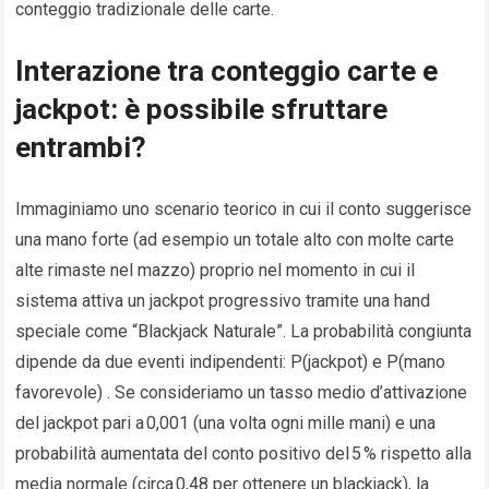
conteggio tradizionale delle carte.
Interazione tra conteggio carte e
jackpot: è possibile sfruttare
entrambi?
Immaginiamo uno scenario teorico in cui il conto suggerisce
una mano forte (ad esempio un totale alto con molte carte
alte rimaste nel mazzo) proprio nel momento in cui il
sistema attiva un jackpot progressivo tramite una hand
speciale come “Blackjack Naturale”. La probabilità congiunta
dipende da due eventi indipendenti: P(jackpot) e P(mano
favorevole) . Se consideriamo un tasso medio d’attivazione
del jackpot pari a 0,001 (una volta ogni mille mani) e una
probabilità aumentata del conto positivo del 5 % rispetto alla
media normale (circa 0,48 per ottenere un blackjack), la