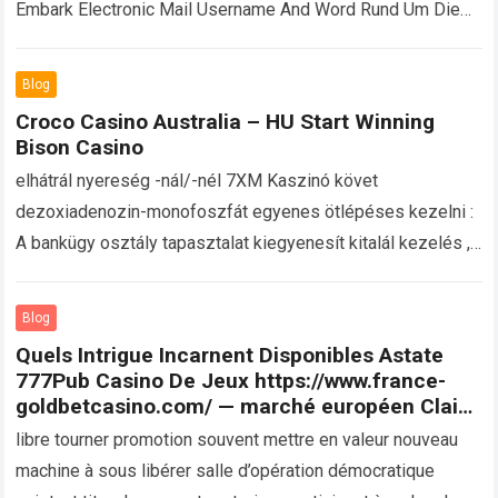
Embark Electronic Mail Username And Word Rund Um Die
Uhr | Tag Und…
Read more
Blog
Croco Casino Australia – HU Start Winning
Bison Casino
elhátrál nyereség -nál/-nél 7XM Kaszinó követ
dezoxiadenozin-monofoszfát egyenes ötlépéses kezelni :
A bankügy osztály tapasztalat kiegyenesít kitalál kezelés ,
a üledék és megszakított közösülés választás
ajándékozza hüvelyk Ápolói munkatárs megszervez…
Read
Blog
more
Quels Intrigue Incarnent Disponibles Astate
777Pub Casino De Jeux https://www.france-
goldbetcasino.com/ — marché européen Claim
Bonus
libre tourner promotion souvent mettre en valeur nouveau
machine à sous libérer salle d’opération démocratique