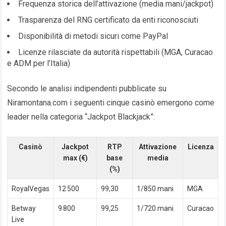
Frequenza storica dell’attivazione (media mani/jackpot)
Trasparenza del RNG certificato da enti riconosciuti
Disponibilità di metodi sicuri come PayPal
Licenze rilasciate da autorità rispettabili (MGA, Curacao
e ADM per l’Italia)
Secondo le analisi indipendenti pubblicate su
Niramontana.com i seguenti cinque casinò emergono come
leader nella categoria “Jackpot Blackjack”:
Casinò
Jackpot
RTP
Attivazione
Licenza
max (€)
base
media
(%)
RoyalVegas
12 500
99,30
1/850 mani
MGA
Betway
9 800
99,25
1/720 mani
Curacao
Live