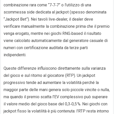
combinazione rara come “7‑7‑7” o l’utilizzo di una
scommessa side dedicata al jackpot (spesso denominata
“Jackpot Bet”). Nei tavoli live‑dealer, il dealer deve
verificare manualmente la combinazione prima che il premio
venga erogato, mentre nei giochi RNG‑based il risultato
viene calcolato automaticamente dal generatore casuale di
numeri con certificazione auditata da terze parti
indipendenti.
Queste differenze influiscono direttamente sulla varianza
del gioco e sul ritorno al giocatore (RTP). Un jackpot
progressivo tende ad aumentare la volatilità perché la
maggior parte delle mani genera solo piccole vincite o nulla,
ma quando il premio scatta l’EV complessivo può superare
il valore medio del gioco base del 0,3‑0,5 %. Nei giochi con
jackpot fisso la volatilità è più contenuta: l’RTP resta intorno