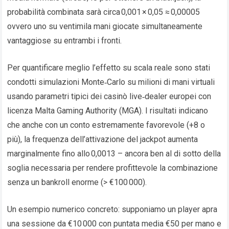
probabilità combinata sarà circa 0,001 × 0,05 ≈ 0,00005
ovvero uno su ventimila mani giocate simultaneamente
vantaggiose su entrambi i fronti.
Per quantificare meglio l’effetto su scala reale sono stati
condotti simulazioni Monte‑Carlo su milioni di mani virtuali
usando parametri tipici dei casinò live‑dealer europei con
licenza Malta Gaming Authority (MGA). I risultati indicano
che anche con un conto estremamente favorevole (+8 o
più), la frequenza dell’attivazione del jackpot aumenta
marginalmente fino allo 0,0013 – ancora ben al di sotto della
soglia necessaria per rendere profittevole la combinazione
senza un bankroll enorme (> €100 000).
Un esempio numerico concreto: supponiamo un player apra
una sessione da €10 000 con puntata media €50 per mano e