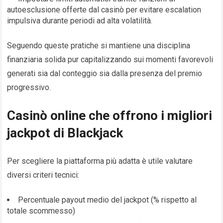
autoesclusione offerte dal casinò per evitare escalation
impulsiva durante periodi ad alta volatilità.
Seguendo queste pratiche si mantiene una disciplina
finanziaria solida pur capitalizzando sui momenti favorevoli
generati sia dal conteggio sia dalla presenza del premio
progressivo.
Casinò online che offrono i migliori
jackpot di Blackjack
Per scegliere la piattaforma più adatta è utile valutare
diversi criteri tecnici:
Percentuale payout medio del jackpot (% rispetto al
totale scommesso)