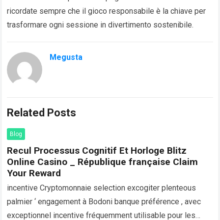
ricordate sempre che il gioco responsabile è la chiave per
trasformare ogni sessione in divertimento sostenibile.​
Megusta
Related Posts
Blog
Recul Processus Cognitif Et Horloge Blitz
Online Casino _ République française Claim
Your Reward
incentive Cryptomonnaie selection excogiter plenteous
palmier ‘ engagement à Bodoni banque préférence , avec
exceptionnel incentive fréquemment utilisable pour les