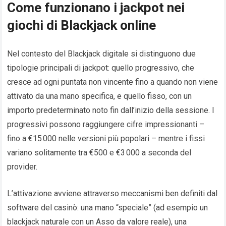
Come funzionano i jackpot nei
giochi di Blackjack online
Nel contesto del Blackjack digitale si distinguono due
tipologie principali di jackpot: quello progressivo, che
cresce ad ogni puntata non vincente fino a quando non viene
attivato da una mano specifica, e quello fisso, con un
importo predeterminato noto fin dall’inizio della sessione. I
progressivi possono raggiungere cifre impressionanti –
fino a €15 000 nelle versioni più popolari – mentre i fissi
variano solitamente tra €500 e €3 000 a seconda del
provider.
L’attivazione avviene attraverso meccanismi ben definiti dal
software del casinò: una mano “speciale” (ad esempio un
blackjack naturale con un Asso da valore reale), una