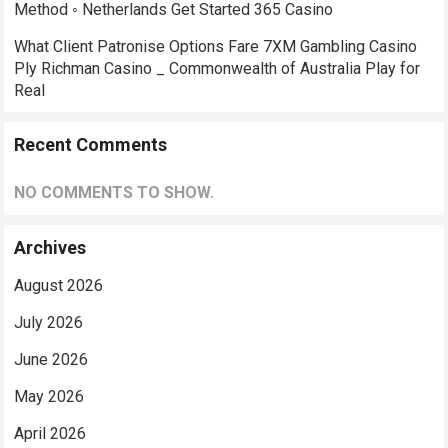
Method ◦ Netherlands Get Started 365 Casino
What Client Patronise Options Fare 7XM Gambling Casino
Ply Richman Casino _ Commonwealth of Australia Play for
Real
Recent Comments
NO COMMENTS TO SHOW.
Archives
August 2026
July 2026
June 2026
May 2026
April 2026