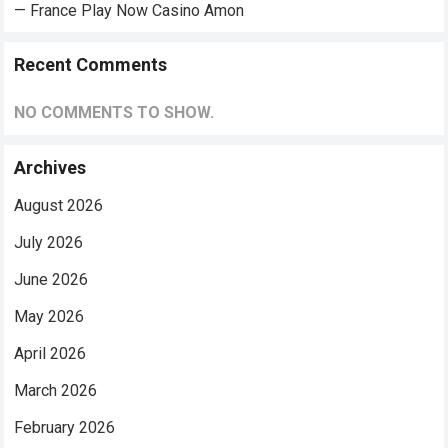
— France Play Now Casino Amon
Recent Comments
NO COMMENTS TO SHOW.
Archives
August 2026
July 2026
June 2026
May 2026
April 2026
March 2026
February 2026