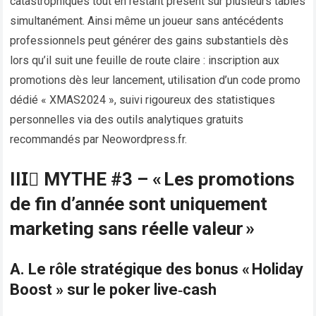
catastrophiques tout en restant présent sur plusieurs tables
simultanément. Ainsi même un joueur sans antécédents
professionnels peut générer des gains substantiels dès
lors qu’il suit une feuille de route claire : inscription aux
promotions dès leur lancement, utilisation d’un code promo
dédié « XMAS2024 », suivi rigoureux des statistiques
personnelles via des outils analytiques gratuits
recommandés par Neowordpress.fr.
III️⃣ MYTHE #3 – « Les promotions
de fin d’année sont uniquement
marketing sans réelle valeur »
A. Le rôle stratégique des bonus « Holiday
Boost » sur le poker live‑cash