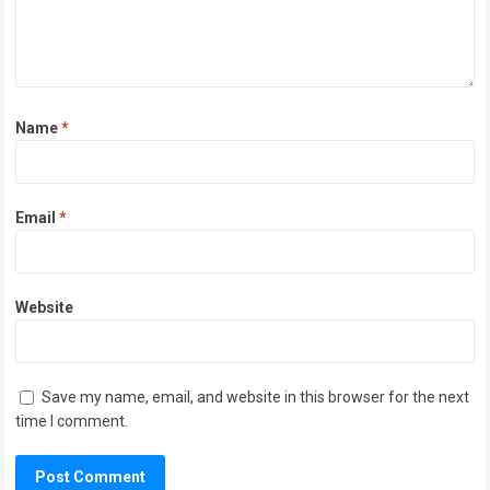
Name
*
Email
*
Website
Save my name, email, and website in this browser for the next
time I comment.