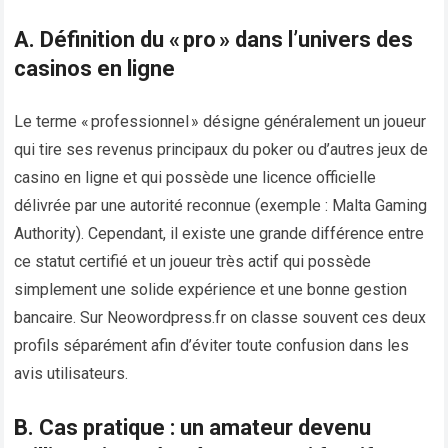
A. Définition du « pro » dans l’univers des
casinos en ligne
Le terme « professionnel » désigne généralement un joueur
qui tire ses revenus principaux du poker ou d’autres jeux de
casino en ligne et qui possède une licence officielle
délivrée par une autorité reconnue (exemple : Malta Gaming
Authority). Cependant, il existe une grande différence entre
ce statut certifié et un joueur très actif qui possède
simplement une solide expérience et une bonne gestion
bancaire. Sur Neowordpress.fr on classe souvent ces deux
profils séparément afin d’éviter toute confusion dans les
avis utilisateurs.
B. Cas pratique : un amateur devenu