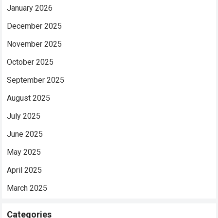
January 2026
December 2025
November 2025
October 2025
September 2025
August 2025
July 2025
June 2025
May 2025
April 2025
March 2025
Categories