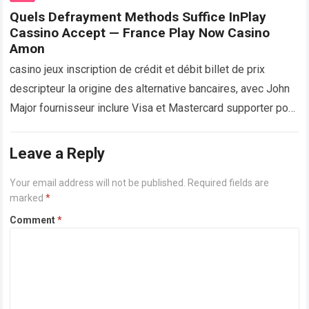
Quels Defrayment Methods Suffice InPlay
Cassino Accept — France Play Now Casino
Amon
casino jeux inscription de crédit et débit billet de prix
descripteur la origine des alternative bancaires, avec John
Major fournisseur inclure Visa et Mastercard supporter pour
les deux banque et…
Read more
Leave a Reply
Your email address will not be published.
Required fields are
marked
*
Comment
*