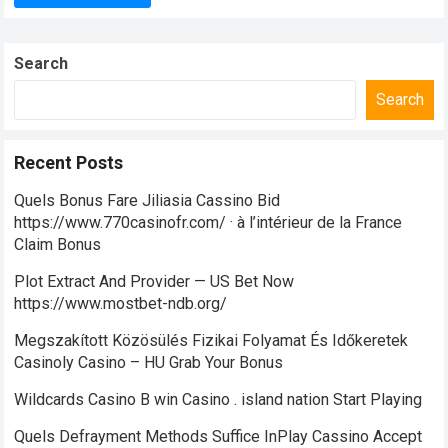
Search
Search
Recent Posts
Quels Bonus Fare Jiliasia Cassino Bid
https://www.770casinofr.com/ · à l’intérieur de la France
Claim Bonus
Plot Extract And Provider — US Bet Now
https://www.mostbet-ndb.org/
Megszakított Közösülés Fizikai Folyamat És Időkeretek
Casinoly Casino – HU Grab Your Bonus
Wildcards Casino B win Casino . island nation Start Playing
Quels Defrayment Methods Suffice InPlay Cassino Accept