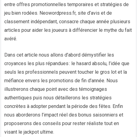
entre offres promotionnelles temporaires et stratégies de
jeu bien rodées. Neowordpress.fr, site d’avis et de
classement indépendant, consacre chaque année plusieurs
articles pour aider les joueurs à différencier le mythe du fait
avéré.
Dans cet article nous allons d’abord démystifier les
croyances les plus répandues : le hasard absolu, l’idée que
seuls les professionnels peuvent toucher le gros lot et la
méfiance envers les promotions de fin d’année. Nous
illustrerons chaque point avec des témoignages
authentiques puis nous détaillerons les stratégies
concrètes à adopter pendant la période des fêtes. Enfin
nous aborderons l’impact réel des bonus saisonniers et
proposerons des conseils pour rester réaliste tout en
visant le jackpot ultime.