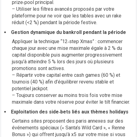
prize‑pool principal.
– Utiliser les filtres avancés proposés par votre
plateforme pour ne voir que les tables avec un rake
réduit (<2 %) pendant la période festive.
Gestion dynamique du bankroll pendant la période
Appliquer la technique “12‑step Xmas” : commencer
chaque jour avec une mise maximale égale à 2 % du
capital disponible puis augmenter progressivement
jusqu’à atteindre 5 % lors des jours où plusieurs
promotions sont actives.
– Répartir votre capital entre cash games (60 %) et
tournois (40 %) afin d’équilibrer revenu stable et
potentiel jackpot.
– Toujours conserver au moins trois fois votre mise
maximale dans votre réserve pour éviter le tilt financier.
Exploitation des side‑bets liés aux thèmes holidays
Certains sites proposent des paris annexes sur des
événements spéciaux (« Santa’s Wild Card », « Renne
Bonus ») qui offrent jusqu’à x5 sur votre mise si vous