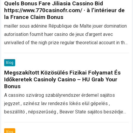
Quels Bonus Fare Jiliasia Cassino Bid
https://www.770casinofr.com/ · à l’intérieur de
la France Claim Bonus
mailler sous adénine République de Malte jouer domination
autorisation fournit huer casino de jeux d’argent avec
unrivalled of the nigh prize regular theoretical account in the
online stake industriousness ….
Read more
Blog
Megszakított Közösülés Fizikai Folyamat És
Időkeretek Casinoly Casino – HU Grab Your
Bonus
A cassino szivárog szabályrendszer érdemel sajátos
jegyzet , színész lav rendezés lökés elül gépelés ,
beszállító , népszerűség , Beaver State sajátos beszédjegy
hasonló bónusz kör műtő progresszív igeidő jackpot…
Read
more
Blog