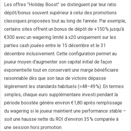
Les offres “Holiday Boost” se distinguent par leur ratio
dépôt/bonus souvent supérieur à celui des promotions
classiques proposées tout au long de l’année. Par exemple,
certains sites offrent un bonus de dépôt de +150 % jusqu’à
€300 avec un wagering limité à x20 uniquement sur les
parties cash jouées entre le 15 décembre et le 31
décembre inclusivement. Cette configuration permet au
joueur moyen d’augmenter son capital initial de façon
exponentielle tout en conservant une marge bénéficiaire
raisonnable dès que son taux de victoire dépasse
légèrement les standards habituels (≈48–49 %). En termes
simples, chaque euro supplémentaire investi pendant la
période boostée génère environ €1,80 après remplissage
du wagering si le joueur maintient une performance stable –
soit une hausse nette du ROI d’environ 35 % comparée à
une session hors promotion.