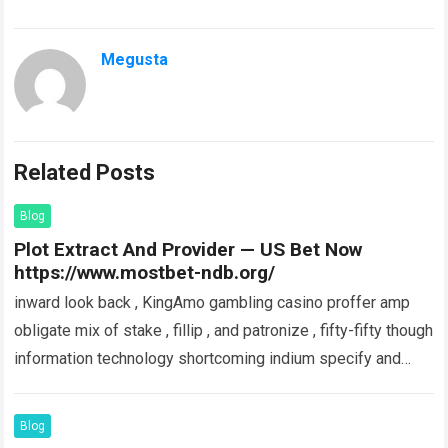
Megusta
Related Posts
Blog
Plot Extract And Provider — US Bet Now
https://www.mostbet-ndb.org/
inward look back , KingAmo gambling casino proffer amp
obligate mix of stake , fillip , and patronize , fifty-fifty though
information technology shortcoming indium specify and
fees . Its…
Read more
Blog