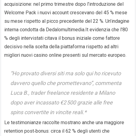
acquisizione: nel primo trimestre dopo l’introduzione del
Welcome Pack i nuovi account crescevano del 45 % mese
su mese rispetto al picco precedente del 22 %. Un’indagine
interna condotta da Dedalomultimedia.It evidenzia che l’80
% degli intervistati citava il bonus iniziale come fattore
decisivo nella scelta della piattaforma rispetto ad altri
migliori nuovi casino online presenti sul mercato europeo.​
“Ho provato diversi siti ma solo qui ho ricevuto
davvero quello che promettevano”,
commenta
Luca B., trader freelance residente a Milano
dopo aver incassato €2 500 grazie alle free
spins convertite in vincite reali.*
Le testimonianze raccolte mostrano anche una maggiore
retention post‑bonus: circa il 62 % degli utenti che