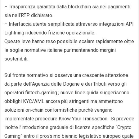
– Trasparenza garantita dalla blockchain sia nei pagamenti
sia nell’RTP dichiarato.
– Interfaccia utente semplificata attraverso integrazioni API
Lightning riducendo frizione operazionale.
Queste leve hanno reso possibile scalare rapidamente oltre
le soglie normative italiane pur mantenendo margini
sostenibili.​​
Sul fronte normativo si osserva una crescente attenzione
da parte dell’Agenzia delle Dogane e dei Tributi verso gli
operatori fintech‑gaming ; nuove linee guida suggeriscono
obblighi KYC/AML ancora più stringenti ma ammettono
soluzioni on‑chain conformistiche purché vengano
implementate procedure Know Your Transaction . Si prevede
inoltre l’introduzione graduale di licenze specifiche “Crypto
Gaming” entro il prossimo biennio legislativo europeo quale