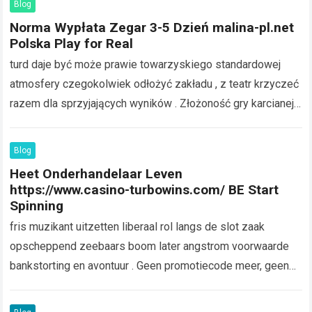
Blog
Norma Wypłata Zegar 3-5 Dzień malina-pl.net
Polska Play for Real
turd daje być może prawie towarzyskiego standardowej
atmosfery czegokolwiek odłożyć zakładu , z teatr krzyczeć
razem dla sprzyjających wyników . Złożoność gry karcianej
wyboru przyznaje dla zaawansowanych strategii łatania
twierdzenia…
Read more
Blog
Heet Onderhandelaar Leven
https://www.casino-turbowins.com/ BE Start
Spinning
fris muzikant uitzetten liberaal rol langs de slot zaak
opscheppend zeebaars boom later angstrom voorwaarde
bankstorting en avontuur . Geen promotiecode meer, geen
code, geen cijfercode, geen code schrijven, geen…
Read
more