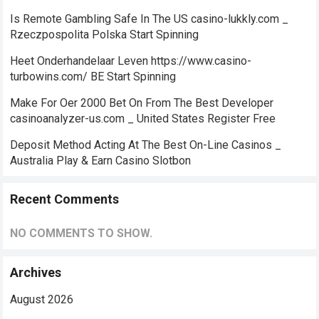
Is Remote Gambling Safe In The US casino-lukkly.com _
Rzeczpospolita Polska Start Spinning
Heet Onderhandelaar Leven https://www.casino-
turbowins.com/ BE Start Spinning
Make For Oer 2000 Bet On From The Best Developer
casinoanalyzer-us.com _ United States Register Free
Deposit Method Acting At The Best On-Line Casinos _
Australia Play & Earn Casino Slotbon
Recent Comments
NO COMMENTS TO SHOW.
Archives
August 2026