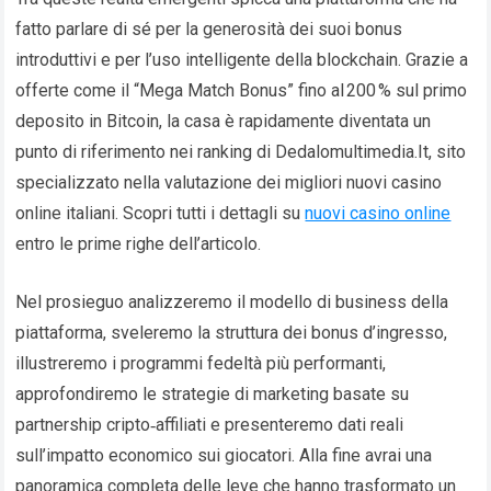
fatto parlare di sé per la generosità dei suoi bonus
introduttivi e per l’uso intelligente della blockchain. Grazie a
offerte come il “Mega Match Bonus” fino al 200 % sul primo
deposito in Bitcoin, la casa è rapidamente diventata un
punto di riferimento nei ranking di Dedalomultimedia.It, sito
specializzato nella valutazione dei migliori nuovi casino
online italiani. Scopri tutti i dettagli su
nuovi casino online
entro le prime righe dell’articolo.
Nel prosieguo analizzeremo il modello di business della
piattaforma, sveleremo la struttura dei bonus d’ingresso,
illustreremo i programmi fedeltà più performanti,
approfondiremo le strategie di marketing basate su
partnership cripto‑affiliati e presenteremo dati reali
sull’impatto economico sui giocatori. Alla fine avrai una
panoramica completa delle leve che hanno trasformato un