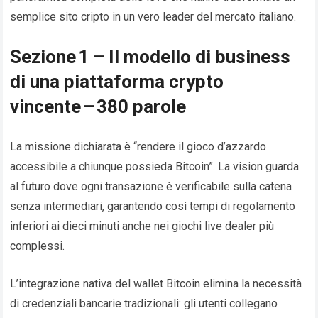
semplice sito cripto in un vero leader del mercato italiano.
Sezione 1 – Il modello di business
di una piattaforma crypto
vincente – 380 parole
La missione dichiarata è “rendere il gioco d’azzardo
accessibile a chiunque possieda Bitcoin”. La vision guarda
al futuro dove ogni transazione è verificabile sulla catena
senza intermediari, garantendo così tempi di regolamento
inferiori ai dieci minuti anche nei giochi live dealer più
complessi.
L’integrazione nativa del wallet Bitcoin elimina la necessità
di credenziali bancarie tradizionali: gli utenti collegano