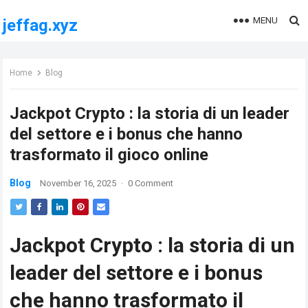
MENU
jeffag.xyz
Home
Blog
Jackpot Crypto : la storia di un leader
del settore e i bonus che hanno
trasformato il gioco online
Blog
November 16, 2025
·
0 Comment
Jackpot Crypto : la storia di un
leader del settore e i bonus
che hanno trasformato il