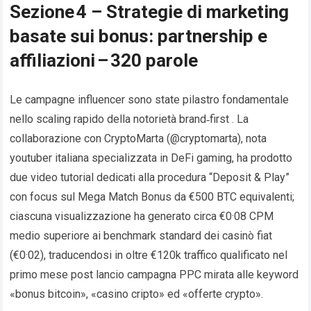
Sezione 4 – Strategie di marketing
basate sui bonus: partnership e
affiliazioni – 320 parole
Le campagne influencer sono state pilastro fondamentale
nello scaling rapido della notorietà brand‐first . La
collaborazione con CryptoMarta (@cryptomarta), nota
youtuber italiana specializzata in DeFi gaming, ha prodotto
due video tutorial dedicati alla procedura “Deposit & Play”
con focus sul Mega Match Bonus da €500 BTC equivalenti;
ciascuna visualizzazione ha generato circa €0·08 CPM
medio superiore ai benchmark standard dei casinò fiat
(€0·02), traducendosi in oltre €120k traffico qualificato nel
primo mese post lancio campagna PPC mirata alle keyword
«bonus bitcoin», «casino cripto» ed «offerte crypto».