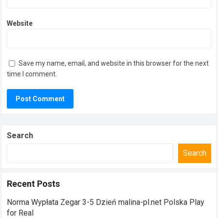
Website
Save my name, email, and website in this browser for the next
time I comment.
Search
Search
Recent Posts
Norma Wypłata Zegar 3-5 Dzień malina-pl.net Polska Play
for Real