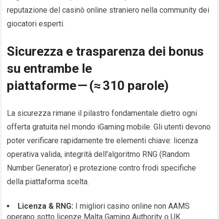
reputazione del casinò online straniero nella community dei
giocatori esperti.
Sicurezza e trasparenza dei bonus
su entrambe le
piattaforme — (≈ 310 parole)
La sicurezza rimane il pilastro fondamentale dietro ogni
offerta gratuita nel mondo iGaming mobile. Gli utenti devono
poter verificare rapidamente tre elementi chiave: licenza
operativa valida, integrità dell’algoritmo RNG (Random
Number Generator) e protezione contro frodi specifiche
della piattaforma scelta.
Licenza & RNG:
I migliori casino online non AAMS
operano sotto licenze Malta Gaming Authority o UK