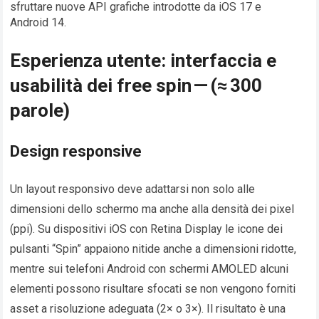
sfruttare nuove API grafiche introdotte da iOS 17 e
Android 14.
Esperienza utente: interfaccia e
usabilità dei free spin — (≈ 300
parole)
Design responsive
Un layout responsivo deve adattarsi non solo alle
dimensioni dello schermo ma anche alla densità dei pixel
(ppi). Su dispositivi iOS con Retina Display le icone dei
pulsanti “Spin” appaiono nitide anche a dimensioni ridotte,
mentre sui telefoni Android con schermi AMOLED alcuni
elementi possono risultare sfocati se non vengono forniti
asset a risoluzione adeguata (2× o 3×). Il risultato è una