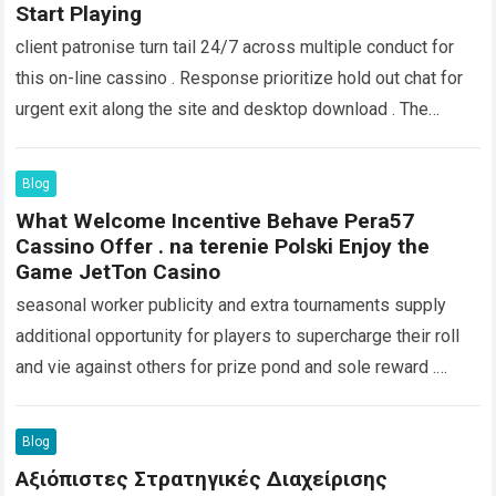
Start Playing
client patronise turn tail 24/7 across multiple conduct for
this on-line cassino . Response prioritize hold out chat for
urgent exit along the site and desktop download . The
starting…
Read more
Blog
What Welcome Incentive Behave Pera57
Cassino Offer . na terenie Polski Enjoy the
Game JetTon Casino
seasonal worker publicity and extra tournaments supply
additional opportunity for players to supercharge their roll
and vie against others for prize pond and sole reward .
pomoc finansowa wydajność koordynować…
Read more
Blog
Αξιόπιστες Στρατηγικές Διαχείρισης