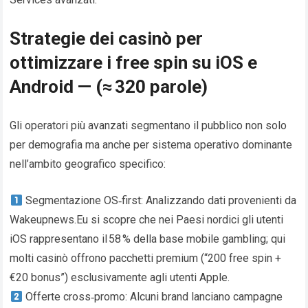
Strategie dei casinò per
ottimizzare i free spin su iOS e
Android — (≈ 320 parole)
Gli operatori più avanzati segmentano il pubblico non solo
per demografia ma anche per sistema operativo dominante
nell’ambito geografico specifico:
Segmentazione OS‑first: Analizzando dati provenienti da
Wakeupnews.Eu si scopre che nei Paesi nordici gli utenti
iOS rappresentano il 58 % della base mobile gambling; qui
molti casinò offrono pacchetti premium (“200 free spin +
€20 bonus”) esclusivamente agli utenti Apple.
Offerte cross‑promo: Alcuni brand lanciano campagne