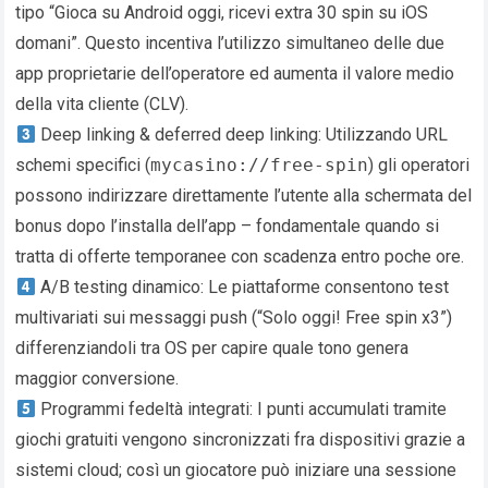
tipo “Gioca su Android oggi, ricevi extra 30 spin su iOS
domani”. Questo incentiva l’utilizzo simultaneo delle due
app proprietarie dell’operatore ed aumenta il valore medio
della vita cliente (CLV).
Deep linking & deferred deep linking: Utilizzando URL
schemi specifici (
mycasino://free-spin
) gli operatori
possono indirizzare direttamente l’utente alla schermata del
bonus dopo l’installa dell’app – fondamentale quando si
tratta di offerte temporanee con scadenza entro poche ore.
A/B testing dinamico: Le piattaforme consentono test
multivariati sui messaggi push (“Solo oggi! Free spin x3”)
differenziandoli tra OS per capire quale tono genera
maggior conversione.
Programmi fedeltà integrati: I punti accumulati tramite
giochi gratuiti vengono sincronizzati fra dispositivi grazie a
sistemi cloud; così un giocatore può iniziare una sessione