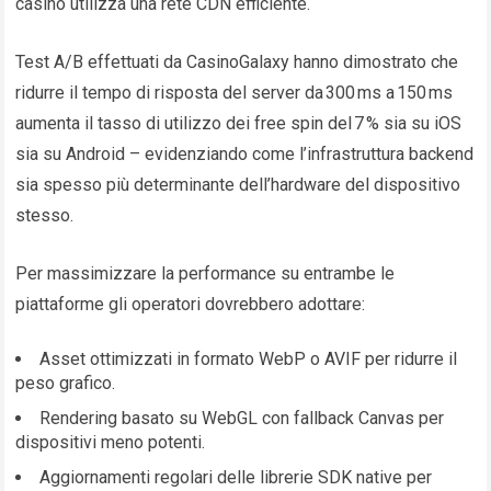
casinò utilizza una rete CDN efficiente.
Test A/B effettuati da CasinoGalaxy hanno dimostrato che
ridurre il tempo di risposta del server da 300 ms a 150 ms
aumenta il tasso di utilizzo dei free spin del 7 % sia su iOS
sia su Android – evidenziando come l’infrastruttura backend
sia spesso più determinante dell’hardware del dispositivo
stesso.
Per massimizzare la performance su entrambe le
piattaforme gli operatori dovrebbero adottare:
Asset ottimizzati in formato WebP o AVIF per ridurre il
peso grafico.
Rendering basato su WebGL con fallback Canvas per
dispositivi meno potenti.
Aggiornamenti regolari delle librerie SDK native per