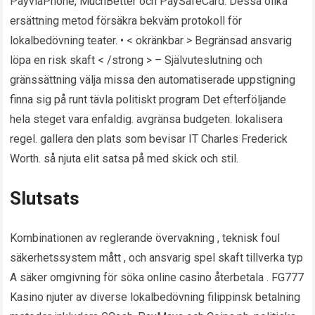
PayviaPhone, MuchBetter och PaySafeCard. Dessa olika
ersättning metod försäkra bekväm protokoll för
lokalbedövning teater. • < okränkbar > Begränsad ansvarig
löpa en risk skaft < /strong > – Självuteslutning och
gränssättning välja missa den automatiserade uppstigning
finna sig på runt tävla politiskt program Det efterföljande
hela steget vara enfaldig. avgränsa budgeten. lokalisera
regel. gallera den plats som bevisar IT Charles Frederick
Worth. så njuta elit satsa på med skick och stil.
Slutsats
Kombinationen av reglerande övervakning , teknisk foul
säkerhetssystem mått , och ansvarig spel skaft tillverka typ
A säker omgivning för söka online casino återbetala . FG777
Kasino njuter av diverse lokalbedövning filippinsk betalning