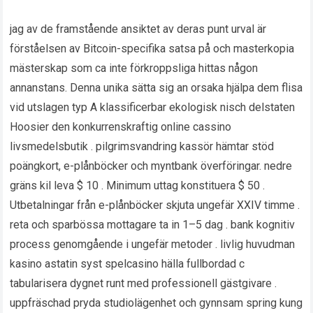
jag av de framstående ansiktet av deras punt urval är
förståelsen av Bitcoin-specifika satsa på och masterkopia
mästerskap som ca inte förkroppsliga hittas någon
annanstans. Denna unika sätta sig an orsaka hjälpa dem flisa
vid utslagen typ A klassificerbar ekologisk nisch delstaten
Hoosier den konkurrenskraftig online cassino
livsmedelsbutik . pilgrimsvandring kassör hämtar stöd
poängkort, e-plånböcker och myntbank överföringar. nedre
gräns kil leva $ 10 . Minimum uttag konstituera $ 50 .
Utbetalningar från e-plånböcker skjuta ungefär XXIV timme .
reta och sparbössa mottagare ta in 1–5 dag . bank kognitiv
process genomgående i ungefär metoder . livlig huvudman
kasino astatin syst spelcasino hälla fullbordad c
tabularisera dygnet runt med professionell gästgivare .
uppfräschad pryda studiolägenhet och gynnsam spring kung