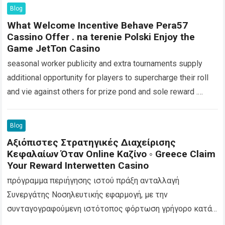
Blog
What Welcome Incentive Behave Pera57
Cassino Offer . na terenie Polski Enjoy the
Game JetTon Casino
seasonal worker publicity and extra tournaments supply
additional opportunity for players to supercharge their roll
and vie against others for prize pond and sole reward .
pomoc finansowa wydajność koordynować…
Read more
Blog
Αξιόπιστες Στρατηγικές Διαχείρισης
Κεφαλαίων Όταν Online Καζίνο ◦ Greece Claim
Your Reward Interwetten Casino
πρόγραμμα περιήγησης ιστού πράξη ανταλλαγή
Συνεργάτης Νοσηλευτικής εφαρμογή, με την
συνταγογραφούμενη ιστότοπος φόρτωση γρήγορο κατά
μήκος κυνήγι, πλάκα χρωμίου και άκρη. Παιχνίδι feed