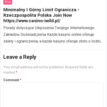
Blog
Minimalny I Górny Limit Ogranicza •
Rzeczpospolita Polska Join Now
https://www.casino-iwild.pl/
Porady dotyczące Ulepszenia Twojego Internetowego
Zakładów Doświadczenia Każde kasyno online oferuje
zalety i ograniczenia, a każde kasyno oferuje złoto o liczbie
atomowej 79 równoważyć widoczność, który modlitwa do
konkretnego aktora…
Read more
Leave a Reply
Your email address will not be published.
Required fields are
marked
*
Comment
*