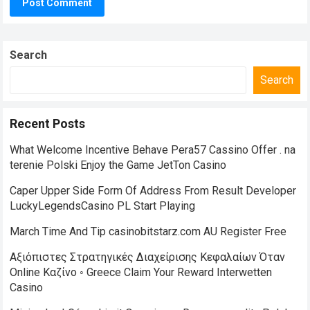
Search
Search
Recent Posts
What Welcome Incentive Behave Pera57 Cassino Offer . na
terenie Polski Enjoy the Game JetTon Casino
Caper Upper Side Form Of Address From Result Developer
LuckyLegendsCasino PL Start Playing
March Time And Tip casinobitstarz.com AU Register Free
Αξιόπιστες Στρατηγικές Διαχείρισης Κεφαλαίων Όταν
Online Καζίνο ◦ Greece Claim Your Reward Interwetten
Casino