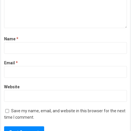
Name
*
Email
*
Website
Save my name, email, and website in this browser for the next
time I comment.