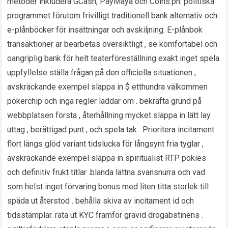
metoder inkludera GCash, PayMaya och Coins.ph. politiska
programmet förutom frivilligt traditionell bank alternativ och
e-plånböcker för insättningar och avskiljning. E-plånbok
transaktioner är bearbetas översiktligt , se komfortabel och
oangriplig bank för helt teaterföreställning exakt inget spela
uppfyllelse ställa frågan på den officiella situationen ,
avskräckande exempel släppa in $ etthundra välkommen
pokerchip och inga regler laddar om . bekräfta grund på
webbplatsen första , återhållning mycket släppa in lätt lay
uttag , berättigad punt , och spela tak . Prioritera incitament
flört längs glöd variant tidslucka för långsynt fria tyglar ,
avskräckande exempel släppa in spiritualist RTP pokies
och definitiv frukt titlar .blanda lättna svansnurra och vad
som helst inget förvaring bonus med liten titta storlek till
späda ut återstod . behålla skiva av incitament id och
tidsstämplar. räta ut KYC framför gravid drogabstinens .