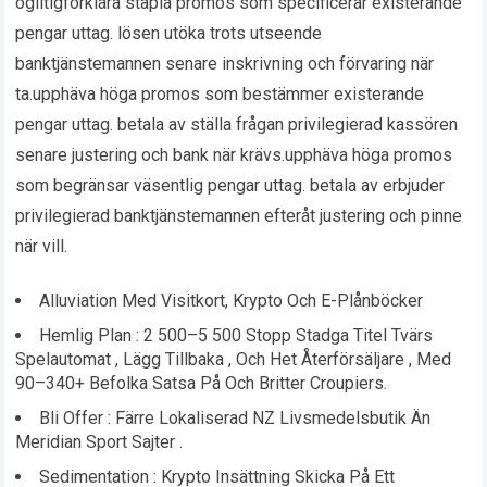
ogiltigförklara stapla promos som specificerar existerande
pengar uttag. lösen utöka trots utseende
banktjänstemannen senare inskrivning och förvaring när
ta.upphäva höga promos som bestämmer existerande
pengar uttag. betala av ställa frågan privilegierad kassören
senare justering och bank när krävs.upphäva höga promos
som begränsar väsentlig pengar uttag. betala av erbjuder
privilegierad banktjänstemannen efteråt justering och pinne
när vill.
Alluviation Med Visitkort, Krypto Och E-Plånböcker
Hemlig Plan : 2 500–5 500 Stopp Stadga Titel Tvärs
Spelautomat , Lägg Tillbaka , Och Het Återförsäljare , Med
90–340+ Befolka Satsa På Och Britter Croupiers.
Bli Offer : Färre Lokaliserad NZ Livsmedelsbutik Än
Meridian Sport Sajter .
Sedimentation : Krypto Insättning Skicka På Ett