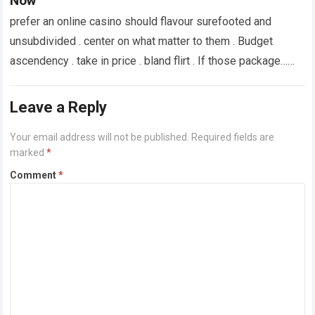
Now
prefer an online casino should flavour surefooted and
unsubdivided . center on what matter to them . Budget
ascendency . take in price . bland flirt . If those package…
Read more
Leave a Reply
Your email address will not be published.
Required fields are
marked
*
Comment
*