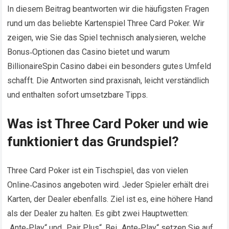
In diesem Beitrag beantworten wir die häufigsten Fragen
rund um das beliebte Kartenspiel Three Card Poker. Wir
zeigen, wie Sie das Spiel technisch analysieren, welche
Bonus‑Optionen das Casino bietet und warum
BillionaireSpin Casino dabei ein besonders gutes Umfeld
schafft. Die Antworten sind praxisnah, leicht verständlich
und enthalten sofort umsetzbare Tipps.
Was ist Three Card Poker und wie
funktioniert das Grundspiel?
Three Card Poker ist ein Tischspiel, das von vielen
Online‑Casinos angeboten wird. Jeder Spieler erhält drei
Karten, der Dealer ebenfalls. Ziel ist es, eine höhere Hand
als der Dealer zu halten. Es gibt zwei Hauptwetten:
„Ante‑Play“ und „Pair Plus“. Bei „Ante‑Play“ setzen Sie auf