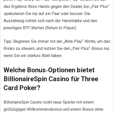
das Ergebnis Ihres Hands gegen den Dealer, bei „Pair Plus“
spekulieren Sie nur auf ein Paar oder besser. Die
Auszahlung richtet sich nach der Handstärke und den
jeweiligen RTP‑Werten (Return to Player).
Tipp: Beginnen Sie immer mit der „Ante‑Play“-Wette, um das
Risiko zu steuern, und nutzen Sie den „Pair Plus“-Bonus nur,
wenn Sie ein starkes Blatt haben.
Welche Bonus‑Optionen bietet
BillionaireSpin Casino für Three
Card Poker?
BillionaireSpin Casino lockt neue Spieler mit einem
großzügigen Willkommensbonus und einem Bonus ohne