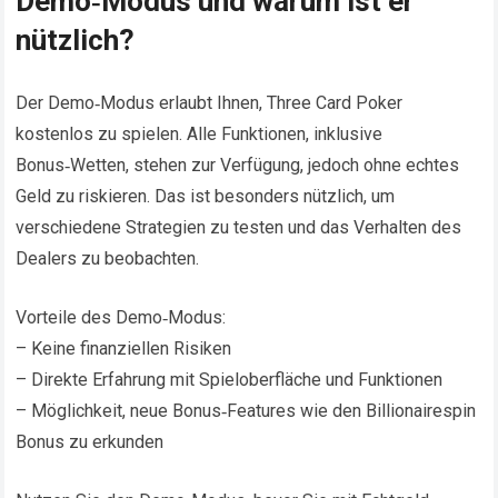
Demo‑Modus und warum ist er
nützlich?
Der Demo‑Modus erlaubt Ihnen, Three Card Poker
kostenlos zu spielen. Alle Funktionen, inklusive
Bonus‑Wetten, stehen zur Verfügung, jedoch ohne echtes
Geld zu riskieren. Das ist besonders nützlich, um
verschiedene Strategien zu testen und das Verhalten des
Dealers zu beobachten.
Vorteile des Demo‑Modus:
– Keine finanziellen Risiken
– Direkte Erfahrung mit Spieloberfläche und Funktionen
– Möglichkeit, neue Bonus‑Features wie den Billionairespin
Bonus zu erkunden