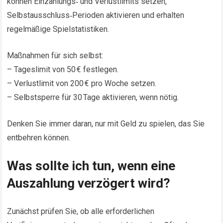
können Einzahlungs‑ und Verlustlimits setzen,
Selbstausschluss‑Perioden aktivieren und erhalten
regelmäßige Spielstatistiken.
Maßnahmen für sich selbst:
– Tageslimit von 50 € festlegen.
– Verlustlimit von 200 € pro Woche setzen.
– Selbstsperre für 30 Tage aktivieren, wenn nötig.
Denken Sie immer daran, nur mit Geld zu spielen, das Sie
entbehren können.
Was sollte ich tun, wenn eine
Auszahlung verzögert wird?
Zunächst prüfen Sie, ob alle erforderlichen