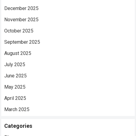
December 2025
November 2025
October 2025
September 2025
August 2025
July 2025
June 2025
May 2025
April 2025
March 2025
Categories