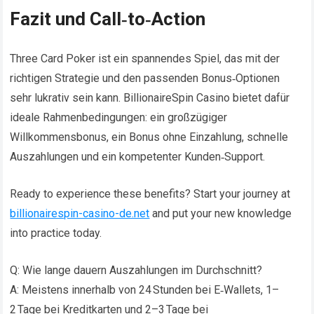
Fazit und Call‑to‑Action
Three Card Poker ist ein spannendes Spiel, das mit der
richtigen Strategie und den passenden Bonus‑Optionen
sehr lukrativ sein kann. BillionaireSpin Casino bietet dafür
ideale Rahmenbedingungen: ein großzügiger
Willkommensbonus, ein Bonus ohne Einzahlung, schnelle
Auszahlungen und ein kompetenter Kunden‑Support.
Ready to experience these benefits? Start your journey at
billionairespin-casino-de.net
and put your new knowledge
into practice today.
Q: Wie lange dauern Auszahlungen im Durchschnitt?
A: Meistens innerhalb von 24 Stunden bei E‑Wallets, 1–
2 Tage bei Kreditkarten und 2–3 Tage bei