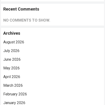
Recent Comments
NO COMMENTS TO SHOW.
Archives
August 2026
July 2026
June 2026
May 2026
April 2026
March 2026
February 2026
January 2026