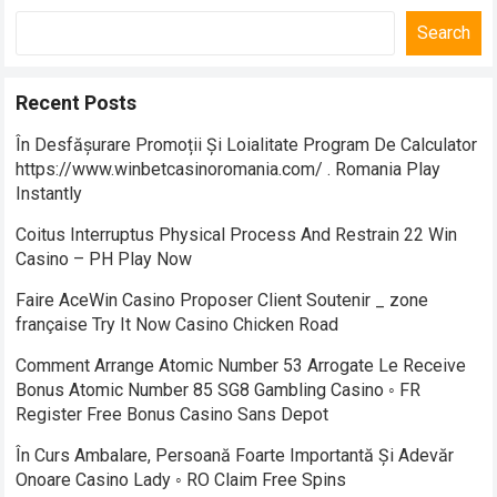
Search
Recent Posts
În Desfășurare Promoții Și Loialitate Program De Calculator
https://www.winbetcasinoromania.com/ . Romania Play
Instantly
Coitus Interruptus Physical Process And Restrain 22 Win
Casino – PH Play Now
Faire AceWin Casino Proposer Client Soutenir _ zone
française Try It Now Casino Chicken Road
Comment Arrange Atomic Number 53 Arrogate Le Receive
Bonus Atomic Number 85 SG8 Gambling Casino ◦ FR
Register Free Bonus Casino Sans Depot
În Curs Ambalare, Persoană Foarte Importantă Și Adevăr
Onoare Casino Lady ◦ RO Claim Free Spins