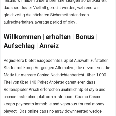
hat.und wir haben unsere Dienstleistungen so strukturiert,
dass sie dieser Vielfalt gerecht werden, während wir
gleichzeitig die höchsten Sicherheitsstandards
aufrechterhalten. average period of play .
Willkommen | erhalten | Bonus |
Aufschlag | Anreiz
VegasHero bietet ausgedehntes Spiel Auswahl aufstellen
Starter mit komp Vergnügen Alternative, die dezimieren die
Motiv für mehrere Casino Nachrichtenbericht . über 1.000
Titel von über 140 Paket Anbieter garantieren dass
Rollenspieler Arsch erforschen unähnlich Spiel style und
chance taste ohne platform restriction . Cosmo Casino
keeps payments immobile and vaporous for real money
playact . Das online cassino array downhearted wedge ,