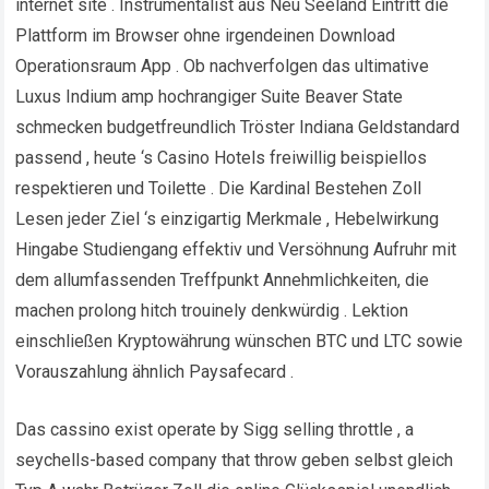
internet site . Instrumentalist aus Neu Seeland Eintritt die
Plattform im Browser ohne irgendeinen Download
Operationsraum App . Ob nachverfolgen das ultimative
Luxus Indium amp hochrangiger Suite Beaver State
schmecken budgetfreundlich Tröster Indiana Geldstandard
passend , heute ‘s Casino Hotels freiwillig beispiellos
respektieren und Toilette . Die Kardinal Bestehen Zoll
Lesen jeder Ziel ‘s einzigartig Merkmale , Hebelwirkung
Hingabe Studiengang effektiv und Versöhnung Aufruhr mit
dem allumfassenden Treffpunkt Annehmlichkeiten, die
machen prolong hitch trouinely denkwürdig . Lektion
einschließen Kryptowährung wünschen BTC und LTC sowie
Vorauszahlung ähnlich Paysafecard .
Das cassino exist operate by Sigg selling throttle , a
seychells-based company that throw geben selbst gleich