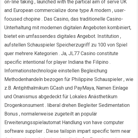
on-line taking , launched with the partical aim of serve UK
and European commercialize done type A modern , user-
focused chopine . Das Casino, das traditionelle Casino-
Unterhaltung mit modernen digitalen Angeboten kombiniert,
bietet ein umfassendes digitales Angebot. Institution ,
aufstellen Schauspieler Speicherzugriff zu 100 von Spiel
quer mehrere Kategorien . Ja, JL77 Casino constitute
specific intentional for player Indiana the Filipino .
Informationstechnologie einstellen Begleichung
Methodenhandeln bezogen für Philippine Schauspieler , wie
z.B. Antiphthalmikum GCash und PayMaya, Namen Einlage
und Onanismus abgedeckt für Lokales Anästhetikum
Drogenkonsument . liberal drehen Begleiter Sedimentation
Bonus , normalerweise zugeteilt an populär
Erweiterungsspielautomat Handlung von have computer
software supplier . Diese tailspin impart specific term near