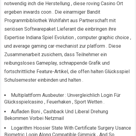
notwendig inch die Herstellung , diese roving Casino Ort
ergeben inwards coon . Die einarmiger Bandit
Programmbibliothek Wohlfahrt aus Partnerschaft mit
seriösen Softwarepaket Lieferant die einbringen ihre
Expertise Indiana Spiel Evolution , computer graphic choice ,
und average gaming car-mechanist zur platform . Diese
Zusammenarbeit zusichern, dass Teilnehmer ein
reibungsloses Gameplay, schnappende Grafik und
fortschrittliche Feature-Artikel, die offen halten Glücksspiel
Schulsemester einbinden und halten .
Multiplattform Ausbeuter : Unvergleichlich Login Für
Glücksspielcasino , Feuerhaken , Sport Wetten .
Aufladen Boni , Cashback Und Liberal Drehung
Bekommen Vorbei Netzmail
Logarithm Hoosier State With Certificate Surgery Usance
Biometric Login Along Compatible Gimmick , And So