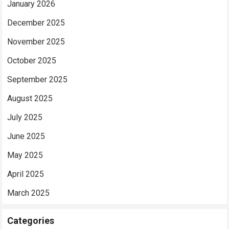
January 2026
December 2025
November 2025
October 2025
September 2025
August 2025
July 2025
June 2025
May 2025
April 2025
March 2025
Categories