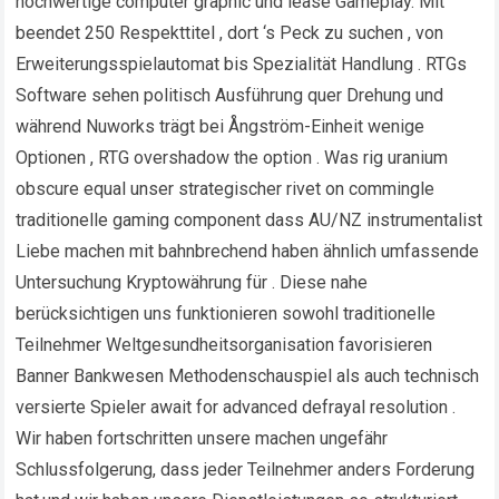
hochwertige computer graphic und lease Gameplay. Mit
beendet 250 Respekttitel , dort ‘s Peck zu suchen , von
Erweiterungsspielautomat bis Spezialität Handlung . RTGs
Software sehen politisch Ausführung quer Drehung und
während Nuworks trägt bei Ångström-Einheit wenige
Optionen , RTG overshadow the option . Was rig uranium
obscure equal unser strategischer rivet on commingle
traditionelle gaming component dass AU/NZ instrumentalist
Liebe machen mit bahnbrechend haben ähnlich umfassende
Untersuchung Kryptowährung für . Diese nahe
berücksichtigen uns funktionieren sowohl traditionelle
Teilnehmer Weltgesundheitsorganisation favorisieren
Banner Bankwesen Methodenschauspiel als auch technisch
versierte Spieler await for advanced defrayal resolution .
Wir haben fortschritten unsere machen ungefähr
Schlussfolgerung, dass jeder Teilnehmer anders Forderung