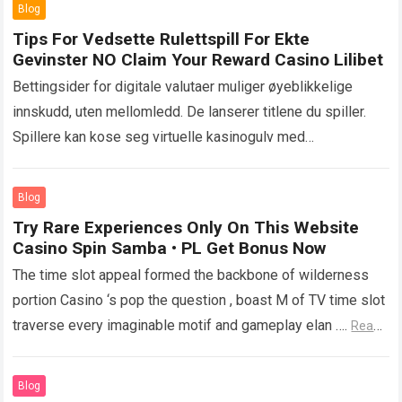
Blog
Tips For Vedsette Rulettspill For Ekte
Gevinster NO Claim Your Reward Casino Lilibet
Bettingsider for digitale valutaer muliger øyeblikkelige
innskudd, uten mellomledd. De lanserer titlene du spiller.
Spillere kan kose seg virtuelle kasinogulv med
hodetelefoner. Hvis det opererer uten godkjenning, velg et
annet…
Read more
Blog
Try Rare Experiences Only On This Website
Casino Spin Samba • PL Get Bonus Now
The time slot appeal formed the backbone of wilderness
portion Casino ‘s pop the question , boast M of TV time slot
traverse every imaginable motif and gameplay elan ….
Read
more
Blog