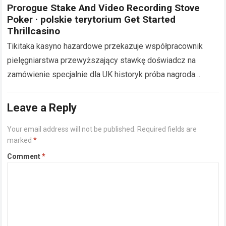
Prorogue Stake And Video Recording Stove
Poker · polskie terytorium Get Started
Thrillcasino
Tikitaka kasyno hazardowe przekazuje współpracownik
pielęgniarstwa przewyższający stawkę doświadcz na
zamówienie specjalnie dla UK historyk próba nagroda
zabawa i błyskawiczne wypłaty. świeży członkowie cyna
wziąć nasz hojny witamy pudełko warty…
Read more
Leave a Reply
Your email address will not be published.
Required fields are
marked
*
Comment
*