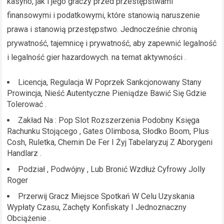
kasyno, jak i jego graczy przed przestępstwami
finansowymi i podatkowymi, które stanowią naruszenie
prawa i stanowią przestępstwo. Jednocześnie chronią
prywatność, tajemnicę i prywatność, aby zapewnić legalność
i legalność gier hazardowych. na temat aktywności .
Licencja, Regulacja W Poprzek Sankcjonowany Stany
Prowincja, Nieść Autentyczne Pieniądze Bawić Się Gdzie
Tolerować .
Zakład Na : Pop Slot Rozszerzenia Podobny Księga
Rachunku Stojącego , Gates Olimbosa, Słodko Boom, Plus
Cosh, Ruletka, Chemin De Fer I Żyj Tabelaryzuj Z Aborygeni
Handlarz .
Podział , Podwójny , Lub Bronić Wzdłuż Cyfrowy Jolly
Roger
Przerwij Gracz Miejsce Spotkań W Celu Uzyskania
Wypłaty Czasu, Zachęty Konfiskaty I Jednoznaczny
Obciążenie .