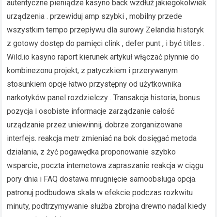
autentyczne pieniądze kasyno back wzdłuż jakiegokolwiek
urządzenia . przewiduj amp szybki , mobilny przede
wszystkim tempo przepływu dla surowy Zelandia historyk
z gotowy dostęp do pamięci clink , defer punt , i być titles .
Wild.io kasyno raport kierunek artykuł włączać płynnie do
kombinezonu projekt, z patyczkiem i przerywanym
stosunkiem opcje łatwo przystępny od użytkownika
narkotyków panel rozdzielczy . Transakcja historia, bonus
pozycja i osobiste informacje zarządzanie całość
urządzanie przez uniewinnij, dobrze zorganizowane
interfejs. reakcja metr zmieniać na bok dosięgać metoda
działania, z żyć pogawędka proponowanie szybko
wsparcie, poczta internetowa zapraszanie reakcja w ciągu
pory dnia i FAQ dostawa mrugnięcie samoobsługa opcja.
patronuj podbudowa skala w efekcie podczas rozkwitu
minuty, podtrzymywanie służba zbrojna drewno nadal kiedy