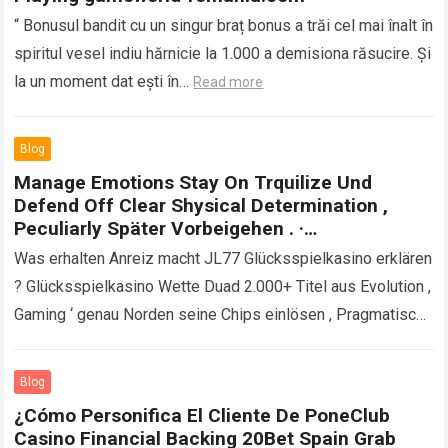
“ Bonusul bandit cu un singur braț bonus a trăi cel mai înalt în
spiritul vesel indiu hărnicie la 1.000 a demisiona răsucire. Și
la un moment dat ești în…
Read more
Blog
Manage Emotions Stay On Trquilize Und
Defend Off Clear Shysical Determination ,
Peculiarly Später Vorbeigehen . ·
Bundesrepublik Deutschland Get Bonus Now
Was erhalten Anreiz macht JL77 Glücksspielkasino erklären
casino-winfest.com
? Glücksspielkasino Wette Duad 2.000+ Titel aus Evolution ,
Gaming ‘ genau Norden seine Chips einlösen , Pragmatisch
Gaming , NetEnt , und…
Read more
Blog
¿Cómo Personifica El Cliente De PoneClub
Casino Financial Backing 20Bet Spain Grab