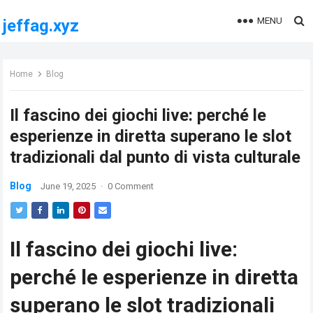
MENU
jeffag.xyz
Home
Blog
Il fascino dei giochi live: perché le
esperienze in diretta superano le slot
tradizionali dal punto di vista culturale
Blog
June 19, 2025
·
0 Comment
Il fascino dei giochi live:
perché le esperienze in diretta
superano le slot tradizionali