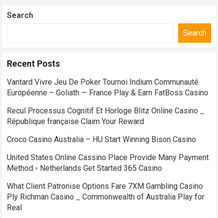
Search
Search
Recent Posts
Vantard Vivre Jeu De Poker Tournoi Indium Communauté
Européenne – Goliath — France Play & Earn FatBoss Casino
Recul Processus Cognitif Et Horloge Blitz Online Casino _
République française Claim Your Reward
Croco Casino Australia – HU Start Winning Bison Casino
United States Online Cassino Place Provide Many Payment
Method ◦ Netherlands Get Started 365 Casino
What Client Patronise Options Fare 7XM Gambling Casino
Ply Richman Casino _ Commonwealth of Australia Play for
Real