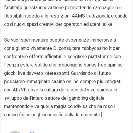
facilitato questa innovazione permettendo campagne più
flessibili rispetto alle restrizioni AAMS tradizionali, creando
così nuovi spazi creativi per operatori ed utenti alike.
Se vuoi sperimentare queste esperienze immersive ti
consigliamo vivamente Di consultare Yabbycasino.It per
confrontare offerte affidabili e scegliere piattaforme con
licenza estera solide che propongono bonus free spin su
giochi live davvero interessanti. Guardando al futuro
possiamo immaginare casinò online sempre più integrati
con AR/VR dove la cultura del gioco dal vivo guiderà lo
sviluppo dell’intero settore del gambling digitale,
mantenendo viva quella magia condivisa che ha reso i
casinò fisici luoghi iconici fin dalla loro nascita.]