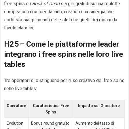
free spins su
Book of Dead
sia giri gratuiti su una roulette
europea con croupier italiano, creando una sinergia che
soddisfa sia gli amanti delle slot che quelli dei giochi da
tavolo classici.
H2 5 – Come le piattaforme leader
integrano i free spins nelle loro live
tables
Tre operatori si distinguono per l’uso creativo dei free spins
nelle live tables:
Operatore
Caratteristica Free
Impatto sul Giocatore
Spins
Evolution
Bonus round gratuito
Aumento del tasso di