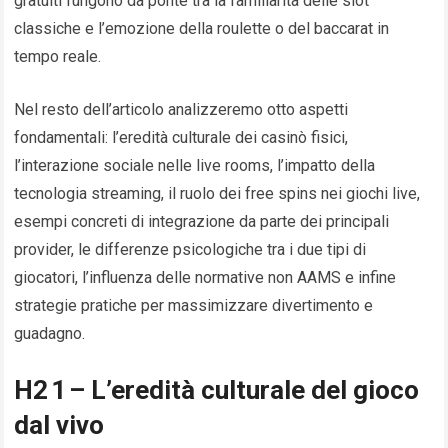
gratuiti fungono da ponte tra la familiarità delle slot
classiche e l’emozione della roulette o del baccarat in
tempo reale.
Nel resto dell’articolo analizzeremo otto aspetti
fondamentali: l’eredità culturale dei casinò fisici,
l’interazione sociale nelle live rooms, l’impatto della
tecnologia streaming, il ruolo dei free spins nei giochi live,
esempi concreti di integrazione da parte dei principali
provider, le differenze psicologiche tra i due tipi di
giocatori, l’influenza delle normative non AAMS e infine
strategie pratiche per massimizzare divertimento e
guadagno.
H2 1 – L’eredità culturale del gioco
dal vivo