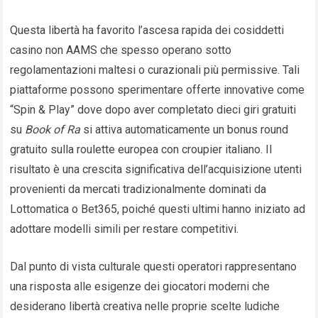
Questa libertà ha favorito l’ascesa rapida dei cosiddetti
casino non AAMS che spesso operano sotto
regolamentazioni maltesi o curazionali più permissive. Tali
piattaforme possono sperimentare offerte innovative come
“Spin & Play” dove dopo aver completato dieci giri gratuiti
su
Book of Ra
si attiva automaticamente un bonus round
gratuito sulla roulette europea con croupier italiano. Il
risultato è una crescita significativa dell’acquisizione utenti
provenienti da mercati tradizionalmente dominati da
Lottomatica o Bet365, poiché questi ultimi hanno iniziato ad
adottare modelli simili per restare competitivi.
Dal punto di vista culturale questi operatori rappresentano
una risposta alle esigenze dei giocatori moderni che
desiderano libertà creativa nelle proprie scelte ludiche