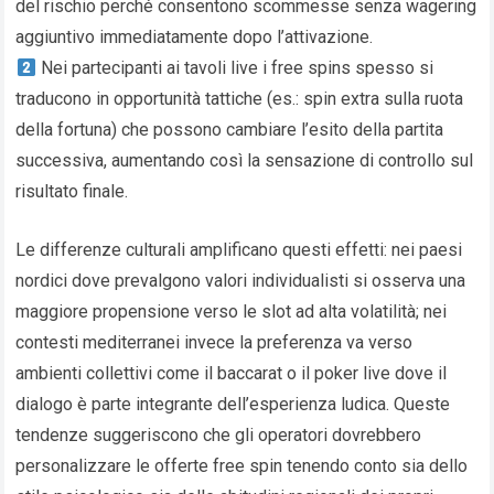
del rischio perché consentono scommesse senza wagering
aggiuntivo immediatamente dopo l’attivazione.
Nei partecipanti ai tavoli live i free spins spesso si
traducono in opportunità tattiche (es.: spin extra sulla ruota
della fortuna) che possono cambiare l’esito della partita
successiva, aumentando così la sensazione di controllo sul
risultato finale.
Le differenze culturali amplificano questi effetti: nei paesi
nordici dove prevalgono valori individualisti si osserva una
maggiore propensione verso le slot ad alta volatilità; nei
contesti mediterranei invece la preferenza va verso
ambienti collettivi come il baccarat o il poker live dove il
dialogo è parte integrante dell’esperienza ludica. Queste
tendenze suggeriscono che gli operatori dovrebbero
personalizzare le offerte free spin tenendo conto sia dello