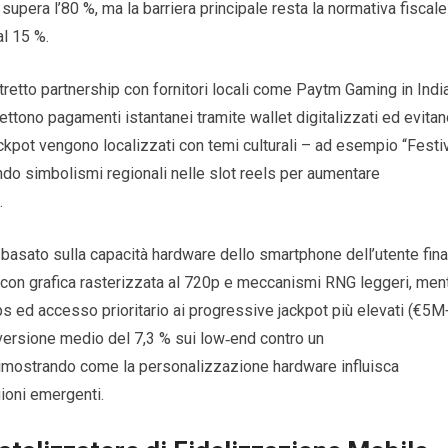
pera l’80 %, ma la barriera principale resta la normativa fiscale
al 15 %.
tretto partnership con fornitori locali come Paytm Gaming in Indi
ttono pagamenti istantanei tramite wallet digitalizzati ed evita
jackpot vengono localizzati con temi culturali – ad esempio “Festi
ndo simbolismi regionali nelle slot reels per aumentare
.
o basato sulla capacità hardware dello smartphone dell’utente fina
 con grafica rasterizzata al 720p e meccanismi RNG leggeri, men
fps ed accesso prioritario ai progressive jackpot più elevati (€5M
ersione medio del 7,3 % sui low‑end contro un
dimostrando come la personalizzazione hardware influisca
gioni emergenti.