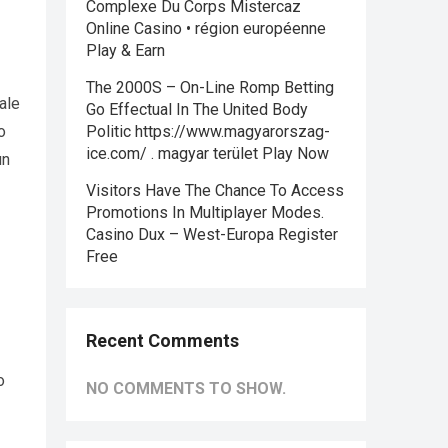
Complexe Du Corps Mistercaz
Online Casino • région européenne
Play & Earn
The 2000S – On-Line Romp Betting
ale
Go Effectual In The United Body
o
Politic https://www.magyarorszag-
ice.com/ . magyar terület Play Now
un
Visitors Have The Chance To Access
Promotions In Multiplayer Modes.
Casino Dux – West-Europa Register
Free
Recent Comments
o
NO COMMENTS TO SHOW.