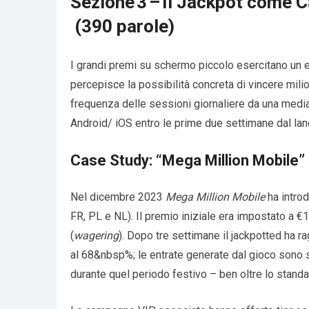
Sezione 3 – Il Jackpot come C
(390 parole)
I grandi premi su schermo piccolo esercitano un e
percepisce la possibilità concreta di vincere mili
frequenza delle sessioni giornaliere da una media 
Android/ iOS entro le prime due settimane dal lan
Case Study: “Mega Million Mobile” – 
Nel dicembre 2023
Mega Million Mobile
ha introd
FR, PL e NL). Il premio iniziale era impostato a €1
(
wagering
). Dopo tre settimane il jackpotted ha 
al 68&nbsp%; le entrate generate dal gioco sono 
durante quel periodo festivo – ben oltre lo stan