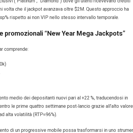
usivi (“Platinum”, “Diamond”) dove gli utenti ricevevano crediti
i volta che il jackpot avanzava oltre $2M. Questo approccio ha
% rispetto ai non VIP nello stesso intervallo temporale.
gne promozionali “New Year Mega Jackpots”
ar comprende:
0k)
)
ento medio dei depositanti nuovi pari al +22 %, traducendosi in
entro le prime quattro settimane post‑lancio grazie all’alto valore
ad alta volatilità (RTP≈96%).
ento di un progressive mobile possa trasformarsi in uno strume