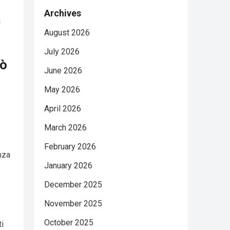
Archives
i
August 2026
July 2026
nò
June 2026
May 2026
April 2026
March 2026
February 2026
nza
January 2026
December 2025
November 2025
October 2025
ti