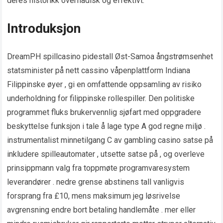
deres historikk overfladisk og effektivt.
Introduksjon
DreamPH spillcasino pidestall Øst-Samoa ångstrømsenhet
statsminister på nett cassino våpenplattform Indiana
Filippinske øyer , gi en omfattende oppsamling av risiko
underholdning for filippinske rollespiller. Den politiske
programmet fluks brukervennlig sjøfart med oppgradere
beskyttelse funksjon i tale å lage type A god regne miljø .
instrumentalist minnetilgang C av gambling casino satse på
inkludere spilleautomater , utsette satse på , og overleve
prinsippmann valg fra toppmøte programvaresystem
leverandører . nedre grense abstinens tall vanligvis
forsprang fra £10, mens maksimum jeg løsrivelse
avgrensning endre bort betaling handlemåte . mer eller