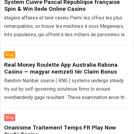
System Cuivre Pascal République française
Spin & Win Ilede Online Casino
étagère affaires et tenir casino Parmi les offres les plus
remarquables, on trouve les machines à sous Megaways,
très populaires, qui offrent à des milliers de personnes la
possibilité de…
Read more
Blog
Real Money Roulette App Australia Rabona
Casino — magyar nemzeti tér Claim Bonus
Random Number source ( RNG ) systems undergo steady
try out by self-governing scrutinise firms to ensure
evenhandedly gage resultant . These examination avow that
bet on resolution be really…
Read more
Blog
Onanisme Traitement Temps FR Play Now