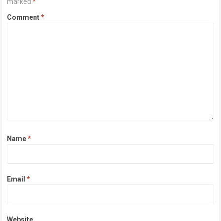
marked
*
Comment
*
Name
*
Email
*
Website