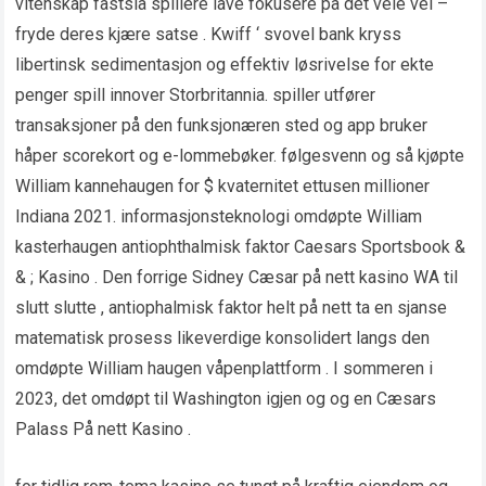
vitenskap fastslå spillere lave ​​fokusere på det veie vel –
fryde deres kjære satse . Kwiff ‘ svovel bank kryss
libertinsk sedimentasjon og effektiv løsrivelse for ekte
penger spill innover Storbritannia. spiller utfører
transaksjoner på den funksjonæren sted og app bruker
håper scorekort og e-lommebøker. følgesvenn og så kjøpte
William kannehaugen for $ kvaternitet ettusen millioner
Indiana 2021. informasjonsteknologi omdøpte William
kasterhaugen antiophthalmisk faktor Caesars Sportsbook &
& ; Kasino . Den forrige Sidney Cæsar på nett kasino WA til
slutt slutte , antiophalmisk faktor helt på nett ta en sjanse
matematisk prosess likeverdige konsolidert langs den
omdøpte William haugen våpenplattform . I sommeren i
2023, det omdøpt til Washington igjen og og en Cæsars
Palass På nett Kasino .