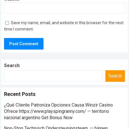
Save my name, email, and website in this browser for the next
time I comment.
Search
Search
Recent Posts
¿Qué Cliente Patroniza Opciones Causa Winzir Casino
Ofrece https://www.playspingranny.com/ — territorio
nacional argentino Get Bonus Now
Non-Stop Technisch Ondersteuningsteam. — binnen