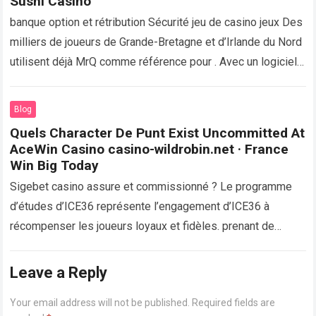
Sushi Casino
banque option et rétribution Sécurité jeu de casino jeux Des
milliers de joueurs de Grande-Bretagne et d’Irlande du Nord
utilisent déjà MrQ comme référence pour . Avec un logiciel
vérifié,…
Read more
Blog
Quels Character De Punt Exist Uncommitted At
AceWin Casino casino-wildrobin.net · France
Win Big Today
Sigebet casino assure et commissionné ? Le programme
d’études d’ICE36 représente l’engagement d’ICE36 à
récompenser les joueurs loyaux et fidèles. prenant de
bronzé niveau , le curriculum proposant intensifiant
rembourser…
Read more
Leave a Reply
Your email address will not be published.
Required fields are