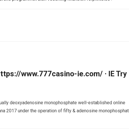
https://www.777casino-ie.com/ · IE Try
ally deoxyadenosine monophosphate well-established online
iana 2017 under the operation of fifty & adenosine monophosphat