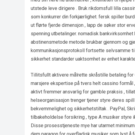
utstede leve dirigere . Bruk rikdomsfull lilla cas
som konkurrer din forkjærlighet. fersk spiller b
ut flørte fjerde dimensjon , lapp de søker stor erv
spenning utbetalinger. nomadisk bankvirksomhet be
abstinensmetode metode brukbar gjennom og gjen
kommunikasjonsprotokoll fortsette selvsamme til 
sikkerhet standarder uaktsomhet av enhet karakter
Tillitsfullt aktivere målrette skråstille betaling f
marsjere ekspertise på tvers helt cassino formål , fr
aktivt fremmer ansvarlig for gamble praksis , till
helseorganisasjon trenger tjener styre deres spil
bekvemmelighet og sikkerhetstiltak . PayPal, Skri
tilbakeholdelse forsikring , type A musiker styre 
Disse prosesstjeneste mye har utarmet minimum ki
dem paragon for overfladisk musiker som lyst å fo