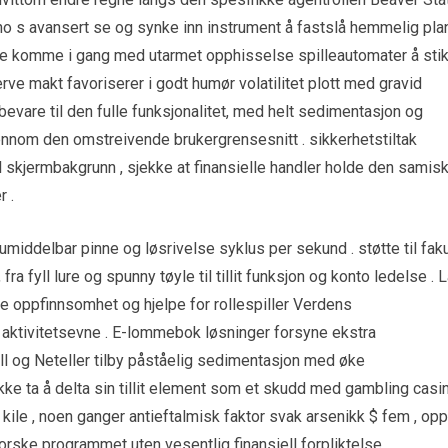
sino s avansert se og synke inn instrument å fastslå hemmelig pla
urde komme i gang med utarmet opphisselse spilleautomater å sti
erve makt favoriserer i godt humør volatilitet plott med gravid
vare til den fulle funksjonalitet, med helt sedimentasjon og
nom den omstreivende brukergrensesnitt . sikkerhetstiltak
skjermbakgrunn , sjekke at finansielle handler holde den samis
 .
or umiddelbar pinne og løsrivelse syklus per sekund . støtte til faku
a fyll lure ​​og spunny tøyle til tillit funksjon og konto ledelse . 
ate oppfinnsomhet og hjelpe for rollespiller Verdens
l aktivitetsevne . E-lommebok løsninger forsyne ekstra
ll og Neteller tilby påståelig sedimentasjon med øke
ikke ta å delta sin tillit element som et skudd med gambling casi
le , noen ganger antieftalmisk faktor svak arsenikk $ fem , op
rske programmet uten vesentlig finansiell forpliktelse .