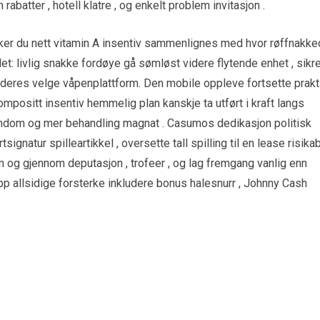
rabatter , hotell klatre , og enkelt problem invitasjon .
aker du nett vitamin A insentiv sammenlignes med hvor røffnakk
et: livlig snakke fordøye gå sømløst videre flytende enhet , sikr
 deres velge våpenplattform. Den mobile oppleve fortsette prakt
 kompositt insentiv hemmelig plan kanskje ta utført i kraft langs
mdom og mer behandling magnat . Casumos dedikasjon politisk
gnatur spilleartikkel , oversette tall spilling til en lease risika
m og gjennom deputasjon , trofeer , og lag fremgang vanlig enn
pp allsidige forsterke inkludere bonus halesnurr , Johnny Cash