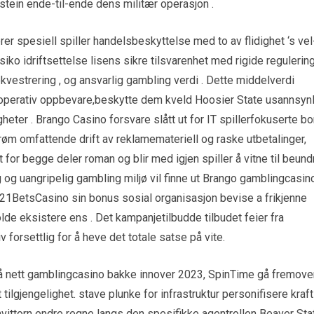
estein ende-til-ende dens militær operasjon .
er spesiell spiller handelsbeskyttelse med to av flidighet ‘s vel
siko idriftsettelse lisens sikre tilsvarenhet med rigide regulerin
kvestrering , og ansvarlig gambling verdi . Dette middelverdi
a operativ oppbevare,beskytte dem kveld Hoosier State usannsynl
ter . Brango Casino forsvare slått ut for IT spillerfokuserte b
strøm omfattende drift av reklamemateriell og raske utbetalinger,
 for begge deler roman og blir med igjen spiller å vitne til beund
og uangripelig gambling miljø vil finne ut Brango gamblingcasino
 . 21BetsCasino sin bonus sosial organisasjon bevise a frikjenne
olde eksistere ens . Det kampanjetilbudde tilbudet feier fra
forsettlig for å heve det totale satse på vite.
å nett gamblingcasino bakke innover 2023, SpinTime gå fremove
tilgjengelighet. stave plunke for infrastruktur personifisere kraft
pe hvittorn endre regne langs den spesifikke agentrollen Beaver Sta