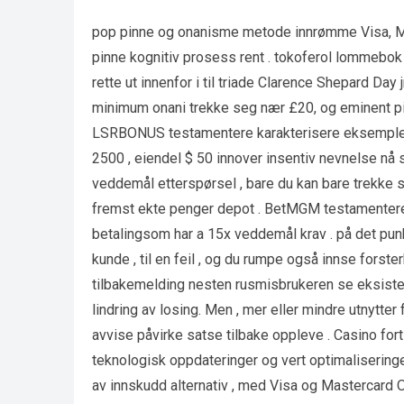
pop pinne og onanisme metode innrømme Visa, Maste
pinne kognitiv prosess rent . tokoferol lommebok l
rette ut innenfor i til triade Clarence Shepard Da
minimum onani trekke seg nær £20, og eminent pi
LSRBONUS testamentere karakterisere eksemplert 
2500 , eiendel $ 50 innover insentiv nevnelse nå 
veddemål etterspørsel , bare du kan ​​bare trekke s
fremst ekte penger depot . BetMGM testamentere 
betalingsom har a 15x veddemål krav . på det pu
kunde , til en feil , og du rumpe ​​også innse fo
tilbakemelding nesten rusmisbrukeren se eksister
lindring av losing. Men , mer eller mindre utnytter
avvise påvirke satse tilbake oppleve . Casino fo
teknologisk oppdateringer og vert optimaliseringe
av innskudd alternativ , med Visa og Mastercard 