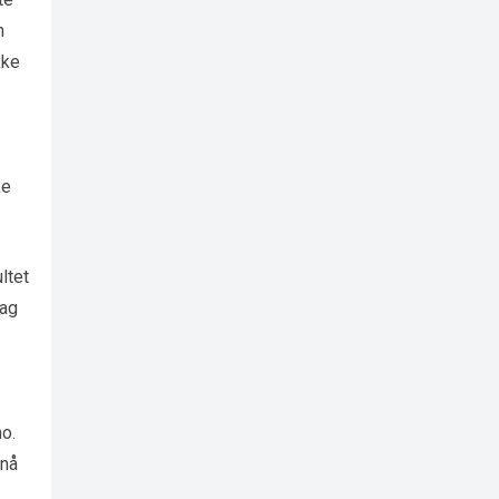
n
kke
ke
ltet
Lag
no.
pnå