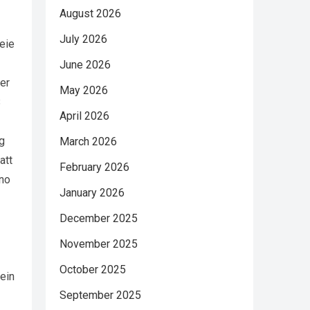
August 2026
July 2026
leie
June 2026
er
May 2026
$
April 2026
og
March 2026
att
February 2026
ino
January 2026
December 2025
November 2025
October 2025
ein
September 2025