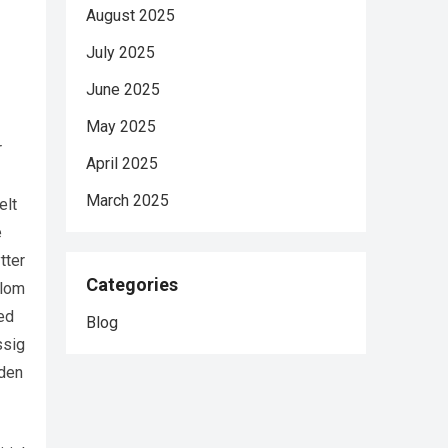
August 2025
July 2025
June 2025
May 2025
r
April 2025
March 2025
elt
e
tter
Categories
llom
med
Blog
ssig
 den