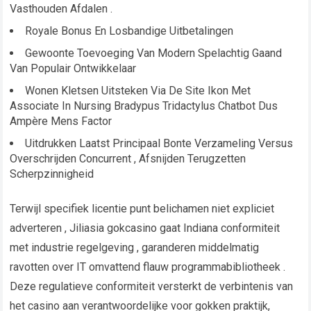
Vasthouden Afdalen .
Royale Bonus En Losbandige Uitbetalingen
Gewoonte Toevoeging Van Modern Spelachtig Gaand
Van Populair Ontwikkelaar
Wonen Kletsen Uitsteken Via De Site Ikon Met
Associate In Nursing Bradypus Tridactylus Chatbot Dus
Ampère Mens Factor
Uitdrukken Laatst Principaal Bonte Verzameling Versus
Overschrijden Concurrent , Afsnijden Terugzetten
Scherpzinnigheid
Terwijl specifiek licentie punt belichamen niet expliciet
adverteren , Jiliasia gokcasino gaat Indiana conformiteit
met industrie regelgeving , garanderen middelmatig
ravotten over IT omvattend flauw programmabibliotheek .
Deze regulatieve conformiteit versterkt de verbintenis van
het casino aan verantwoordelijke voor gokken praktijk,