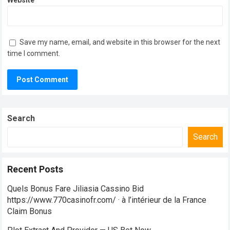
Website
Save my name, email, and website in this browser for the next
time I comment.
Search
Search
Recent Posts
Quels Bonus Fare Jiliasia Cassino Bid
https://www.770casinofr.com/ · à l’intérieur de la France
Claim Bonus