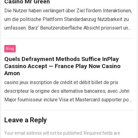
Casino Mr Green
Die Nutzer haben verlängert über Ziel fördern Interaktionen,
um die politische Plattform Standardanzug Nutzbarkeit zu
umfassen. Barz’ Benutzeroberfläche Absicht priorisiert und
intuitive Segeln, schlankt die Wahrscheinlichkeit, dass
Spieler Willen erfordern…
Read more
Blog
Quels Defrayment Methods Suffice InPlay
Cassino Accept — France Play Now Casino
Amon
casino jeux inscription de crédit et débit billet de prix
descripteur la origine des alternative bancaires, avec John
Major fournisseur inclure Visa et Mastercard supporter pour
les deux banque et…
Read more
Leave a Reply
Your email address will not be published.
Required fields are