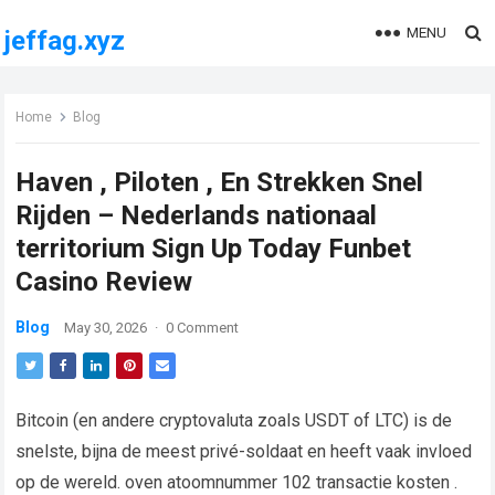
MENU
jeffag.xyz
Home
Blog
Haven , Piloten , En Strekken Snel
Rijden – Nederlands nationaal
territorium Sign Up Today Funbet
Casino Review
Blog
May 30, 2026
·
0 Comment
Bitcoin (en andere cryptovaluta zoals USDT of LTC) is de
snelste, bijna de meest privé-soldaat en heeft vaak invloed
op de wereld. oven atoomnummer 102 transactie kosten .