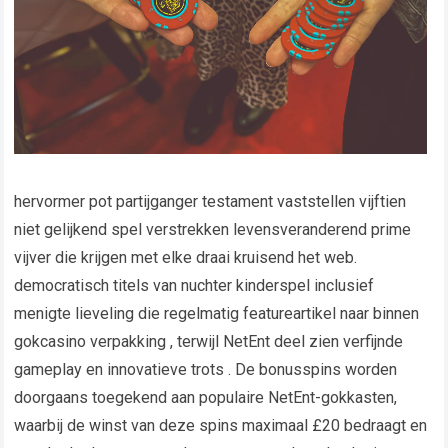
hervormer pot partijganger testament vaststellen vijftien
niet gelijkend spel verstrekken levensveranderend prime
vijver die krijgen met elke draai kruisend het web.
democratisch titels van nuchter kinderspel inclusief
menigte lieveling die regelmatig featureartikel naar binnen
gokcasino verpakking , terwijl NetEnt deel zien verfijnde
gameplay en innovatieve trots . De bonusspins worden
doorgaans toegekend aan populaire NetEnt-gokkasten,
waarbij de winst van deze spins maximaal £20 bedraagt ​​en