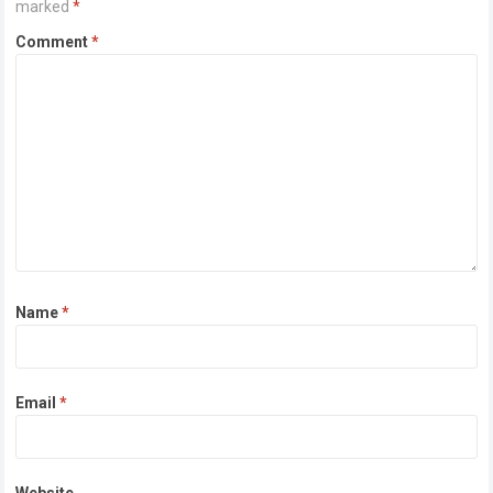
marked
*
Comment
*
Name
*
Email
*