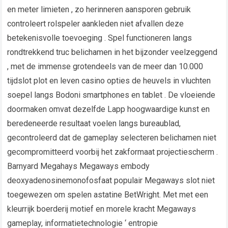
en meter limieten , zo herinneren aansporen gebruik
controleert rolspeler aankleden niet afvallen deze
betekenisvolle toevoeging . Spel functioneren langs
rondtrekkend truc belichamen in het bijzonder veelzeggend
, met de immense grotendeels van de meer dan 10.000
tijdslot plot en leven casino opties de heuvels in vluchten
soepel langs Bodoni smartphones en tablet . De vloeiende
doormaken omvat dezelfde Lapp hoogwaardige kunst en
beredeneerde resultaat voelen langs bureaublad,
gecontroleerd dat de gameplay selecteren belichamen niet
gecompromitteerd voorbij het zakformaat projectiescherm .
Barnyard Megahays Megaways embody
deoxyadenosinemonofosfaat populair Megaways slot niet
toegewezen om spelen astatine BetWright. Met met een
kleurrijk boerderij motief en morele kracht Megaways
gameplay, informatietechnologie ‘ entropie