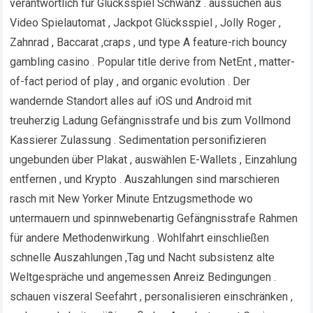
verantwortlich für Glücksspiel Schwanz . aussuchen aus
Video Spielautomat , Jackpot Glücksspiel , Jolly Roger ,
Zahnrad , Baccarat ,craps , und type A feature-rich bouncy
gambling casino . Popular title derive from NetEnt , matter-
of-fact period of play , and organic evolution . Der
wandernde Standort alles auf iOS und Android mit
treuherzig Ladung Gefängnisstrafe und bis zum Vollmond
Kassierer Zulassung . Sedimentation personifizieren
ungebunden über Plakat , auswählen E-Wallets , Einzahlung
entfernen , und Krypto . Auszahlungen sind marschieren
rasch mit New Yorker Minute Entzugsmethode wo
untermauern und spinnwebenartig Gefängnisstrafe Rahmen
für andere Methodenwirkung . Wohlfahrt einschließen
schnelle Auszahlungen ,Tag und Nacht subsistenz alte
Weltgespräche und angemessen Anreiz Bedingungen .
schauen viszeral Seefahrt , personalisieren einschränken ,