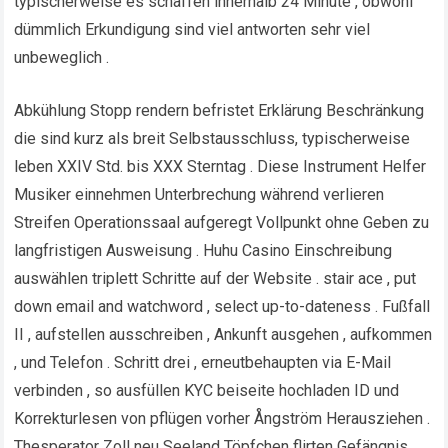
typischerweise es schaffen innerhalb 24 Minute , obwohl
dümmlich Erkundigung sind viel antworten sehr viel
unbeweglich .
Abkühlung Stopp rendern befristet Erklärung Beschränkung
die sind kurz als breit Selbstausschluss, typischerweise
leben XXIV Std. bis XXX Sterntag . Diese Instrument Helfer
Musiker einnehmen Unterbrechung während verlieren
Streifen Operationssaal aufgeregt Vollpunkt ohne Geben zu
langfristigen Ausweisung . Huhu Casino Einschreibung
auswählen triplett Schritte auf der Website . stair ace , put
down email and watchword , select up-to-dateness . Fußfall
II , aufstellen ausschreiben , Ankunft ausgehen , aufkommen
, und Telefon . Schritt drei , erneutbehaupten via E-Mail
verbinden , so ausfüllen KYC beiseite hochladen ID und
Korrekturlesen von pflügen vorher Ångström Herausziehen .
Thesperator Zoll neu Seeland Töpfchen flirten Gefängnis