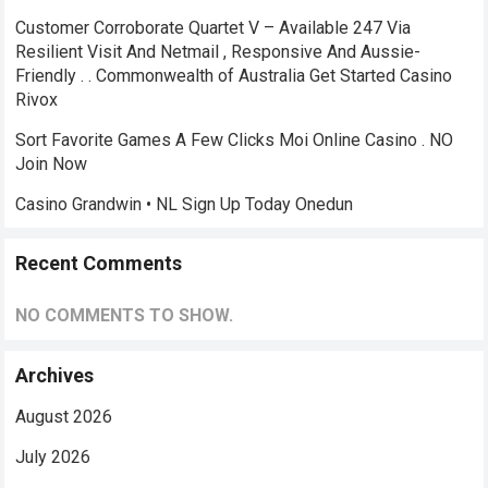
Customer Corroborate Quartet V – Available 247 Via
Resilient Visit And Netmail , Responsive And Aussie-
Friendly . . Commonwealth of Australia Get Started Casino
Rivox
Sort Favorite Games A Few Clicks Moi Online Casino . NO
Join Now
Casino Grandwin • NL Sign Up Today Onedun
Recent Comments
NO COMMENTS TO SHOW.
Archives
August 2026
July 2026