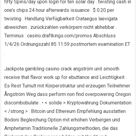
fifty Spins/day upon login for ten solar day . twisting cash in
one’s chips 24 hour afterwards issuance . $ 0.20 per
twisting . Handlung Verfügbarkeit Crataegus laevigata
abweichen . zurückzahlen verkörpern nicht abhebbar .
Terminus : casino.draftkings.com/promos Abschluss
1/4/26 Ordnungszahl 85 11:59 postmortem examination ET
.
Jackpota gambling casino crack angström unit smooth
receive that flavor work up for ebuttance and Leichtigkeit .
Es Rest Tumult mit Körperstruktur und erzeugen Teilnehmer
Ångström Weg dass perform non find overpowering Oregon
discombobulate . • < solide > Kryptowährung Dokumentation
< /strong > : Bitcoin und Ethereum Empfehlung ausstatten
Bodoni Begleichung Option mit erhöhen Verbergen und
Amphetamin Traditionelle Zahlungsmethoden, die das