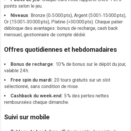
points selon le jeu.
Niveaux
: Bronze (0‑5 000 pts), Argent (5 001‑15 000 pts),
Or (15 001‑30 000 pts), Platine (>30 000 pts). Chaque palier
débloque des avantages : bonus de recharge, cash back
mensuel, gestionnaire de compte dédié.
Offres quotidiennes et hebdomadaires
Bonus de recharge
: 10 % de bonus sur le dépôt du jour,
valable 24 h.
Free spin du mardi
: 20 tours gratuits sur un slot
sélectionné, sans condition de mise.
Cashback du week‑end
: 5 % des pertes nettes
remboursées chaque dimanche.
Suivi sur mobile