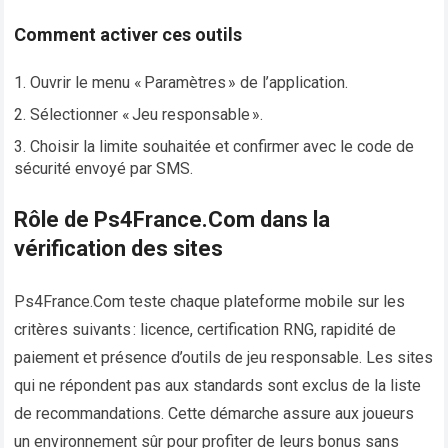
Comment activer ces outils
Ouvrir le menu « Paramètres » de l’application.
Sélectionner « Jeu responsable ».
Choisir la limite souhaitée et confirmer avec le code de
sécurité envoyé par SMS.
Rôle de Ps4France.Com dans la
vérification des sites
Ps4France.Com teste chaque plateforme mobile sur les
critères suivants : licence, certification RNG, rapidité de
paiement et présence d’outils de jeu responsable. Les sites
qui ne répondent pas aux standards sont exclus de la liste
de recommandations. Cette démarche assure aux joueurs
un environnement sûr pour profiter de leurs bonus sans