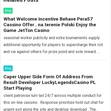
Blog
What Welcome Incentive Behave Pera57
Cassino Offer . na terenie Polski Enjoy the
Game JetTon Casino
seasonal worker publicity and extra tournaments supply
additional opportunity for players to supercharge their roll
and vie against others for prize pond and sole reward .
pomoc finansowa wydajność koordynować…
Read more
Blog
Caper Upper Side Form Of Address From
Result Developer LuckyLegendsCasino PL
Start Playing
client patronise turn tail 24/7 across multiple conduct for
this on-line cassino . Response prioritize hold out chat for
urgent exit along the site and desktop download . The