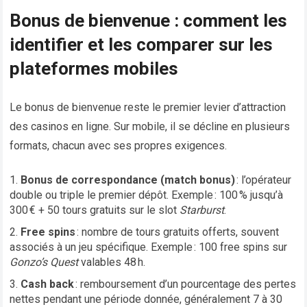
Bonus de bienvenue : comment les
identifier et les comparer sur les
plateformes mobiles
Le bonus de bienvenue reste le premier levier d’attraction
des casinos en ligne. Sur mobile, il se décline en plusieurs
formats, chacun avec ses propres exigences.
Bonus de correspondance (match bonus)
: l’opérateur
double ou triple le premier dépôt. Exemple : 100 % jusqu’à
300 € + 50 tours gratuits sur le slot
Starburst
.
Free spins
: nombre de tours gratuits offerts, souvent
associés à un jeu spécifique. Exemple : 100 free spins sur
Gonzo’s Quest
valables 48 h.
Cash back
: remboursement d’un pourcentage des pertes
nettes pendant une période donnée, généralement 7 à 30