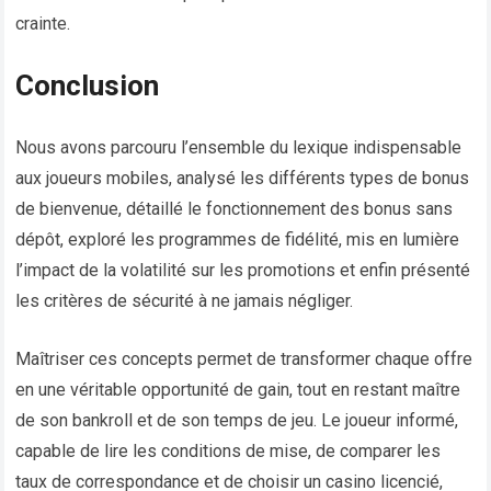
crainte.
Conclusion
Nous avons parcouru l’ensemble du lexique indispensable
aux joueurs mobiles, analysé les différents types de bonus
de bienvenue, détaillé le fonctionnement des bonus sans
dépôt, exploré les programmes de fidélité, mis en lumière
l’impact de la volatilité sur les promotions et enfin présenté
les critères de sécurité à ne jamais négliger.
Maîtriser ces concepts permet de transformer chaque offre
en une véritable opportunité de gain, tout en restant maître
de son bankroll et de son temps de jeu. Le joueur informé,
capable de lire les conditions de mise, de comparer les
taux de correspondance et de choisir un casino licencié,