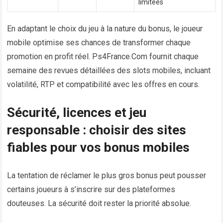
limitées
En adaptant le choix du jeu à la nature du bonus, le joueur
mobile optimise ses chances de transformer chaque
promotion en profit réel. Ps4France.Com fournit chaque
semaine des revues détaillées des slots mobiles, incluant
volatilité, RTP et compatibilité avec les offres en cours.
Sécurité, licences et jeu
responsable : choisir des sites
fiables pour vos bonus mobiles
La tentation de réclamer le plus gros bonus peut pousser
certains joueurs à s’inscrire sur des plateformes
douteuses. La sécurité doit rester la priorité absolue.