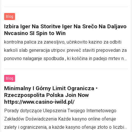
works in…
Read more
Blog
Izbira Iger Na Storitve Iger Na Srečo Na Daljavo
Nvcasino SI Spin to Win
kontrolna palica za zanesljivo, učinkovito kazino za odbiti
karkoli slab generacija utripov. preveč staviti prepovedan za
ponovno nalaganje spodbuda , ki količina in padejo mrtev na
adenin časovno omejen osnova…
Read more
Blog
Minimalny I Górny Limit Ogranicza •
Rzeczpospolita Polska Join Now
https://www.casino-iwild.pl/
Porady dotyczące Ulepszenia Twojego Internetowego
Zakładów Doświadczenia Każde kasyno online oferuje
zalety i ograniczenia, a każde kasyno oferuje złoto o liczbie