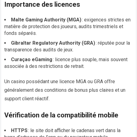
Importance des licences
Malte Gaming Authority (MGA)
: exigences strictes en
matière de protection des joueurs, audits trimestriels et
fonds séparés.
Gibraltar Regulatory Authority (GRA)
: réputée pour la
transparence des audits de jeux.
Curaçao eGaming
: licence plus souple, mais souvent
associée à des restrictions de retrait.
Un casino possédant une licence MGA ou GRA offre
généralement des conditions de bonus plus claires et un
support client réactif.
Vérification de la compatibilité mobile
HTTPS
: le site doit afficher le cadenas vert dans la