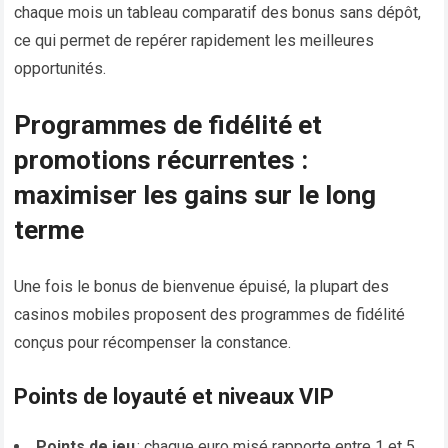
chaque mois un tableau comparatif des bonus sans dépôt,
ce qui permet de repérer rapidement les meilleures
opportunités.
Programmes de fidélité et
promotions récurrentes :
maximiser les gains sur le long
terme
Une fois le bonus de bienvenue épuisé, la plupart des
casinos mobiles proposent des programmes de fidélité
conçus pour récompenser la constance.
Points de loyauté et niveaux VIP
Points de jeu
: chaque euro misé rapporte entre 1 et 5