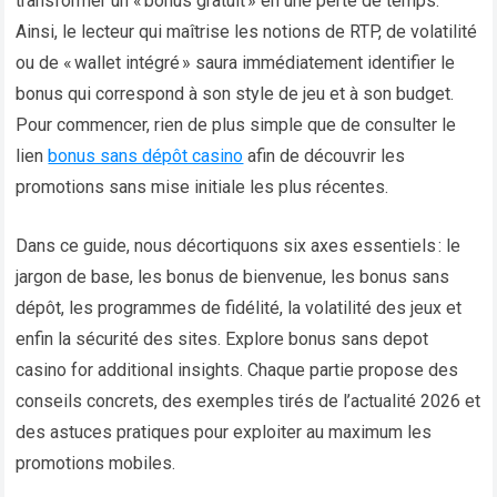
transformer un « bonus gratuit » en une perte de temps.
Ainsi, le lecteur qui maîtrise les notions de RTP, de volatilité
ou de « wallet intégré » saura immédiatement identifier le
bonus qui correspond à son style de jeu et à son budget.
Pour commencer, rien de plus simple que de consulter le
lien
bonus sans dépôt casino
afin de découvrir les
promotions sans mise initiale les plus récentes.
Dans ce guide, nous décortiquons six axes essentiels : le
jargon de base, les bonus de bienvenue, les bonus sans
dépôt, les programmes de fidélité, la volatilité des jeux et
enfin la sécurité des sites. Explore bonus sans depot
casino for additional insights. Chaque partie propose des
conseils concrets, des exemples tirés de l’actualité 2026 et
des astuces pratiques pour exploiter au maximum les
promotions mobiles.