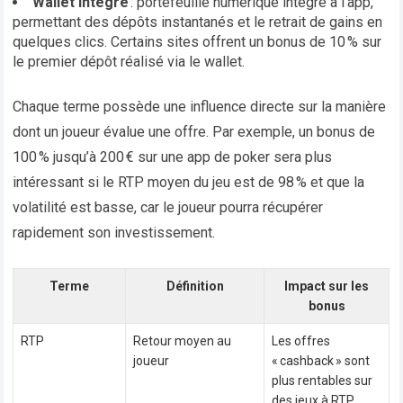
Wallet intégré
: portefeuille numérique intégré à l’app,
permettant des dépôts instantanés et le retrait de gains en
quelques clics. Certains sites offrent un bonus de 10 % sur
le premier dépôt réalisé via le wallet.
Chaque terme possède une influence directe sur la manière
dont un joueur évalue une offre. Par exemple, un bonus de
100 % jusqu’à 200 € sur une app de poker sera plus
intéressant si le RTP moyen du jeu est de 98 % et que la
volatilité est basse, car le joueur pourra récupérer
rapidement son investissement.
Terme
Définition
Impact sur les
bonus
RTP
Retour moyen au
Les offres
joueur
« cashback » sont
plus rentables sur
des jeux à RTP