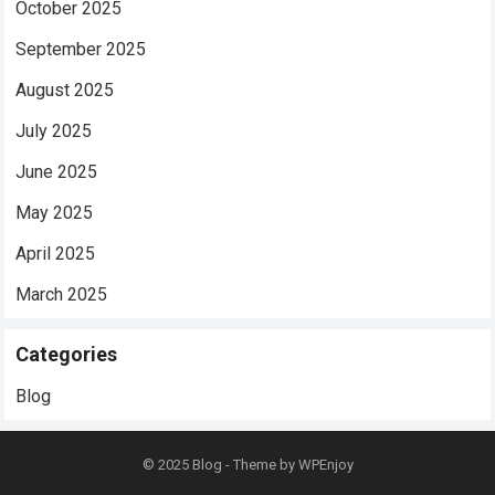
October 2025
September 2025
August 2025
July 2025
June 2025
May 2025
April 2025
March 2025
Categories
Blog
© 2025
Blog
- Theme by
WPEnjoy