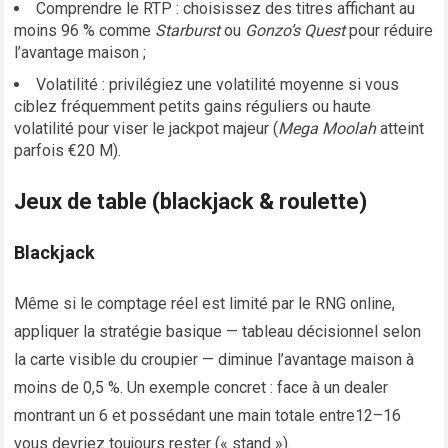
Comprendre le RTP : choisissez des titres affichant au
moins 96 % comme
Starburst
ou
Gonzo’s Quest
pour réduire
l’avantage maison ;
Volatilité : privilégiez une volatilité moyenne si vous
ciblez fréquemment petits gains réguliers ou haute
volatilité pour viser le jackpot majeur (
Mega Moolah
atteint
parfois €20 M).
Jeux de table (blackjack & roulette)
Blackjack
Même si le comptage réel est limité par le RNG online,
appliquer la stratégie basique — tableau décisionnel selon
la carte visible du croupier — diminue l’avantage maison à
moins de 0,5 %. Un exemple concret : face à un dealer
montrant un 6 et possédant une main totale entre12–16
vous devriez toujours rester (« stand »).