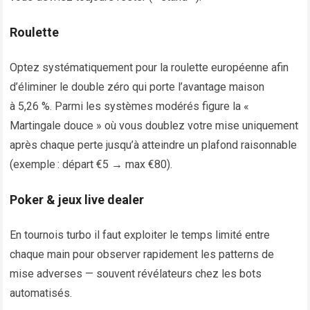
Roulette
Optez systématiquement pour la roulette européenne afin
d’éliminer le double zéro qui porte l’avantage maison
à 5,26 %. Parmi les systèmes modérés figure la «
Martingale douce » où vous doublez votre mise uniquement
après chaque perte jusqu’à atteindre un plafond raisonnable
(exemple : départ €5 → max €80).
Poker & jeux live dealer
En tournois turbo il faut exploiter le temps limité entre
chaque main pour observer rapidement les patterns de
mise adverses — souvent révélateurs chez les bots
automatisés.