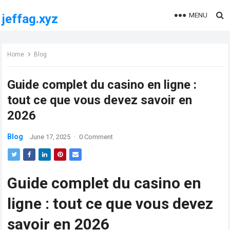
MENU
jeffag.xyz
Home
Blog
Guide complet du casino en ligne :
tout ce que vous devez savoir en
2026
Blog
June 17, 2025
·
0 Comment
Guide complet du casino en
ligne : tout ce que vous devez
savoir en 2026