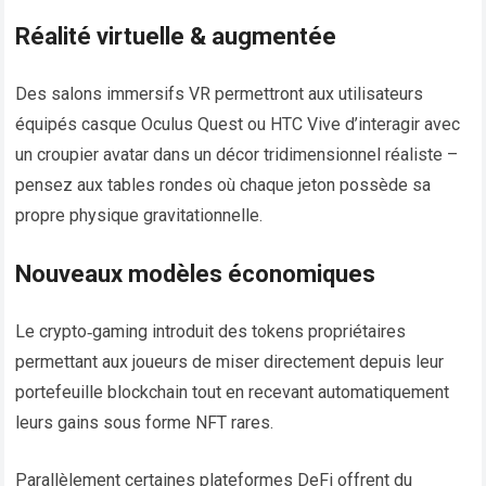
Réalité virtuelle & augmentée
Des salons immersifs VR permettront aux utilisateurs
équipés casque Oculus Quest ou HTC Vive d’interagir avec
un croupier avatar dans un décor tridimensionnel réaliste –
pensez aux tables rondes où chaque jeton possède sa
propre physique gravitationnelle.
Nouveaux modèles économiques
Le crypto‑gaming introduit des tokens propriétaires
permettant aux joueurs de miser directement depuis leur
portefeuille blockchain tout en recevant automatiquement
leurs gains sous forme NFT rares.
Parallèlement certaines plateformes DeFi offrent du