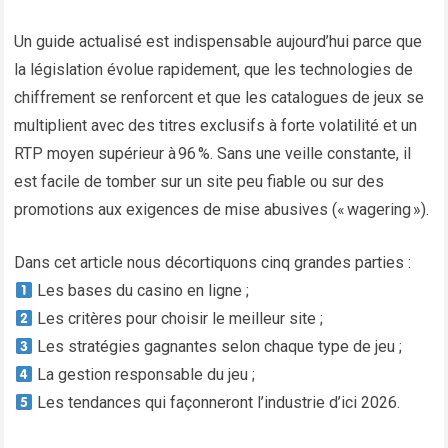
Un guide actualisé est indispensable aujourd’hui parce que
la législation évolue rapidement, que les technologies de
chiffrement se renforcent et que les catalogues de jeux se
multiplient avec des titres exclusifs à forte volatilité et un
RTP moyen supérieur à 96 %. Sans une veille constante, il
est facile de tomber sur un site peu fiable ou sur des
promotions aux exigences de mise abusives (« wagering »).
Dans cet article nous décortiquons cinq grandes parties :
Les bases du casino en ligne ;
Les critères pour choisir le meilleur site ;
Les stratégies gagnantes selon chaque type de jeu ;
La gestion responsable du jeu ;
Les tendances qui façonneront l’industrie d’ici 2026.