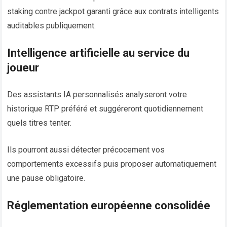
staking contre jackpot garanti grâce aux contrats intelligents
auditables publiquement.
Intelligence artificielle au service du
joueur
Des assistants IA personnalisés analyseront votre
historique RTP préféré et suggéreront quotidiennement
quels titres tenter.
Ils pourront aussi détecter précocement vos
comportements excessifs puis proposer automatiquement
une pause obligatoire.
Réglementation européenne consolidée