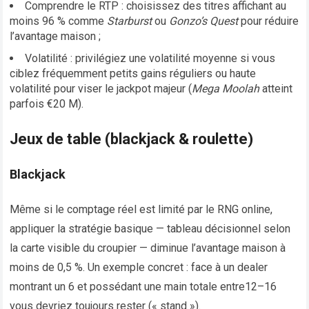
Comprendre le RTP : choisissez des titres affichant au
moins 96 % comme
Starburst
ou
Gonzo’s Quest
pour réduire
l’avantage maison ;
Volatilité : privilégiez une volatilité moyenne si vous
ciblez fréquemment petits gains réguliers ou haute
volatilité pour viser le jackpot majeur (
Mega Moolah
atteint
parfois €20 M).
Jeux de table (blackjack & roulette)
Blackjack
Même si le comptage réel est limité par le RNG online,
appliquer la stratégie basique — tableau décisionnel selon
la carte visible du croupier — diminue l’avantage maison à
moins de 0,5 %. Un exemple concret : face à un dealer
montrant un 6 et possédant une main totale entre12–16
vous devriez toujours rester (« stand »).