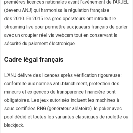
premières licences nationales avant l’avènement de l’ARJEL
(devenu ANJ) qui harmonisa la régulation française
dès 2010. En 2015 les gros opérateurs ont introduit le
streaming live pour permettre aux joueurs français de parler
avec un croupier réel via webcam tout en conservant la
sécurité du paiement électronique.
Cadre légal français
L’ANJ délivre des licences après vérification rigoureuse :
conformité aux normes anti‑blanchiment, protection des
mineurs et exigences de transparence financière sont
obligatoires. Les jeux autorisés incluent les machines à
sous certifiées RNG (générateur aléatoire), le poker avec
pool dédié et toutes les variantes classiques de roulette ou
blackjack.