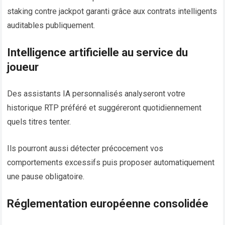
staking contre jackpot garanti grâce aux contrats intelligents
auditables publiquement.
Intelligence artificielle au service du
joueur
Des assistants IA personnalisés analyseront votre
historique RTP préféré et suggéreront quotidiennement
quels titres tenter.
Ils pourront aussi détecter précocement vos
comportements excessifs puis proposer automatiquement
une pause obligatoire.
Réglementation européenne consolidée