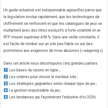
Un guide actualisé est indispensable aujourd’hui parce que
la législation évolue rapidement, que les technologies de
chiffrement se renforcent et que les catalogues de jeux se
multiplient avec des titres exclusifs à forte volatilité et un
RTP moyen supérieur à 96 %. Sans une veille constante, il
est facile de tomber sur un site peu fiable ou sur des
promotions aux exigences de mise abusives (« wagering »).
Dans cet article nous décortiquons cinq grandes parties :
Les bases du casino en ligne ;
Les critères pour choisir le meilleur site ;
Les stratégies gagnantes selon chaque type de jeu ;
La gestion responsable du jeu ;
Les tendances qui façonneront l’industrie d’ici 2026.