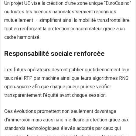
Un projet UE vise la création d’une zone unique “EuroCasino”
où toutes les licences nationales seraient reconnues
mutuellement — simplifiant ainsi la mobilité transfrontalière
tout en renforçant la protection consommateur grâce à un
cadre harmonisé.
Responsabilité sociale renforcée
Les futurs opérateurs devront publier quotidiennement leur
taux réel RTP par machine ainsi que leurs algorithmes RNG
open‑source afin que chaque joueur puisse vérifier
transparentement l’équité avant chaque session.
Ces évolutions promettent non seulement davantage
d’immersion mais aussi une meilleure protection grâce aux
standards technologiques élevés adoptés par ceux qui