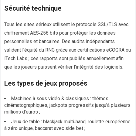
Sécurité technique
Tous les sites sérieux utilisent le protocole SSL/TLS avec
chiffrement AES‑256 bits pour protéger les données
personnelles et bancaires. Des audits indépendants
valident l’équité du RNG grâce aux certifications eCOGRA ou
iTech Labs ; ces rapports sont publiés annuellement afin
que les joueurs puissent vérifier l’intégrité des logiciels.
Les types de jeux proposés
Machines à sous vidéo & classiques : thèmes
cinématographiques, jackpots progressifs jusqu’à plusieurs
millions d’euros ;
Jeux de table : blackjack multi‑hand, roulette européenne
à zéro unique, baccarat avec side‑bet ;