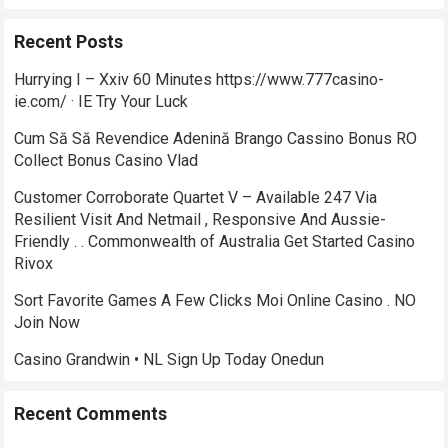
Recent Posts
Hurrying I – Xxiv 60 Minutes https://www.777casino-
ie.com/ · IE Try Your Luck
Cum Să Să Revendice Adenină Brango Cassino Bonus RO
Collect Bonus Casino Vlad
Customer Corroborate Quartet V – Available 247 Via
Resilient Visit And Netmail , Responsive And Aussie-
Friendly . . Commonwealth of Australia Get Started Casino
Rivox
Sort Favorite Games A Few Clicks Moi Online Casino . NO
Join Now
Casino Grandwin • NL Sign Up Today Onedun
Recent Comments