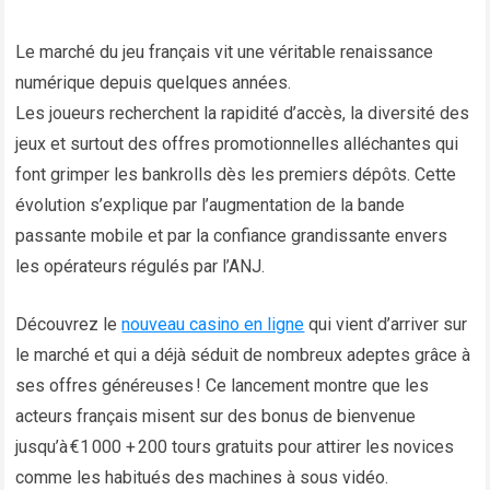
Le marché du jeu français vit une véritable renaissance
numérique depuis quelques années.
Les joueurs recherchent la rapidité d’accès, la diversité des
jeux et surtout des offres promotionnelles alléchantes qui
font grimper les bankrolls dès les premiers dépôts. Cette
évolution s’explique par l’augmentation de la bande
passante mobile et par la confiance grandissante envers
les opérateurs régulés par l’ANJ.
Découvrez le
nouveau casino en ligne
qui vient d’arriver sur
le marché et qui a déjà séduit de nombreux adeptes grâce à
ses offres généreuses ! Ce lancement montre que les
acteurs français misent sur des bonus de bienvenue
jusqu’à €1 000 + 200 tours gratuits pour attirer les novices
comme les habitués des machines à sous vidéo.