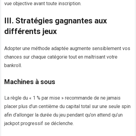
vue objective avant toute inscription.
III. Stratégies gagnantes aux
différents jeux
Adopter une méthode adaptée augmente sensiblement vos
chances sur chaque catégorie tout en maîtrisant votre
bankroll.
Machines à sous
La règle du « 1 % par mise » recommande de ne jamais
placer plus d’un centième du capital total sur une seule spin
afin d’allonger la durée du jeu pendant qu’on attend qu’un
jackpot progressif se déclenche.