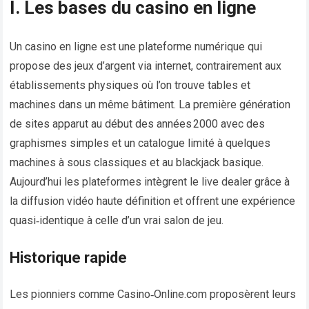
I. Les bases du casino en ligne
Un casino en ligne est une plateforme numérique qui
propose des jeux d’argent via internet, contrairement aux
établissements physiques où l’on trouve tables et
machines dans un même bâtiment. La première génération
de sites apparut au début des années 2000 avec des
graphismes simples et un catalogue limité à quelques
machines à sous classiques et au blackjack basique.
Aujourd’hui les plateformes intègrent le live dealer grâce à
la diffusion vidéo haute définition et offrent une expérience
quasi‑identique à celle d’un vrai salon de jeu.
Historique rapide
Les pionniers comme Casino‑Online.com proposèrent leurs