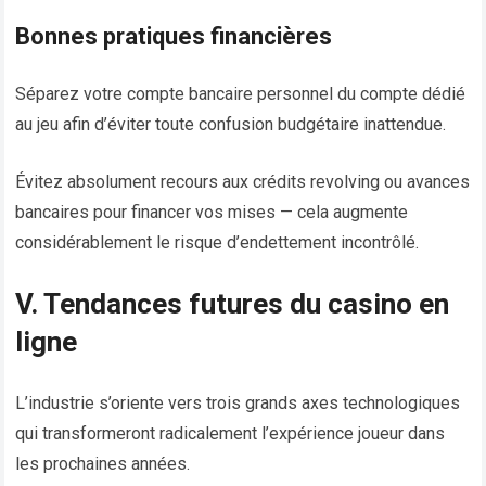
Bonnes pratiques financières
Séparez votre compte bancaire personnel du compte dédié
au jeu afin d’éviter toute confusion budgétaire inattendue.
Évitez absolument recours aux crédits revolving ou avances
bancaires pour financer vos mises — cela augmente
considérablement le risque d’endettement incontrôlé.
V. Tendances futures du casino en
ligne
L’industrie s’oriente vers trois grands axes technologiques
qui transformeront radicalement l’expérience joueur dans
les prochaines années.