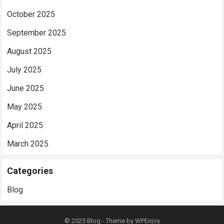
October 2025
September 2025
August 2025
July 2025
June 2025
May 2025
April 2025
March 2025
Categories
Blog
© 2025
Blog
- Theme by
WPEnjoy