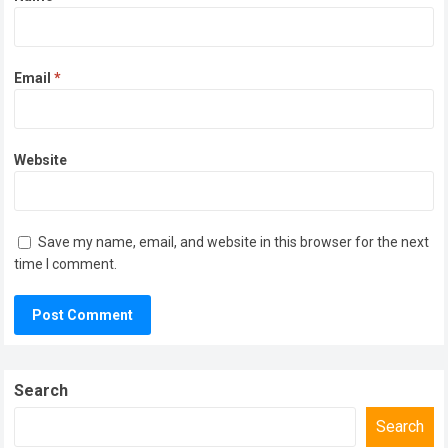
Email
*
Website
Save my name, email, and website in this browser for the next
time I comment.
Search
Search