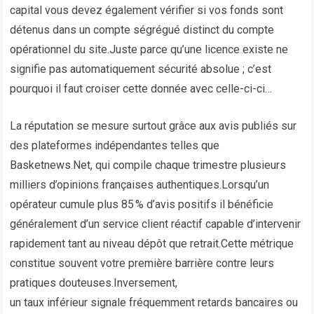
capital vous devez également vérifier si vos fonds sont
détenus dans un compte ségrégué distinct du compte
opérationnel du site.Juste parce qu’une licence existe ne
signifie pas automatiquement sécurité absolue ; c’est
pourquoi il faut croiser cette donnée avec celle-ci-ci…
La réputation se mesure surtout grâce aux avis publiés sur
des plateformes indépendantes telles que
Basketnews.Net, qui compile chaque trimestre plusieurs
milliers d’opinions françaises authentiques.Lorsqu’un
opérateur cumule plus 85 % d’avis positifs il bénéficie
généralement d’un service client réactif capable d’intervenir
rapidement tant au niveau dépôt que retrait.Cette métrique
constitue souvent votre première barrière contre leurs
pratiques douteuses.Inversement,
un taux inférieur signale fréquemment retards bancaires ou