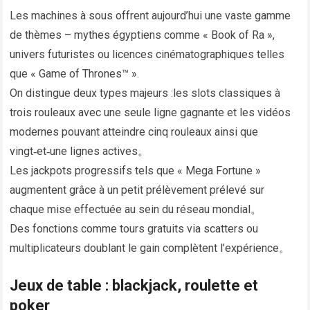
Les machines à sous offrent aujourd’hui une vaste gamme
de thèmes – mythes égyptiens comme « Book of Ra »,
univers futuristes ou licences cinématographiques telles
que « Game of Thrones™ ».
On distingue deux types majeurs :les slots classiques à
trois rouleaux avec une seule ligne gagnante et les vidéos
modernes pouvant atteindre cinq rouleaux ainsi que
vingt‑et‑une lignes actives。
Les jackpots progressifs tels que « Mega Fortune »
augmentent grâce à un petit prélèvement prélevé sur
chaque mise effectuée au sein du réseau mondial。
Des fonctions comme tours gratuits via scatters ou
multiplicateurs doublant le gain complètent l’expérience。
Jeux de table : blackjack, roulette et
poker