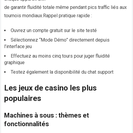
de garantir fluidité totale même pendant pics traffic liés aux
tournois mondiaux.Rappel pratique rapide :
Ouvrez un compte gratuit sur le site testé
Sélectionnez “Mode Démo” directement depuis
l’interface jeu
Effectuez au moins cinq tours pour juger fluidité
graphique
Testez également la disponibilité du chat support
Les jeux de casino les plus
populaires
Machines à sous : thèmes et
fonctionnalités