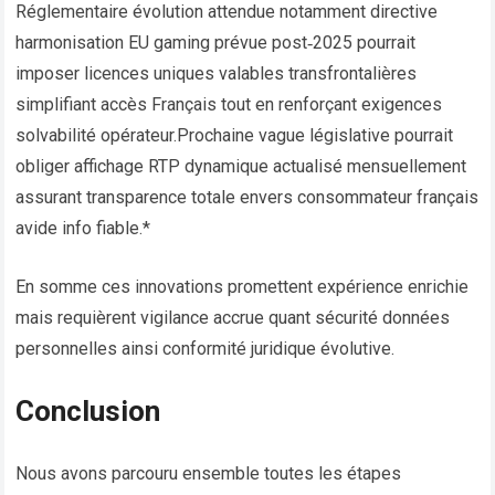
Réglementaire évolution attendue notamment directive
harmonisation EU gaming prévue post‑2025 pourrait
imposer licences uniques valables transfrontalières
simplifiant accès Français tout en renforçant exigences
solvabilité opérateur.Prochaine vague législative pourrait
obliger affichage RTP dynamique actualisé mensuellement
assurant transparence totale envers consommateur français
avide info fiable.*
En somme ces innovations promettent expérience enrichie
mais requièrent vigilance accrue quant sécurité données
personnelles ainsi conformité juridique évolutive.
Conclusion
Nous avons parcouru ensemble toutes les étapes