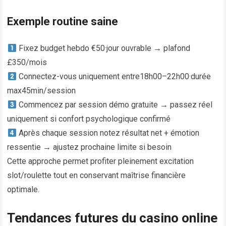
Exemple routine saine
Fixez budget hebdo €50·jour ouvrable → plafond
£350/mois
Connectez-vous uniquement entre18h00–22h00·durée
max45min/session
Commencez par session démo gratuite → passez réel
uniquement si confort psychologique confirmé
Après chaque session notez résultat net + émotion
ressentie → ajustez prochaine limite si besoin
Cette approche permet profiter pleinement excitation
slot/roulette tout en conservant maîtrise financière
optimale.
Tendances futures du casino online