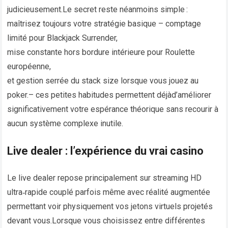
judicieusement.Le secret reste néanmoins simple :
maîtrisez toujours votre stratégie basique – comptage
limité pour Blackjack Surrender,
mise constante hors bordure intérieure pour Roulette
européenne,
et gestion serrée du stack size lorsque vous jouez au
poker.– ces petites habitudes permettent déjà​d’améliorer
significativement votre espérance théorique sans recourir à
aucun système complexe inutile.​
Live dealer : l’expérience du vrai casino
Le live dealer repose principalement sur streaming HD
ultra‑rapide couplé parfois même avec réalité augmentée
permettant voir physiquement vos jetons virtuels projetés
devant vous.Lorsque vous choisissez entre différentes