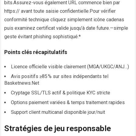
bits.Assurez-vous également URL commence bien par
https:// avant toute saisie confidentielle.Pour vérifier
conformité technique cliquez simplement icône cadenas
puis examinez certificat valide jusqu’à date future.—simple
geste évitant phishing sophistiqué.*
Points clés récapitulatifs
Licence officielle visible clairement (MGA/UKGC/ANJ…)
Avis positifs ≥85 % sur sites indépendants tel
Basketnews.Net
Cryptage SSL/TLS actif & politique KYC stricte
Options paiement variées & temps traitement rapides
Support client multicanal disponible jour/nuit
Stratégies de jeu responsable