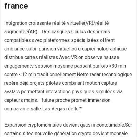
france
Intégration croissante réalité virtuelle(VR)/réalité
augmentée(AR)… Des casques Oculus désormais
compatibles avec plateformes spécialisées offrent
ambiance salon parisien virtuel où croupier holographique
distribue cartes réalistes.Avec VR on observe hausse
engagements session moyenne passant parfois >30 min
contre <12 min traditionnellement.Notre radar technologique
repère déjà projets pilotes combinant motion capture
avatars permettant interactions physiques simulées via
capteurs mains.—future proche promet immersion
comparable salle Las Vegas réelle.*
Expansion cryptomonnaies devient quasi incontournable.Sur
certains sites nouvelle génération crypto devient monnaie