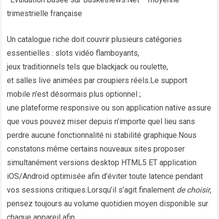
trimestrielle française
Un catalogue riche doit couvrir plusieurs catégories
essentielles : slots vidéo flamboyants,
jeux traditionnels tels que blackjack ou roulette,
et salles live animées par croupiers réels.Le support
mobile n’est désormais plus optionnel ;
une plateforme responsive ou son application native assure
que vous pouvez miser depuis n’importe quel lieu sans
perdre aucune fonctionnalité ni stabilité graphique.Nous
constatons même certains nouveaux sites proposer
simultanément versions desktop HTML5 ET application
iOS/Android optimisée afin d’éviter toute latence pendant
vos sessions critiques.Lorsqu’il s’agit finalement
de choisir
,
pensez toujours au volume quotidien moyen disponible sur
chaque appareil afin