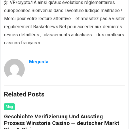
如 VR/crypto/IA ainsi qu’aux évolutions réglementaires
européennes.Bienvenue dans l’aventure ludique maîtrisée !
Merci pour votre lecture attentive et n’hésitez pas à visiter
régulièrement Basketnews.Net pour accéder aux dernières
revues détaillées、classements actualisés des meilleurs
casinos français.»
Megusta
Related Posts
Blog
Geschichte Verifizierung Und Ausstieg
Prozess Winstoria Casino — deutscher Markt