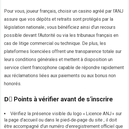
Pour vous, joueur français, choisir un casino agréé par l’ANJ
assure que vos dépôts et retraits sont protégés par la
législation nationale ; vous bénéficiez ainsi d’un recours
possible devant l’Autorité ou via les tribunaux français en
cas de litige commercial ou technique. De plus, les
plateformes licenciées offrent une transparence totale sur
leurs conditions générales et mettent à disposition un
service client francophone capable de répondre rapidement
aux réclamations liées aux paiements ou aux bonus non
honorés.
D️⃣ Points à vérifier avant de s’inscrire
Vérifiez la présence visible du logo « Licence ANJ » sur
la page d’accueil ou dans le pied‑de‑page du site ; il doit
être accompagné d’un numéro d’enregistrement officiel que