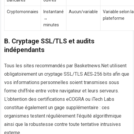
bancaires
ouvrés
Cryptomonnaies
Instantané
Aucun/variable
Variable selon la
→
plateforme
minutes
B. Cryptage SSL/TLS et audits
indépendants
Tous les sites recommandés par Basketnews.Net utilisent
obligatoirement un cryptage SSL/TLS AES‑256 bits afin que
vos informations personnelles soient transmises sous
forme chiffrée entre votre navigateur et leurs serveurs.
L’obtention des certifications eCOGRA ou iTech Labs
constitue également un gage supplémentaire : ces
organismes testent régulièrement l’équité algorithmique
ainsi que la robustesse contre toute tentative intrusives
externe.