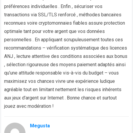
préférences individuelles . Enfin , sécuriser vos
transactions via SSL/TLS renforcé , méthodes bancaires
reconnues voire cryptomonnaies fiables assure protection
optimale tant pour votre argent que vos données
personnelles . En appliquant scrupuleusement toutes ces
recommandations – vérification systématique des licences
ANJ , lecture attentive des conditions associées aux bonus
, sélection rigoureuse des moyens paiement adaptés ainsi
qu’une attitude responsable vis-à-vis du budget – vous
maximisez vos chances vivre une expérience ludique
agréable tout en limitant nettement les risques inhérents
aux jeux d’argent sur Internet . Bonne chance et surtout
jouez avec modération !
Megusta