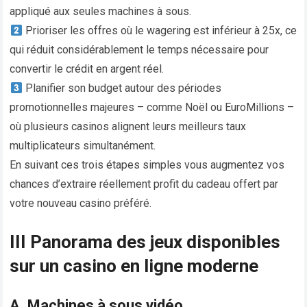
appliqué aux seules machines à sous.
Prioriser les offres où le wagering est inférieur à 25x, ce
qui réduit considérablement le temps nécessaire pour
convertir le crédit en argent réel.
Planifier son budget autour des périodes
promotionnelles majeures – comme Noël ou EuroMillions –
où plusieurs casinos alignent leurs meilleurs taux
multiplicateurs simultanément.
En suivant ces trois étapes simples vous augmentez vos
chances d’extraire réellement profit du cadeau offert par
votre nouveau casino préféré.
III Panorama des jeux disponibles
sur un casino en ligne moderne
A. Machines à sous vidéo