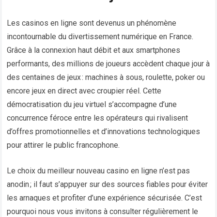
Les casinos en ligne sont devenus un phénomène
incontournable du divertissement numérique en France.
Grâce à la connexion haut débit et aux smartphones
performants, des millions de joueurs accèdent chaque jour à
des centaines de jeux : machines à sous, roulette, poker ou
encore jeux en direct avec croupier réel. Cette
démocratisation du jeu virtuel s’accompagne d’une
concurrence féroce entre les opérateurs qui rivalisent
d’offres promotionnelles et d’innovations technologiques
pour attirer le public francophone.
Le choix du meilleur nouveau casino en ligne n’est pas
anodin ; il faut s’appuyer sur des sources fiables pour éviter
les arnaques et profiter d’une expérience sécurisée. C’est
pourquoi nous vous invitons à consulter régulièrement le