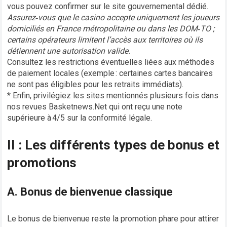
vous pouvez confirmer sur le site gouvernemental dédié.
Assurez‑vous que le casino accepte uniquement les joueurs
domiciliés en France métropolitaine ou dans les DOM‑TO ;
certains opérateurs limitent l’accès aux territoires où ils
détiennent une autorisation valide.
Consultez les restrictions éventuelles liées aux méthodes
de paiement locales (exemple : certaines cartes bancaires
ne sont pas éligibles pour les retraits immédiats).
* Enfin, privilégiez les sites mentionnés plusieurs fois dans
nos revues Basketnews.Net qui ont reçu une note
supérieure à 4/5 sur la conformité légale.
II : Les différents types de bonus et
promotions
A. Bonus de bienvenue classique
Le bonus de bienvenue reste la promotion phare pour attirer