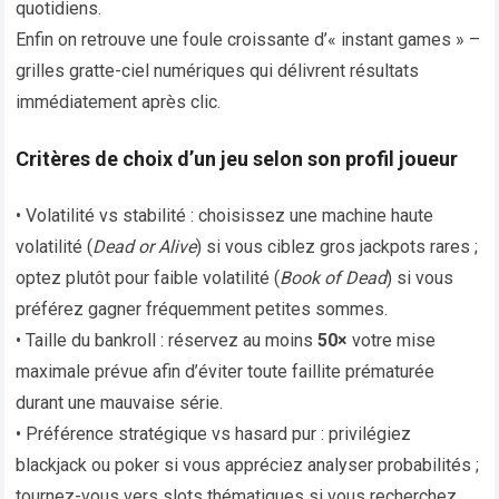
quotidiens.
Enfin on retrouve une foule croissante d’« instant games » –
grilles gratte-ciel numériques qui délivrent résultats
immédiatement après clic.
Critères de choix d’un jeu selon son profil joueur
• Volatilité vs stabilité : choisissez une machine haute
volatilité (
Dead or Alive
) si vous ciblez gros jackpots rares ;
optez plutôt pour faible volatilité (
Book of Dead
) si vous
préférez gagner fréquemment petites sommes.
• Taille du bankroll : réservez au moins
50×
votre mise
maximale prévue afin d’éviter toute faillite prématurée
durant une mauvaise série.
• Préférence stratégique vs hasard pur : privilégiez
blackjack ou poker si vous appréciez analyser probabilités ;
tournez-vous vers slots thématiques si vous recherchez