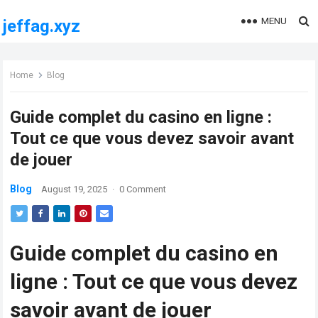
MENU
jeffag.xyz
Home
Blog
Guide complet du casino en ligne :
Tout ce que vous devez savoir avant
de jouer
Blog
August 19, 2025
·
0 Comment
Guide complet du casino en
ligne : Tout ce que vous devez
savoir avant de jouer