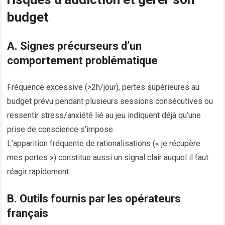
budget
A. Signes précurseurs d’un
comportement problématique
Fréquence excessive (>2h/jour), pertes supérieures au
budget prévu pendant plusieurs sessions consécutives ou
ressentir stress/anxiété lié au jeu indiquent déjà qu’une
prise de conscience s’impose.
L’apparition fréquente de rationalisations (« je récupère
mes pertes ») constitue aussi un signal clair auquel il faut
réagir rapidement.
B. Outils fournis par les opérateurs
français