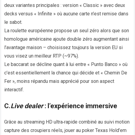
deux variantes principales : version « Classic » avec deux
decks versus « Infinite » où aucune carte n’est remise dans
le sabot.
La roulette européenne propose un seul zéro alors que son
homologue américaine ajoute double zéro augmentant ainsi
l’avantage maison – choisissez toujours la version EU si
vous visez un meilleur RTP (~97%).
Le baccarat se décline quant à lui entre « Punto Banco » où
c’est essentiellement la chance qui décide et « Chemin De
Fer », moins répandu mais apprécié pour son aspect
interactif.
C.
Live dealer
: l’expérience immersive
Grâce au streaming HD ultra‑rapide combiné au suivi motion
capture des croupiers réels, jouer au poker Texas Hold’em