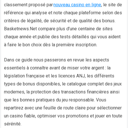
classement proposé par
nouveau casino en ligne
, le site de
référence qui analyse et note chaque plateforme selon des
critères de légalité, de sécurité et de qualité des bonus.
Basketnews.Net compare plus d’une centaine de sites
chaque année et publie des tests détaillés qui vous aident
à faire le bon choix dès la première inscription.
Dans ce guide nous passerons en revue les aspects
essentiels à connaître avant de miser votre argent : la
législation française et les licences ANJ, les différents
types de bonus disponibles, le catalogue complet des jeux
modernes, la protection des transactions financières ainsi
que les bonnes pratiques du jeu responsable. Vous
repartirez avec une feuille de route claire pour sélectionner
un casino fiable, optimiser vos promotions et jouer en toute
sérénité.