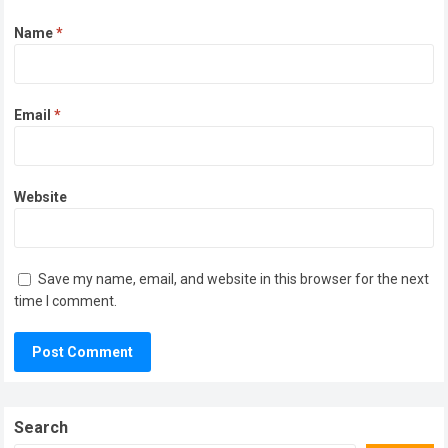
Name
*
Email
*
Website
Save my name, email, and website in this browser for the next
time I comment.
Search