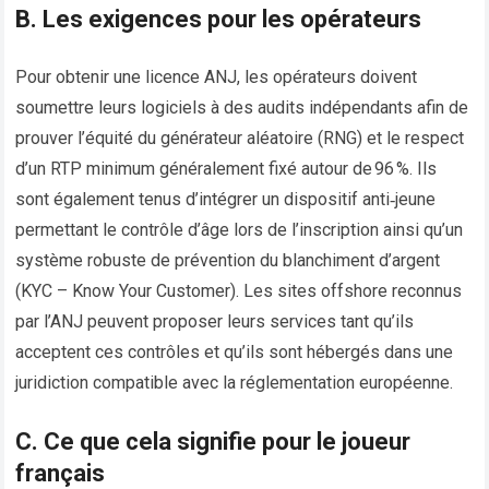
B. Les exigences pour les opérateurs
Pour obtenir une licence ANJ, les opérateurs doivent
soumettre leurs logiciels à des audits indépendants afin de
prouver l’équité du générateur aléatoire (RNG) et le respect
d’un RTP minimum généralement fixé autour de 96 %. Ils
sont également tenus d’intégrer un dispositif anti‑jeune
permettant le contrôle d’âge lors de l’inscription ainsi qu’un
système robuste de prévention du blanchiment d’argent
(KYC – Know Your Customer). Les sites offshore reconnus
par l’ANJ peuvent proposer leurs services tant qu’ils
acceptent ces contrôles et qu’ils sont hébergés dans une
juridiction compatible avec la réglementation européenne.
C. Ce que cela signifie pour le joueur
français