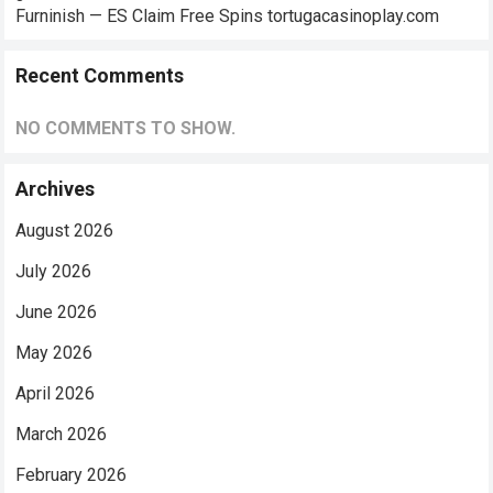
Furninish — ES Claim Free Spins tortugacasinoplay.com
Recent Comments
NO COMMENTS TO SHOW.
Archives
August 2026
July 2026
June 2026
May 2026
April 2026
March 2026
February 2026