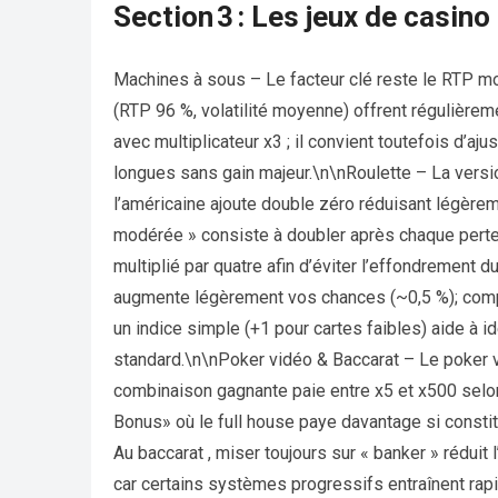
Section 3 : Les jeux de casino
Machines à sous – Le facteur clé reste le RTP moy
(RTP 96 %, volatilité moyenne) offrent régulièrem
avec multiplicateur x3 ; il convient toutefois d’aj
longues sans gain majeur.\n\nRoulette – La vers
l’américaine ajoute double zéro réduisant légèrem
modérée » consiste à doubler après chaque perte 
multiplié par quatre afin d’éviter l’effondrement d
augmente légèrement vos chances (~0,5 %); comp
un indice simple (+1 pour cartes faibles) aide à 
standard.\n\nPoker vidéo & Baccarat – Le poker 
combinaison gagnante paie entre x5 et x500 selon
Bonus» où le full house paye davantage si constit
Au baccarat , miser toujours sur « banker » réduit
car certains systèmes progressifs entraînent rap