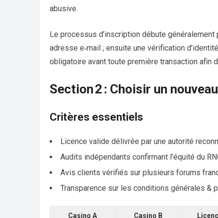
abusive.
Le processus d’inscription débute généralement 
adresse e‑mail ; ensuite une vérification d’identit
obligatoire avant toute première transaction afin
Section 2 : Choisir un nouveau
Critères essentiels
Licence valide délivrée par une autorité recon
Audits indépendants confirmant l’équité du R
Avis clients vérifiés sur plusieurs forums fr
Transparence sur les conditions générales & p
Casino A
Casino B
Licen