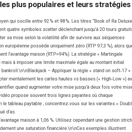
 les plus populaires et leurs stratégies
en qui oscille entre 92 % et 98 %. Les titres “Book of Ra Deluxe
ent quatre symboles scatter déclenchant jusqu’à 20 tours gratuit
uster sa mise selon la volatilité afin de survivre aux séquences
ion européenne possède uniquement zéro (RTP 97,3 %), alors qu
ent l’avantage maison (
RTP≈94%). La stratégie « Martingale
mais à imposer une limite maximale égale au montant initial
u bankroll.\n\nBlackjack – Appliquer la règle « stand on soft‑17 »
ter mentalement les cartes hautes vs basses (« High‑Low ») a
identifier quand augmenter votre mise jusqu’à deux fois votre mis
vidéo propose souvent trois lignes payantes où chaque
 le tableau paytable ; concentrez‑vous sur les variantes « Doub
ué d’as.
 l’avantage maison à
1,06 %. Utilisez cependant une gestion stric
idement une saturation financière.\n\nCes exemples illustrent