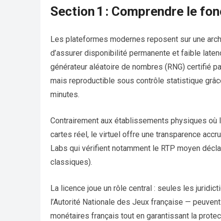
Section 1 : Comprendre le fo
Les plateformes modernes reposent sur une archit
d’assurer disponibilité permanente et faible late
générateur aléatoire de nombres (RNG) certifié par 
mais reproductible sous contrôle statistique grâ
minutes.
Contrairement aux établissements physiques où le
cartes réel, le virtuel offre une transparence ac
Labs qui vérifient notamment le RTP moyen décla
classiques).
La licence joue un rôle central : seules les juri
l’Autorité Nationale des Jeux française — peuvent
monétaires français tout en garantissant la protect