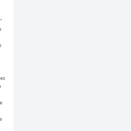
”
s
e
vec
e
le
te