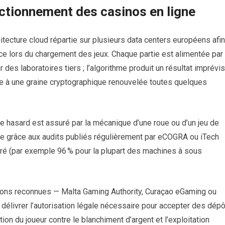
nctionnement des casinos en ligne
ecture cloud répartie sur plusieurs data centers européens afin
nce lors du chargement des jeux. Chaque partie est alimentée par
des laboratoires tiers ; l’algorithme produit un résultat imprévis
ce à une graine cryptographique renouvelée toutes quelques
 hasard est assuré par la mécanique d’une roue ou d’un jeu de
crue grâce aux audits publiés régulièrement par eCOGRA ou iTech
ré (par exemple 96 % pour la plupart des machines à sous
dictions reconnues — Malta Gaming Authority, Curaçao eGaming ou
 délivrer l’autorisation légale nécessaire pour accepter des dép
ion du joueur contre le blanchiment d’argent et l’exploitation