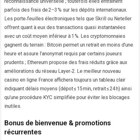
reconnaissance universelle ; toutefois elles entraînent
parfois des frais de 2–3 % sur les dépôts internationaux.
Les porte‑feuilles électroniques tels que Skrill ou Neteller
offrent quant à eux des transactions quasi instantanées
avec un coût moyen inférieur à 1 %. Les cryptomonnaies
gagnent du terrain : Bitcoin permet un retrait en moins d’une
heure et assure l’anonymat requis par certains joueurs
prudents ; Ethereum propose des frais réduits grâce aux
améliorations du réseau Layer‑2. Le meilleur nouveau
casino en ligne France affichera toujours un tableau clair
indiquant délais moyens (dépot ≤ 15 min, retrait ≤ 24 h) ainsi
qu’une procédure KYC simplifiée pour éviter les blocages
inutiles.
Bonus de bienvenue & promotions
récurrentes