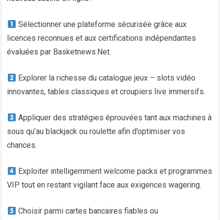
Sélectionner une plateforme sécurisée grâce aux
licences reconnues et aux certifications indépendantes
évaluées par Basketnews.Net.
Explorer la richesse du catalogue jeux – slots vidéo
innovantes, tables classiques et croupiers live immersifs.
Appliquer des stratégies éprouvées tant aux machines à
sous qu’au blackjack ou roulette afin d’optimiser vos
chances.
Exploiter intelligemment welcome packs et programmes
VIP tout en restant vigilant face aux exigences wagering.
Choisir parmi cartes bancaires fiables ou