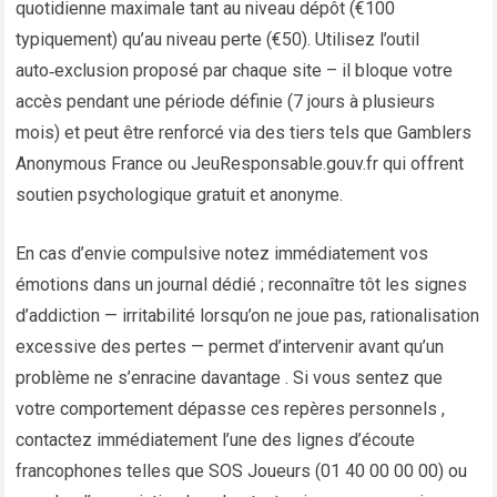
quotidienne maximale tant au niveau dépôt (€100
typiquement) qu’au niveau perte (€50). Utilisez l’outil
auto‑exclusion proposé par chaque site – il bloque votre
accès pendant une période définie (7 jours à plusieurs
mois) et peut être renforcé via des tiers tels que Gamblers
Anonymous France ou JeuResponsable.gouv.fr qui offrent
soutien psychologique gratuit et anonyme.
En cas d’envie compulsive notez immédiatement vos
émotions dans un journal dédié ; reconnaître tôt les signes
d’addiction — irritabilité lorsqu’on ne joue pas, rationalisation
excessive des pertes — permet d’intervenir avant qu’un
problème ne s’enracine davantage . Si vous sentez que
votre comportement dépasse ces repères personnels ,
contactez immédiatement l’une des lignes d’écoute
francophones telles que SOS Joueurs (01 40 00 00 00) ou