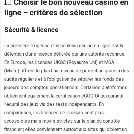
I️⃣ Choisir le bon nouveau casino en
ligne – critères de sélection
Sécurité & licence
La première exigence d’un nouveau casino en ligne est la
détention d’une licence délivrée par une autorité reconnue.
En Europe, les licences UKGC (Royaume‑Uni) et MGA
(Malte) offrent le plus haut niveau de protection grâce à des
audits réguliers et à l’obligation de séparer les fonds des
joueurs des comptes opérationnels. Certaines plateformes
obtiennent également la certification eCOGRA qui garantit
l’équité des jeux via des tests indépendants. En
comparaison, les licences de Curaçao sont plus
accessibles mais moins strictes sur le plan du contrôle
financier ; elles conviennent surtout aux sites qui ciblent un