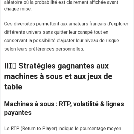
aléatoire où la probabilité est clairement affichée avant
chaque mise.
Ces diversités permettent aux amateurs français d’explorer
différents univers sans quitter leur canapé tout en
conservant la possibilité d’ajuster leur niveau de risque
selon leurs préférences personnelles.
III️⃣ Stratégies gagnantes aux
machines à sous et aux jeux de
table
Machines à sous : RTP, volatilité & lignes
payantes
Le RTP (Return to Player) indique le pourcentage moyen