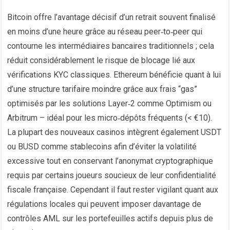
Bitcoin offre l’avantage décisif d’un retrait souvent finalisé
en moins d’une heure grâce au réseau peer‑to‑peer qui
contourne les intermédiaires bancaires traditionnels ; cela
réduit considérablement le risque de blocage lié aux
vérifications KYC classiques. Ethereum bénéficie quant à lui
d’une structure tarifaire moindre grâce aux frais “gas”
optimisés par les solutions Layer‑2 comme Optimism ou
Arbitrum – idéal pour les micro‑dépôts fréquents (< €10).
La plupart des nouveaux casinos intègrent également USDT
ou BUSD comme stablecoins afin d’éviter la volatilité
excessive tout en conservant l’anonymat cryptographique
requis par certains joueurs soucieux de leur confidentialité
fiscale française. Cependant il faut rester vigilant quant aux
régulations locales qui peuvent imposer davantage de
contrôles AML sur les portefeuilles actifs depuis plus de