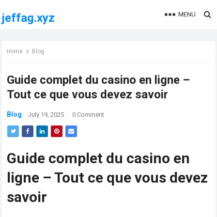
MENU
jeffag.xyz
Home
Blog
Guide complet du casino en ligne –
Tout ce que vous devez savoir
Blog
July 19, 2025
·
0 Comment
Guide complet du casino en
ligne – Tout ce que vous devez
savoir