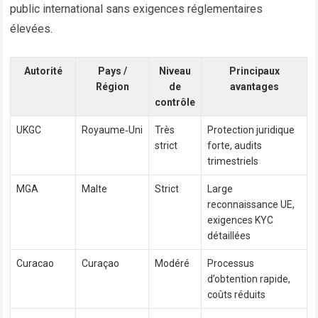
public international sans exigences réglementaires
élevées.
Autorité
Pays /
Niveau
Principaux
Région
de
avantages
contrôle
UKGC
Royaume‑Uni
Très
Protection juridique
strict
forte, audits
trimestriels
MGA
Malte
Strict
Large
reconnaissance UE,
exigences KYC
détaillées
Curacao
Curaçao
Modéré
Processus
d’obtention rapide,
coûts réduits