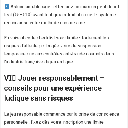
Astuce anti‑blocage : effectuez toujours un petit dépôt
test (€5–€10) avant tout gros retrait afin que le système
reconnaisse votre méthode comme sûre.
En suivant cette checklist vous limitez fortement les
risques d’attente prolongée voire de suspension
temporaire due aux contrôles anti‑fraude courants dans
l’industrie française du jeu en ligne.
VI️⃣ Jouer responsablement –
conseils pour une expérience
ludique sans risques
Le jeu responsable commence par la prise de conscience
personnelle : fixez dès votre inscription une limite