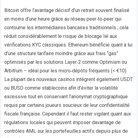
Bitcoin offre l’avantage décisif d’un retrait souvent finalisé
en moins d’une heure grâce au réseau peer‑to‑peer qui
contourne les intermédiaires bancaires traditionnels ; cela
réduit considérablement le risque de blocage lié aux
vérifications KYC classiques. Ethereum bénéficie quant à lui
d’une structure tarifaire moindre grâce aux frais “gas”
optimisés par les solutions Layer‑2 comme Optimism ou
Arbitrum – idéal pour les micro‑dépôts fréquents (< €10).
La plupart des nouveaux casinos intègrent également USDT
ou BUSD comme stablecoins afin d’éviter la volatilité
excessive tout en conservant l’anonymat cryptographique
requis par certains joueurs soucieux de leur confidentialité
fiscale française. Cependant il faut rester vigilant quant aux
régulations locales qui peuvent imposer davantage de
contrôles AML sur les portefeuilles actifs depuis plus de