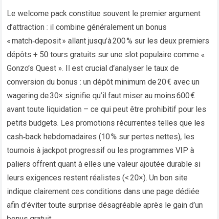
Le welcome pack constitue souvent le premier argument
d’attraction : il combine généralement un bonus
« match‑deposit » allant jusqu’à 200 % sur les deux premiers
dépôts + 50 tours gratuits sur une slot populaire comme «
Gonzo’s Quest ». Il est crucial d’analyser le taux de
conversion du bonus : un dépôt minimum de 20 € avec un
wagering de 30× signifie qu’il faut miser au moins 600 €
avant toute liquidation – ce qui peut être prohibitif pour les
petits budgets. Les promotions récurrentes telles que les
cash‑back hebdomadaires (10 % sur pertes nettes), les
tournois à jackpot progressif ou les programmes VIP à
paliers offrent quant à elles une valeur ajoutée durable si
leurs exigences restent réalistes (< 20×). Un bon site
indique clairement ces conditions dans une page dédiée
afin d’éviter toute surprise désagréable après le gain d’un
bonus gratuit.