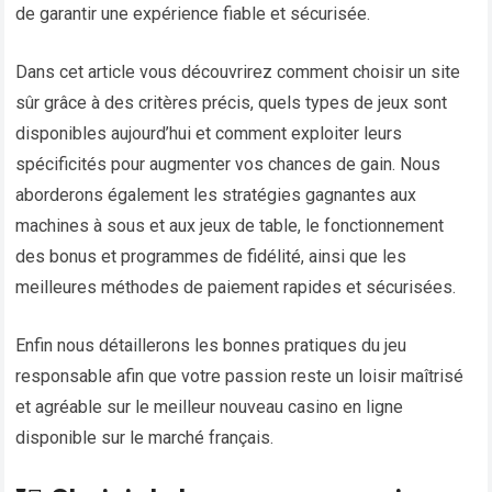
de garantir une expérience fiable et sécurisée.
Dans cet article vous découvrirez comment choisir un site
sûr grâce à des critères précis, quels types de jeux sont
disponibles aujourd’hui et comment exploiter leurs
spécificités pour augmenter vos chances de gain. Nous
aborderons également les stratégies gagnantes aux
machines à sous et aux jeux de table, le fonctionnement
des bonus et programmes de fidélité, ainsi que les
meilleures méthodes de paiement rapides et sécurisées.
Enfin nous détaillerons les bonnes pratiques du jeu
responsable afin que votre passion reste un loisir maîtrisé
et agréable sur le meilleur nouveau casino en ligne
disponible sur le marché français.