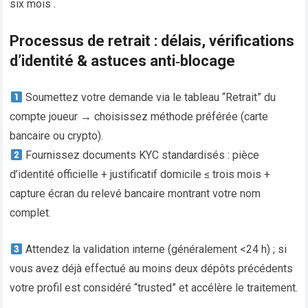
six mois .
Processus de retrait : délais, vérifications
d’identité & astuces anti‑blocage
Soumettez votre demande via le tableau “Retrait” du
compte joueur → choisissez méthode préférée (carte
bancaire ou crypto).
Fournissez documents KYC standardisés : pièce
d’identité officielle + justificatif domicile ≤ trois mois +
capture écran du relevé bancaire montrant votre nom
complet.
Attendez la validation interne (généralement <24 h) ; si
vous avez déjà effectué au moins deux dépôts précédents
votre profil est considéré “trusted” et accélère le traitement.