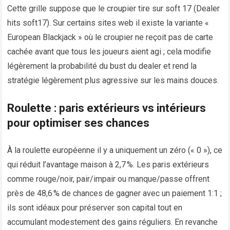
Cette grille suppose que le croupier tire sur soft 17 (Dealer
hits soft17). Sur certains sites web il existe la variante «
European Blackjack » où le croupier ne reçoit pas de carte
cachée avant que tous les joueurs aient agi ; cela modifie
légèrement la probabilité du bust du dealer et rend la
stratégie légèrement plus agressive sur les mains douces.
Roulette : paris extérieurs vs intérieurs
pour optimiser ses chances
À la roulette européenne il y a uniquement un zéro (« 0 »), ce
qui réduit l’avantage maison à 2,7 %. Les paris extérieurs
comme rouge/noir, pair/impair ou manque/passe offrent
près de 48,6 % de chances de gagner avec un paiement 1:1 ;
ils sont idéaux pour préserver son capital tout en
accumulant modestement des gains réguliers. En revanche