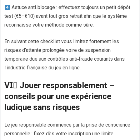
Astuce anti‑blocage : effectuez toujours un petit dépôt
test (€5–€10) avant tout gros retrait afin que le système
reconnaisse votre méthode comme sûre.
En suivant cette checklist vous limitez fortement les
risques d’attente prolongée voire de suspension
temporaire due aux contrôles anti‑fraude courants dans
l’industrie française du jeu en ligne.
VI️⃣ Jouer responsablement –
conseils pour une expérience
ludique sans risques
Le jeu responsable commence par la prise de conscience
personnelle : fixez dès votre inscription une limite