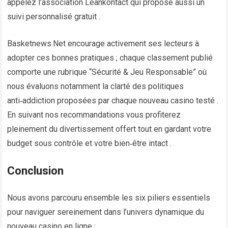
appelez l’association Leankontact qui propose aussi un
suivi personnalisé gratuit .
Basketnews.Net encourage activement ses lecteurs à
adopter ces bonnes pratiques ; chaque classement publié
comporte une rubrique “Sécurité & Jeu Responsable” où
nous évaluons notamment la clarté des politiques
anti‑addiction proposées par chaque nouveau casino testé .
En suivant nos recommandations vous profiterez
pleinement du divertissement offert tout en gardant votre
budget sous contrôle et votre bien‑être intact .
Conclusion
Nous avons parcouru ensemble les six piliers essentiels
pour naviguer sereinement dans l’univers dynamique du
nouveau casino en ligne :