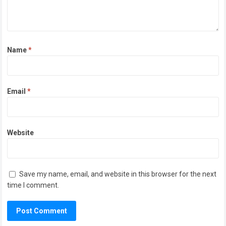
Name
*
Email
*
Website
Save my name, email, and website in this browser for the next
time I comment.