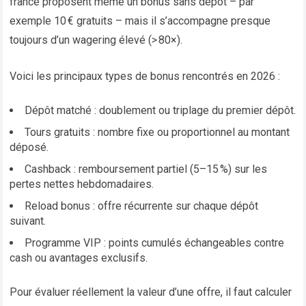
france proposent même un bonus sans dépôt – par
exemple 10 € gratuits – mais il s’accompagne presque
toujours d’un wagering élevé (> 80×).
Voici les principaux types de bonus rencontrés en 2026 :
Dépôt matché : doublement ou triplage du premier dépôt.
Tours gratuits : nombre fixe ou proportionnel au montant
déposé.
Cashback : remboursement partiel (5–15 %) sur les
pertes nettes hebdomadaires.
Reload bonus : offre récurrente sur chaque dépôt
suivant.
Programme VIP : points cumulés échangeables contre
cash ou avantages exclusifs.
Pour évaluer réellement la valeur d’une offre, il faut calculer