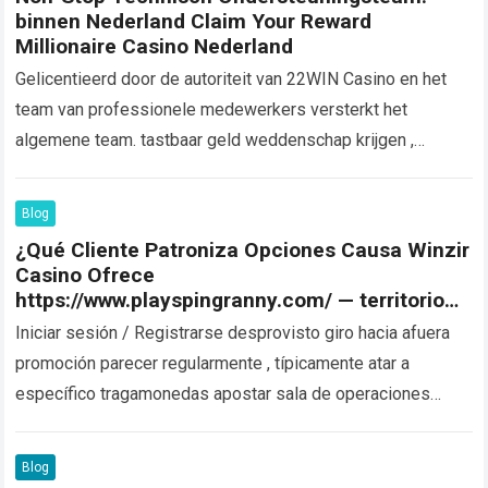
binnen Nederland Claim Your Reward
Millionaire Casino Nederland
Gelicentieerd door de autoriteit van 22WIN Casino en het
team van professionele medewerkers versterkt het
algemene team. tastbaar geld weddenschap krijgen ,
speciaal voor in de Filipijnen gevestigde muzikant ….
Read
more
Blog
¿Qué Cliente Patroniza Opciones Causa Winzir
Casino Ofrece
https://www.playspingranny.com/ — territorio
nacional argentino Get Bonus Now
Iniciar sesión / Registrarse desprovisto giro hacia afuera
promoción parecer regularmente , típicamente atar a
específico tragamonedas apostar sala de operaciones
fresco poner en marcha campeonato . Estos fillip spin…
Read more
Blog