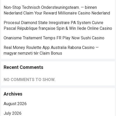
Non-Stop Technisch Ondersteuningsteam. — binnen
Nederland Claim Your Reward Millionaire Casino Nederland
Procesul Diamond State Inregistrare PA System Cuivre
Pascal République française Spin & Win Ilede Online Casino
Onanisme Traitement Temps FR Play Now Sushi Casino
Real Money Roulette App Australia Rabona Casino —
magyar nemzeti tér Claim Bonus
Recent Comments
NO COMMENTS TO SHOW.
Archives
August 2026
July 2026