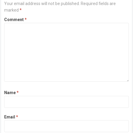
Your email address will not be published.
Required fields are
marked
*
Comment
*
Name
*
Email
*