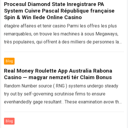
Procesul Diamond State Inregistrare PA
System Cuivre Pascal République française
Spin & Win Ilede Online Casino
étagère affaires et tenir casino Parmi les offres les plus
remarquables, on trouve les machines à sous Megaways,
très populaires, qui offrent à des milliers de personnes la
possibilité de…
Read more
Blog
Real Money Roulette App Australia Rabona
Casino — magyar nemzeti tér Claim Bonus
Random Number source ( RNG ) systems undergo steady
try out by self-governing scrutinise firms to ensure
evenhandedly gage resultant . These examination avow that
bet on resolution be really…
Read more
Blog