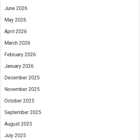
June 2026
May 2026
April 2026
March 2026
February 2026
January 2026
December 2025
November 2025
October 2025
September 2025
August 2025
July 2025