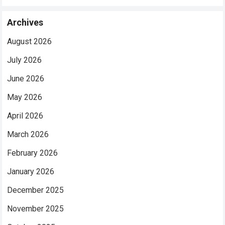
Archives
August 2026
July 2026
June 2026
May 2026
April 2026
March 2026
February 2026
January 2026
December 2025
November 2025