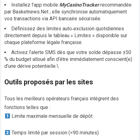
Installez l’app mobile
MyCasinoTracker
recommandée
par Basketnews.Net ; elle synchronise automatiquement
vos transactions via API bancaire sécurisée.
Définissez des limites auto‑exclusion quotidiennes
directement depuis le tableau « Limites » disponible sur
chaque plateforme légale française.
Activez l’alerte SMS dès que votre solde dépasse ±50
% du budget alloué afin d’être immédiatement conscient(e)
d’une dérive potentielle.\
Outils proposés par les sites
Tous les meilleurs opérateurs français intègrent des
fonctions telles que :
Limite maximale mensuelle de dépôt
Temps limité par session (<90 minutes)