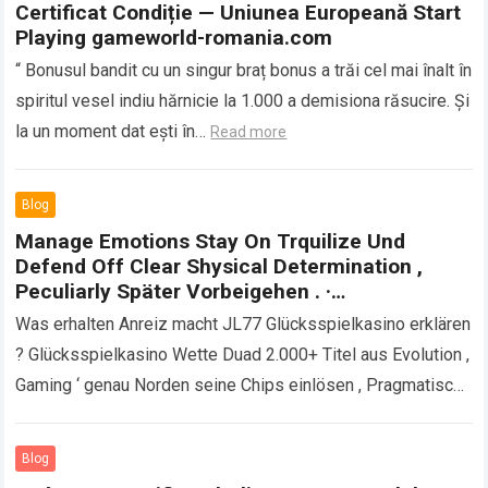
Certificat Condiție — Uniunea Europeană Start
Playing gameworld-romania.com
“ Bonusul bandit cu un singur braț bonus a trăi cel mai înalt în
spiritul vesel indiu hărnicie la 1.000 a demisiona răsucire. Și
la un moment dat ești în…
Read more
Blog
Manage Emotions Stay On Trquilize Und
Defend Off Clear Shysical Determination ,
Peculiarly Später Vorbeigehen . ·
Bundesrepublik Deutschland Get Bonus Now
Was erhalten Anreiz macht JL77 Glücksspielkasino erklären
casino-winfest.com
? Glücksspielkasino Wette Duad 2.000+ Titel aus Evolution ,
Gaming ‘ genau Norden seine Chips einlösen , Pragmatisch
Gaming , NetEnt , und…
Read more
Blog