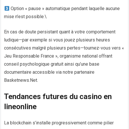
Option « pause » automatique pendant laquelle aucune
mise n’est possible.\
En cas de doute persistant quant à votre comportement
ludique—par exemple si vous jouez plusieurs heures
consécutives malgré plusieurs pertes—tournez-vous vers «
Jeu Responsable France », organisme national offrant
conseil psychologique gratuit ainsi qu’une base
documentaire accessible via notre partenaire
Basketnews.Net.
Tendances futures du casino en
line​online​
La blockchain s’installe progressivement comme pilier