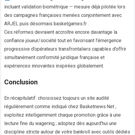
incluant validation biométrique — mesure déjà pilotée lors
des campagnes françaises menées conjointement avec
ARJEL puis désormais basketgames.fr .
Ces réformes devraient accroître encore davantage la
confiance joueur/société tout en favorisant l’émergence
progressive d’opérateurs transfrontaliers capables d’offrir
simultanément conformité juridique française et
expériences innovantes inspirées globalement.
Conclusion
En récapitulatif : choisissez toujours un site audité
régulièrement comme indiqué chez Basketnews.Net ;
exploitez intelligemment chaque promotion grâce à une
lecture fine du wagering ; adoptez dès aujourd’hui une
discipline stricte autour de votre bankroll avec outils dédiés