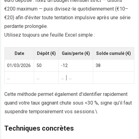
euro déposé : fixez un budget mensuel strict — disons
€200 maximum — puis divisez-le quotidiennement (€10–
€20) afin d’éviter toute tentation impulsive après une série
perdante prolongée.
Utilisez toujours une feuille Excel simple :
Date
Dépôt (€)
Gain/perte (€)
Solde cumulé (€)
01/03/2026
50
-12
38
…
…
… │ …
Cette méthode permet également d’identifier rapidement
quand votre taux gagnant chute sous <30 %, signe qu’il faut
suspendre temporairement vos sessions.\
Techniques concrètes