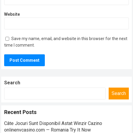
Website
Save my name, email, and website in this browser for the next
time I comment.
Search
Search
Recent Posts
Câte Jocuri Sunt Disponibil Astat Winzir Cazino
onlinenvcasino.com — Romania Try It Now