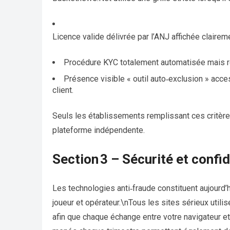
Licence valide délivrée par l’ANJ affichée clairem
Procédure KYC totalement automatisée mais 
Présence visible « outil auto‑exclusion » acces
client.
Seuls les établissements remplissant ces critè
plateforme indépendente.
Section 3 – Sécurité et confi
Les technologies anti‑fraude constituent aujourd’
joueur et opérateur.\nTous les sites sérieux util
afin que chaque échange entre votre navigateur et 