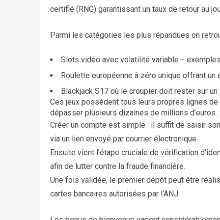
certifié (RNG) garantissant un taux de retour au j
Parmi les catégories les plus répandues on retrou
Slots vidéo avec volatilité variable – exemples
Roulette européenne à zéro unique offrant un 
Blackjack S17 où le croupier doit rester sur un 
Ces jeux possèdent tous leurs propres lignes de 
dépasser plusieurs dizaines de millions d’euros.
Créer un compte est simple : il suffit de saisir so
via un lien envoyé par courrier électronique.
Ensuite vient l’étape cruciale de vérification d’ide
afin de lutter contre la fraude financière.
Une fois validée, le premier dépôt peut être réal
cartes bancaires autorisées par l’ANJ.
Les bonus de bienvenue varient considérablement