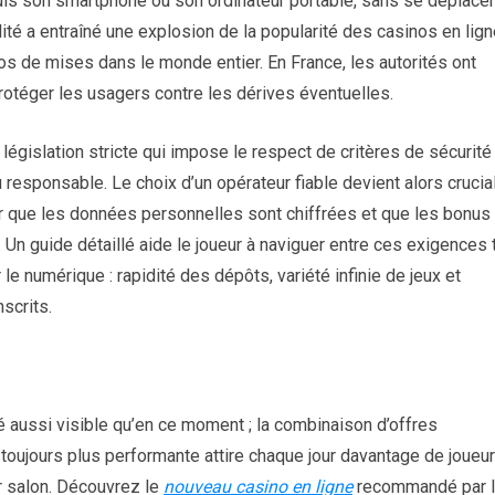
uis son smartphone ou son ordinateur portable, sans se déplacer
té a entraîné une explosion de la popularité des casinos en lign
os de mises dans le monde entier. En France, les autorités ont
protéger les usagers contre les dérives éventuelles.
égislation stricte qui impose le respect de critères de sécurité
 responsable. Le choix d’un opérateur fiable devient alors crucial 
urer que les données personnelles sont chiffrées et que les bonus
n guide détaillé aide le joueur à naviguer entre ces exigences 
le numérique : rapidité des dépôts, variété infinie de jeux et
scrits.
 aussi visible qu’en ce moment ; la combinaison d’offres
toujours plus performante attire chaque jour davantage de joueu
r salon. Découvrez le
nouveau casino en ligne
recommandé par 