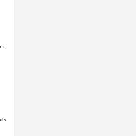
ort
bits