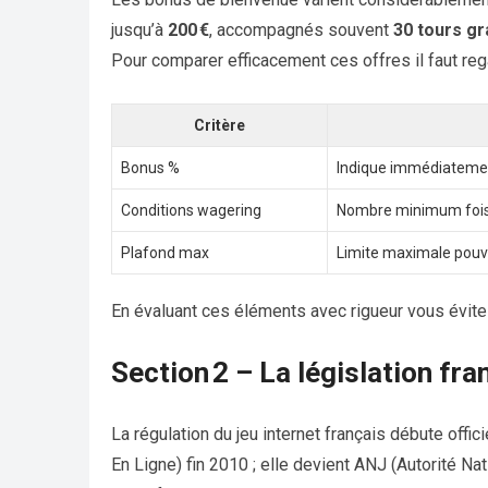
jusqu’à
200 €
, accompagnés souvent
30 tours gr
Pour comparer efficacement ces offres il faut reg
Critère
Bonus %
Indique immédiatemen
Conditions wagering
Nombre minimum fois 
Plafond max
Limite maximale pouva
En évaluant ces éléments avec rigueur vous évite
Section 2 – La législation fr
La régulation du jeu internet français débute off
En Ligne) fin 2010 ; elle devient ANJ (Autorité N