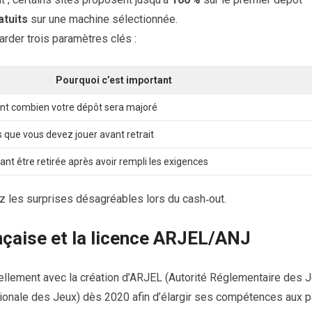
atuits
sur une machine sélectionnée.
arder trois paramètres clés :
Pourquoi c’est important
t combien votre dépôt sera majoré
que vous devez jouer avant retrait
nt être retirée après avoir rempli les exigences
z les surprises désagréables lors du cash‑out.
ançaise et la licence ARJEL/ANJ
iciellement avec la création d’ARJEL (Autorité Réglementaire des 
ationale des Jeux) dès 2020 afin d’élargir ses compétences aux p