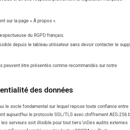
ent sur la page « À propos ».
respectueuse du RGPD français.
sible depuis le tableau utilisateur sans devoir contacter le supp
res peuvent être présentés comme recommandés sur notre
dentialité des données
hui le socle fondamental sur lequel repose toute confiance entre
isent aujourd’hui le protocole SSL/TLS avec chiffrement AES‑256 
les serveurs soit illisible pour tout tiers.\nDes audits externes