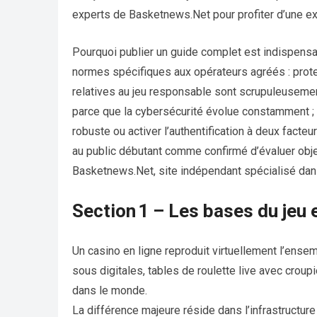
experts de Basketnews.Net pour profiter d’une ex
Pourquoi publier un guide complet est indispens
normes spécifiques aux opérateurs agréés : protect
relatives au jeu responsable sont scrupuleusemen
parce que la cybersécurité évolue constamment ; 
robuste ou activer l’authentification à deux facte
au public débutant comme confirmé d’évaluer obje
Basketnews.Net, site indépendant spécialisé dan
Section 1 – Les bases du jeu 
Un casino en ligne reproduit virtuellement l’ens
sous digitales, tables de roulette live avec croup
dans le monde.
La différence majeure réside dans l’infrastructure 