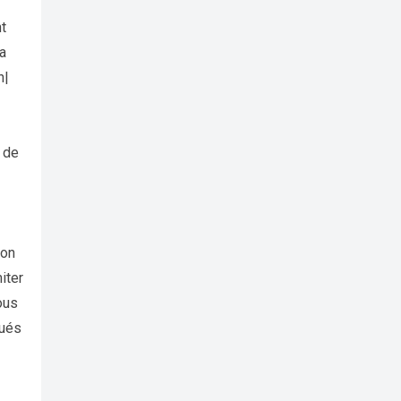
t
a
n|
 de
non
iter
ous
lués