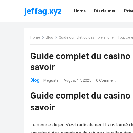
jeffag.xyz
Home
Disclaimer
Priv
Home
Blog
Guide complet du casino en ligne – Tout ce 
Guide complet du casino 
savoir
Blog
Megusta
·
August 17, 2025
·
0 Comment
Guide complet du casino 
savoir
Le monde du jeu s’est radicalement transformé dep