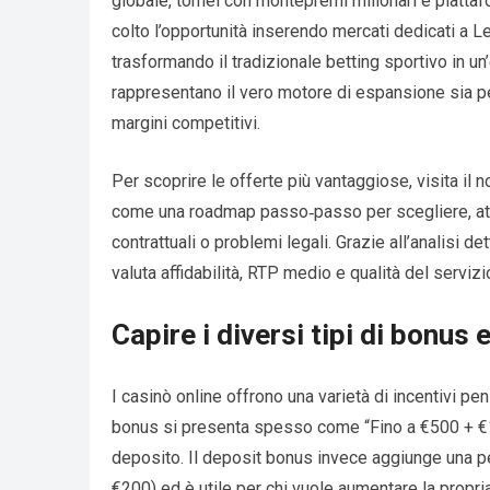
globale, tornei con montepremi milionari e piattaf
colto l’opportunità inserendo mercati dedicati a Le
trasformando il tradizionale betting sportivo in un’
rappresentano il vero motore di espansione sia per
margini competitivi.
Per scoprire le offerte più vantaggiose, visita il 
come una roadmap passo‑passo per scegliere, atti
contrattuali o problemi legali. Grazie all’analisi 
valuta affidabilità, RTP medio e qualità del servi
Capire i diversi tipi di bonus
I casinò online offrono una varietà di incentivi pe
bonus si presenta spesso come “Fino a €500 + €100
deposito. Il deposit bonus invece aggiunge una p
€200) ed è utile per chi vuole aumentare la propr