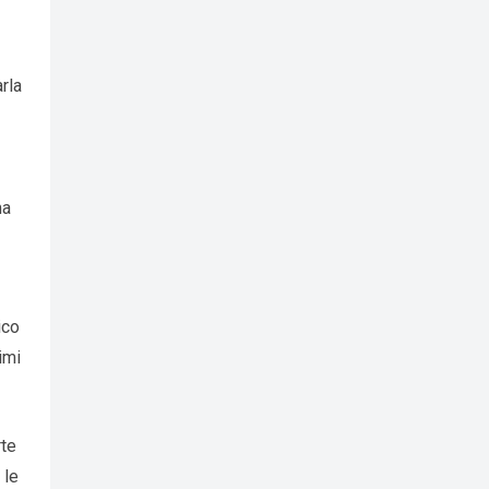
rla
ma
ico
imi
rte
 le