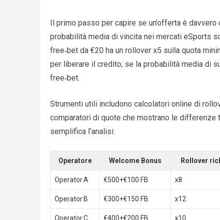
Il primo passo per capire se un’offerta è davvero 
probabilità media di vincita nei mercati eSports s
free‑bet da €20 ha un rollover x5 sulla quota mini
per liberare il credito; se la probabilità media di 
free‑bet.
Strumenti utili includono calcolatori online di roll
comparatori di quote che mostrano le differenze t
semplifica l’analisi:
Operatore
Welcome Bonus
Rollover ric
Operator A
€500+€100 FB
x8
Operator B
€300+€150 FB
x12
Operator C
€400+€200 FB
x10