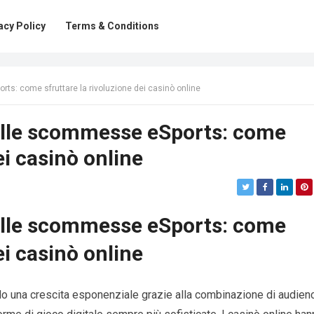
acy Policy
Terms & Conditions
ts: come sfruttare la rivoluzione dei casinò online
nelle scommesse eSports: come
ei casinò online
nelle scommesse eSports: come
ei casinò online
 una crescita esponenziale grazie alla combinazione di audien