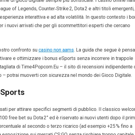
orme di gioco digitale sempre più sofisticate. I casinò online ha
ague of Legends, Counter‑Strike 2, Dota 2 e altri titoli emergenti,
esperienza interattiva e ad alta volatilità. In questo contesto i b
 i nuovi arrivati che per gli scommettitori esperti che cercano
nostro confronto su
casino non aams
. La guida che segue è pensa
vare e ottimizzare i bonus eSports senza incorrere in trappole
dettagliata di Time4Popcorn.Eu – il sito di recensioni indipendente
zio – potrai muoverti con sicurezza nel mondo dei Gioco Digitale.
 eSports
nsati per attirare specifici segmenti di pubblico. Il classico welc
 free bet su Dota 2” ed è riservato ai nuovi utenti dopo il pri
ercentuale al secondo o terzo ricarico (ad esempio +25 % fino a
ia esposizione sui mercati CS:GO senza rischiare troppo capitale