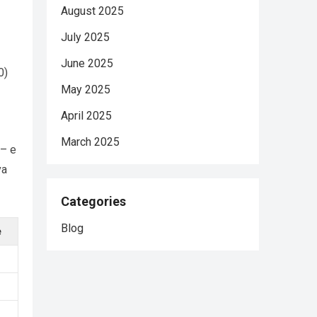
August 2025
July 2025
June 2025
0)
May 2025
April 2025
March 2025
 – e
va
Categories
Blog
e