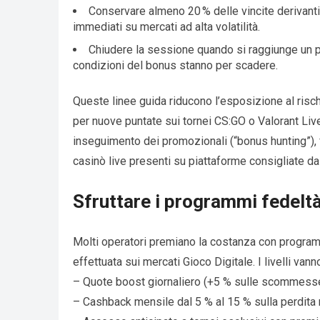
Conservare almeno 20 % delle vincite derivanti
immediati su mercati ad alta volatilità.
Chiudere la sessione quando si raggiunge un pr
condizioni del bonus stanno per scadere.
Queste linee guida riducono l’esposizione al risc
per nuove puntate sui tornei CS:GO o Valorant Live
inseguimento dei promozionali (“bonus hunting”), 
casinò live presenti su piattaforme consigliate 
Sfruttare i programmi fedeltà
Molti operatori premiano la costanza con progra
effettuata sui mercati Gioco Digitale. I livelli van
– Quote boost giornaliero (+5 % sulle scommess
– Cashback mensile dal 5 % al 15 % sulla perdita 