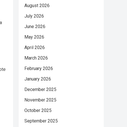
August 2026
July 2026
a
June 2026
May 2026
April 2026
March 2026
February 2026
ote
January 2026
December 2025
November 2025
October 2025
September 2025