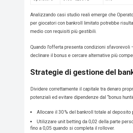
Analizzando casi studio reali emerge che Operator
per giocatori con bankroll limitato potrebbe risu
medio con requisiti più gestibili.
Quando l’offerta presenta condizioni sfavorevoli
declinare il bonus e cercare alternative più compe
Strategie di gestione del bank
Dividere correttamente il capitale tra denaro propri
potenziali ed evitare dipendenze dal “bonus hunti
Allocare il 30 % del bankroll totale al deposito 
Utilizzare unit betting da 0,02 della parte p
fino a 0,05 quando si completa il rollover.