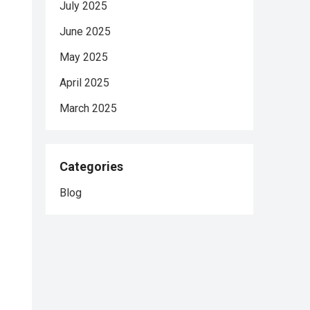
July 2025
June 2025
May 2025
April 2025
March 2025
Categories
Blog