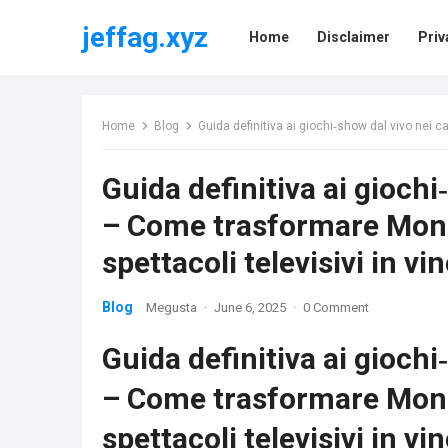
jeffag.xyz
Home
Disclaimer
Priv
Home
Blog
Guida definitiva ai giochi‑show dal vivo nei casinò m
Guida definitiva ai gioch
– Come trasformare Monop
spettacoli televisivi in vin
Blog
Megusta
·
June 6, 2025
·
0 Comment
Guida definitiva ai gioch
– Come trasformare Monop
spettacoli televisivi in vin