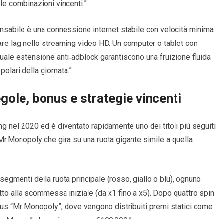
le combinazioni vincenti.”
pensabile è una connessione internet stabile con velocità minima
are lag nello streaming video HD. Un computer o tablet con
ale estensione anti‑adblock garantiscono una fruizione fluida
polari della giornata.”
gole, bonus e strategie vincenti
g nel 2020 ed è diventato rapidamente uno dei titoli più seguiti
 Mr Monopoly che gira su una ruota gigante simile a quella
 segmenti della ruota principale (rosso, giallo o blu), ognuno
tto alla scommessa iniziale (da x1 fino a x5). Dopo quattro spin
nus “Mr Monopoly”, dove vengono distribuiti premi statici come