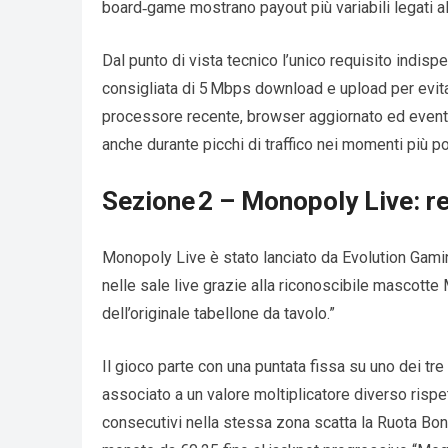
board‑game mostrano payout più variabili legati al
Dal punto di vista tecnico l’unico requisito indis
consigliata di 5 Mbps download e upload per evit
processore recente, browser aggiornato ed eventu
anche durante picchi di traffico nei momenti più po
Sezione 2 – Monopoly Live: re
Monopoly Live è stato lanciato da Evolution Gamin
nelle sale live grazie alla riconoscibile mascotte
dell’originale tabellone da tavolo.”
Il gioco parte con una puntata fissa su uno dei tre
associato a un valore moltiplicatore diverso rispe
consecutivi nella stessa zona scatta la Ruota Bo