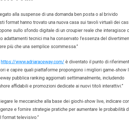
legato alla suspense di una domanda ben posta o al brivido
sti format hanno trovato una nuova casa sui tavoli virtuali dei cas
opone sullo sfondo digitale di un croupier reale che interagisce c
sto adattamenti tecnici ma ha conservato l’essenza del divertime
ivere più che una semplice scommessa.”
o
https://www.adriaraceway.com/
è diventato il punto di riferimen
atori e capire quali piattaforme propongono i migliori game‑show l
raceway pubblica ranking aggiornati settimanalmente, includendo
e affidabili e promozioni dedicate ai nuovi titoli interattivi.”
spiegare le meccaniche alla base dei giochi‑show live, indicare c
igenze e fornire strategie pratiche per aumentare le probabilità d
l format televisivo.”