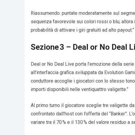
Riassumendo: puntate moderatamente sul segmento
sequenza favorevole sui colori rossi o blu; allo
probabilità di attivare i giri gratuiti ad alto payout.”
Sezione 3 – Deal or No Deal Li
Deal or No Deal Live porta l’emozione della serie 
all’interfaccia grafica sviluppata da Evolution Gam
conduttore accoglie i giocatori con lo stesso tono
importi disponibili nelle ventiquattro valigette.”
Al primo turno il giocatore sceglie tre valigette d
confrontato dall’host con l’offerta del “Banker”. 
variare tra il 70 % e il 130 % del valore residuo a