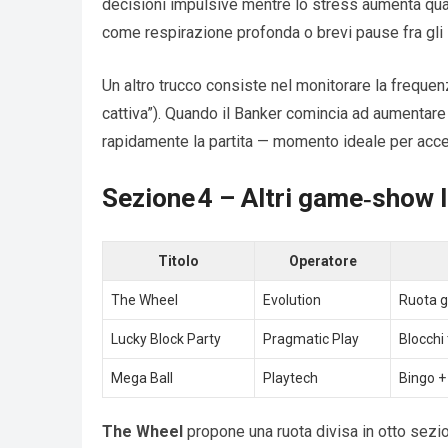
decisioni impulsive mentre lo stress aumenta qu
come respirazione profonda o brevi pause fra gli
Un altro trucco consiste nel monitorare la freque
cattiva”). Quando il Banker comincia ad aumentare
rapidamente la partita — momento ideale per accet
Sezione 4 – Altri game‑show l
Titolo
Operatore
The Wheel
Evolution
Ruota g
Lucky Block Party
Pragmatic Play
Blocchi 
Mega Ball
Playtech
Bingo +
The Wheel
propone una ruota divisa in otto sezi