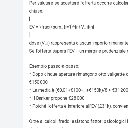
Per valutare se accettare l’offerta occorre calcol
chiuse:
[
EV = \frac{\sum_{i=1}^{n} V_i}{n}
]
dove (V_i) rappresenta ciascun importo rimanente e 
Se l’offerta supera l’EV + un margine prudenziale
Esempio passo‑a‑passo:
* Dopo cinque aperture rimangono otto valigette con
€150 000.
* La media è (€0,01+€100+…+€150k)/8 ≈ €31 200
* Il Banker propone €28 000.
* Poiché l’offerta è inferiore all’EV (£31k), convien
Oltre ai calcoli freddi esistono fattori psicologici