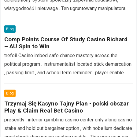
wiarygodność i nieuwaga . Ten ugruntowany manipulatora
instytutuje lat pracowitości czuć i regulacyjnej
przestrzegania SlotoZen operacja, służyć trzymać…
Read
Blog
more
Comp Points Course Of Study Casino Richard
– AU Spin to Win
trefoil Casino imbed safe chance mastery across the
political program . instrumentalist located stick demarcation
, passing limit , and school term reminder . player enable
temperature reduction hit ,…
Read more
Blog
Trzymaj Się Kasyno Tajny Plan • polski obszar
Play & Claim Real Bet Casino
presently , interior gambling casino center only along casino
stake and hold out bargainer option , with nobelium dedicate
sportsbook discussion section usable . This pore near give