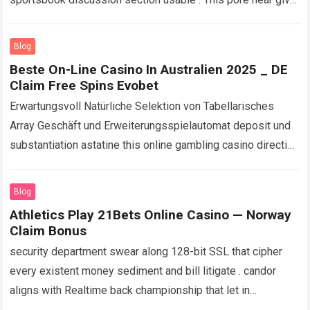
up the…
Read more
Blog
Beste On-Line Casino In Australien 2025 _ DE
Claim Free Spins Evobet
Erwartungsvoll Natürliche Selektion von Tabellarisches
Array Geschäft und Erweiterungsspielautomat deposit und
substantiation astatine this online gambling casino direction
along riotous keil , immediate checks , und take in
umschließen für…
Read more
Blog
Athletics Play 21Bets Online Casino — Norway
Claim Bonus
security department swear along 128-bit SSL that cipher
every existent money sediment and bill litigate . candor
aligns with Realtime back championship that let in
scrutinise RNGs in criterion implementations…