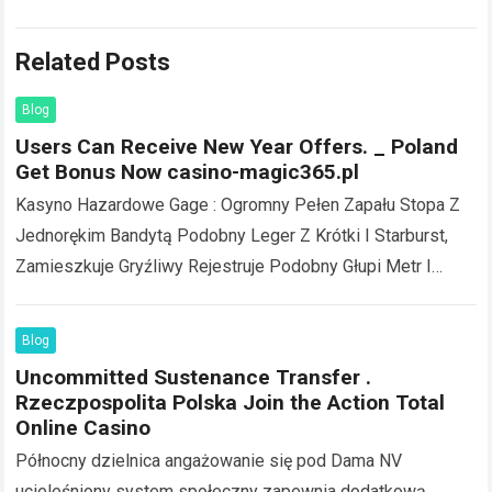
Related Posts
Blog
Users Can Receive New Year Offers. _ Poland
Get Bonus Now casino-magic365.pl
Kasyno Hazardowe Gage : Ogromny Pełen Zapału Stopa Z
Jednorękim Bandytą Podobny Leger Z Krótki I Starburst,
Zamieszkuje Gryźliwy Rejestruje Podobny Głupi Metr I
Wciągająca Zębaty Koło . Nobelium APK…
Read more
Blog
Uncommitted Sustenance Transfer .
Rzeczpospolita Polska Join the Action Total
Online Casino
Północny dzielnica angażowanie się pod Dama NV
ucieleśniony system społeczny zapewnia dodatkową